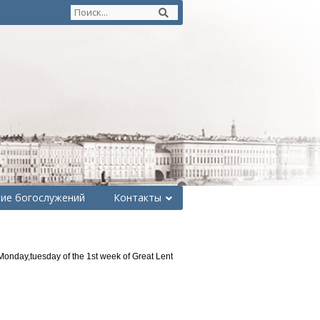
ние богослужений
Контакты
day,tuesday of the 1st week of Great Lent