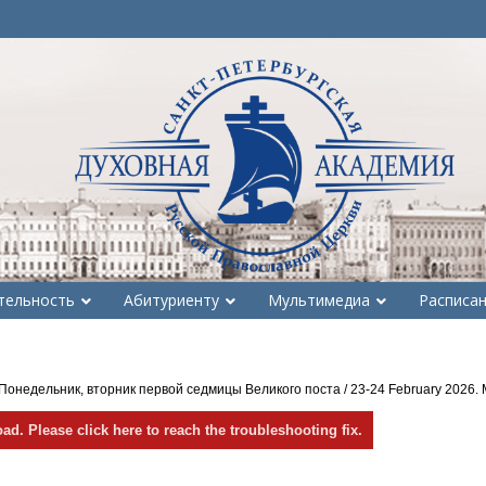
тельность
Абитуриенту
Мультимедиа
Расписа
онедельник, вторник первой седмицы Великого поста / 23-24 February 2026. Mon
oad. Please click here to reach the troubleshooting fix.