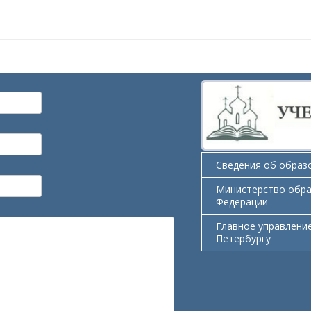
Сведения об образ
Министерство обра
Федерации
Главноe управлениe
Петербургу