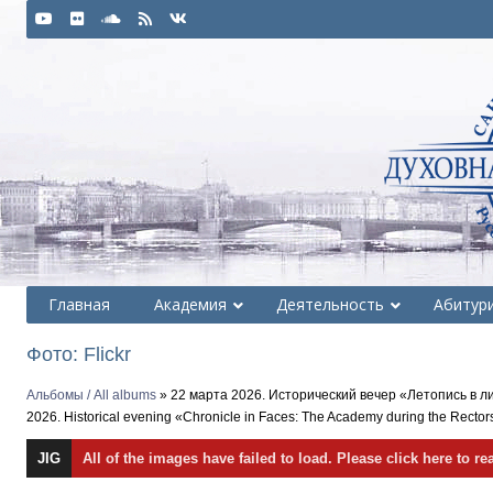
Главная
Академия
Деятельность
Абитур
Фото: Flickr
Альбомы / All albums
» 22 марта 2026. Исторический вечер «Летопись в ли
2026. Historical evening «Chronicle in Faces: The Academy during the Rectorsh
JIG
All of the images have failed to load. Please click here to re