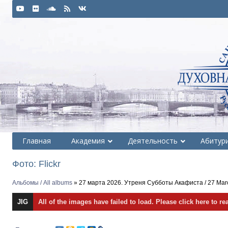
Главная
Академия
Деятельность
Абитур
Фото: Flickr
Альбомы / All albums
» 27 марта 2026. Утреня Субботы Акафиста / 27 March 
JIG
All of the images have failed to load. Please click here to re