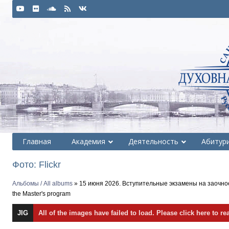
Главная
Академия
Деятельность
Абитур
Фото: Flickr
Альбомы / All albums
» 15 июня 2026. Вступительные экзамены на заочное 
the Master's program
JIG
All of the images have failed to load. Please click here to re