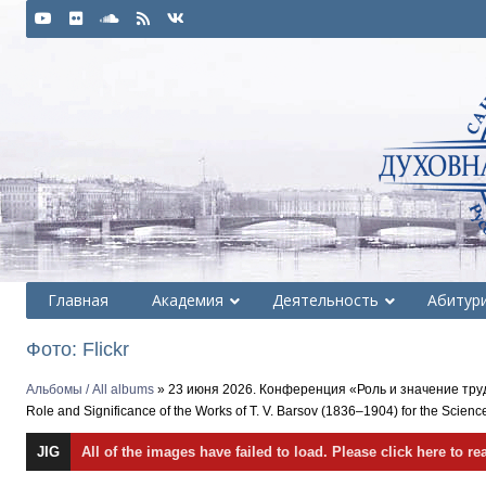
Главная
Академия
Деятельность
Абитур
Фото: Flickr
Альбомы / All albums
» 23 июня 2026. Конференция «Роль и значение трудо
Role and Significance of the Works of T. V. Barsov (1836–1904) for the Scien
JIG
All of the images have failed to load. Please click here to re