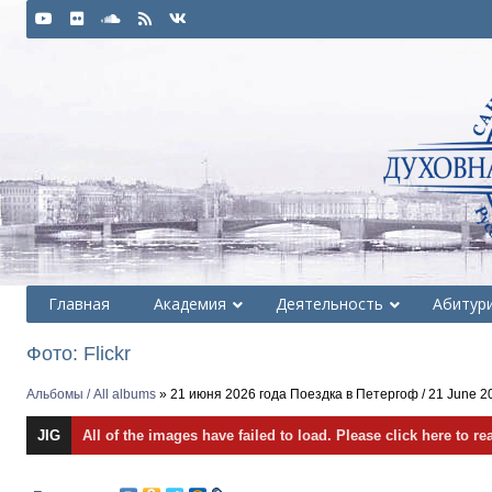
Главная
Академия
Деятельность
Абитур
Фото: Flickr
Альбомы / All albums
» 21 июня 2026 года Поездка в Петергоф / 21 June 202
JIG
All of the images have failed to load. Please click here to re