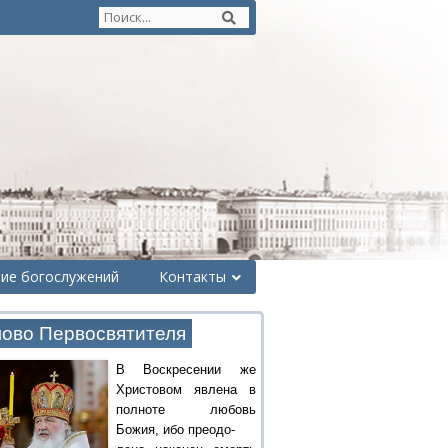
ние богослужений
Контакты
ово Первосвятителя
В Воскресении же
Христовом явлена в
полноте любовь
Божия, ибо преодо-