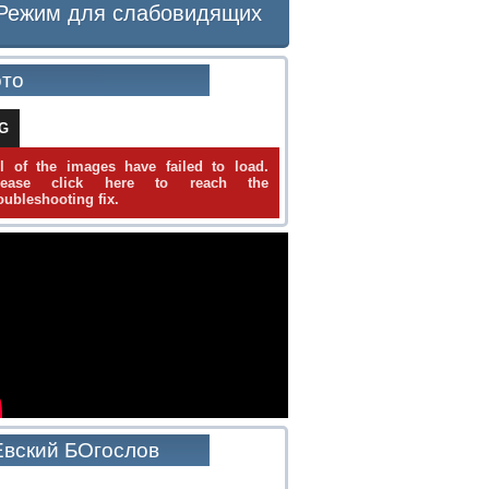
Режим для слабовидящих
то
IG
ll of the images have failed to load.
lease click here to reach the
oubleshooting fix.
вский БОгослов