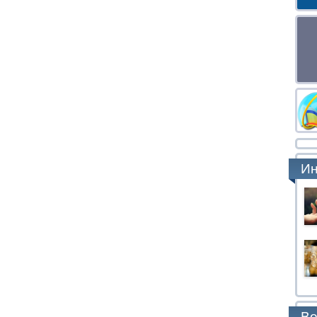
Ин
Во