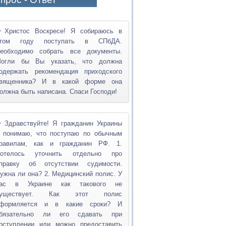
Христос Воскресе! Я собираюсь в
том году поступать в СПбДА.
еобходимо собрать все документы.
огли бы Вы указать, что должна
одержать рекомендация приходского
вященника? И в какой форме она
олжна быть написана. Спаси Господи!
Здравствуйте! Я гражданин Украины
 понимаю, что поступаю по обычным
равилам, как и гражданин РФ. 1.
отелось уточнить отдельно про
правку об отсутствии судимости.
ужна ли она? 2. Медицинский полис. У
ас в Украине как такового не
существует. Как этот полис
формляется и в какие сроки? И
бязательно ли его сдавать при
оступлении или можно предоставить