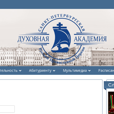
тельность
Абитуриенту
Мультимедиа
Расписа
Сл