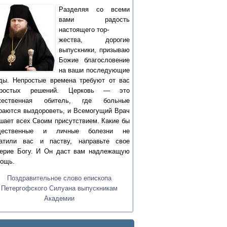
Разделяя со всеми
вами радость
настоящего тор-
жества, дорогие
выпускники, призываю
Божие благословение
на ваши последующие
ды. Непростые времена требуют от вас
простых решений. Церковь — это
жественная обитель, где больные
раются выздороветь, и Всемогущий Врач
шает всех Своим присутствием. Какие бы
щественные и личные болезни не
атили вас и паству, направьте свое
ерие Богу. И Он даст вам надлежащую
ощь.
Поздравительное слово епископа
Петергофского Силуана выпускникам
Академии