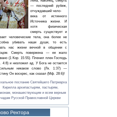
лена, наконец, смерть
— последний рубеж,
отчуждавший чело-
века от истинного
Источника жизни. И
хотя физическая
смерть существует и
вает человеческие тела, она более не
особна убивать наши души, то есть
шать нас жизни вечной в общении с
орцом. Смерть повержена — ее жало
вано (1 Кор. 15:55). Пленил плен Господь
. 4:8) и низложил ад. У Бога не остается
сильным никакое слово (Лк. 1:37) —
стину Он воскрес, как сказал (Мф. 28:6)!
хальное послание Святейшего Патриарха
Кирилла архипастырям, пастырям,
аконам, монашествующим и всем верным
чадам Русской Православной Церкви
ово Ректора