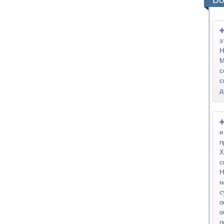
э
Н
М
с
с
д
и
п
Х
с
Н
н
о
о
п