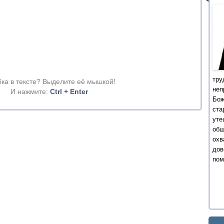
тру
ка в тексте? Выделите её мышкой!
не
И нажмите:
Ctrl + Enter
Бо
ста
уте
об
охв
дов
пом