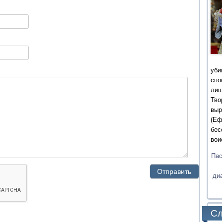
уби
сп
ли
Тв
выр
(Еф
бес
вои
Пас
ди
Сл