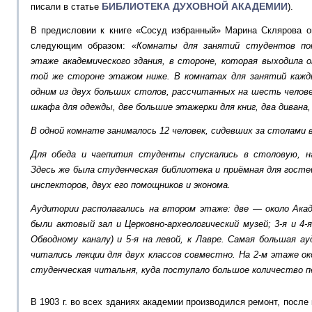
БИБЛИОТЕКА ДУХОВНОЙ АКАДЕМИИ
писали в статье
).
В предисловии к книге «Сосуд избранный» Марина Склярова 
следующим образом:
«Комнаты для занятий студентов по
этаже академического здания, в стороне, которая выходила о
той же стороне этажом ниже. В комнатах для занятий кажд
одним из двух больших столов, рассчитанных на шесть челов
шкафа для одежды, две большие этажерки для книг, два дивана,
В одной комнате занималось 12 человек, сидевших за столами 
Для обеда и чаепития студенты спускались в столовую, н
Здесь же была студенческая библиотека и приёмная для госте
инспекторов, двух его помощников и эконома.
Аудитории располагались на втором этаже: две — около Акад
были актовый зал и Церковно-археологический музей; 3-я и 4-
Обводному каналу) и 5-я на левой, к Лавре. Самая большая а
читались лекции для двух классов совместно. На 2-м этаже о
студенческая читальня, куда поступало большое количество 
В 1903 г. во всех зданиях академии производился ремонт, после