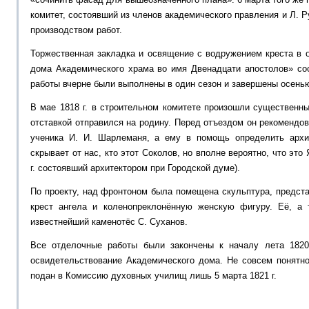
комитет, состоявший из членов академического правления и Л. 
производством работ.
Торжественная закладка и освящение с водружением креста в 
дома Академического храма во имя Двенадцати апостолов» со
работы вчерне были выполнены в один сезон и завершены осенью
В мае 1818 г. в строительном комитете произошли существенны
отставкой отправился на родину. Перед отъездом он рекомендов
ученика И. И. Шарлеманя, а ему в помощь определить архит
скрывает от нас, кто этот Соколов, но вполне вероятно, что это
г. состоявший архитектором при Городской думе).
По проекту, над фронтоном была помещена скульптура, предст
крест ангела и коленопреклонённую женскую фигуру. Её, а 
известнейший каменотёс С. Суханов.
Все отделочные работы были закончены к началу лета 1820 
освидетельствование Академического дома. Не совсем понятно
подан в Комиссию духовных училищ лишь 5 марта 1821 г.