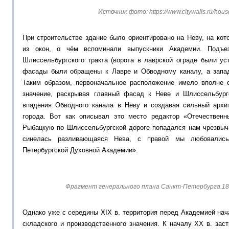
Источник фото: https://www.citywalls.ru/hou
При строительстве здание было ориентировано на Неву, на ко
из окон, о чём вспоминали выпускники Академии. Подъе
Шлиссельбургского тракта (ворота в лаврской ограде были ус
фасады были обращены к Лавре и Обводному каналу, а запа
Таким образом, первоначальное расположение имело вполне 
значение, раскрывая главный фасад к Неве и Шлиссельбургс
впадения Обводного канала в Неву и создавая сильный архи
города. Вот как описывал это место редактор «Отечественн
Рыбацкую по Шлиссельбургской дороге попадался нам чрезвыч
синелась разливающаяся Нева, с правой мы любовались
Петербургской Духовной Академии».
Фрагмент генерального плана Санкт-Петербурга.18
Однако уже с середины XIX в. территория перед Академией на
складского и производственного значения. К началу XX в. за