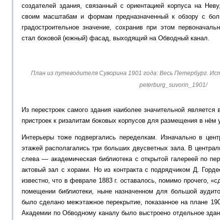
создателей здания, связанный с ориентацией корпуса на Неву
своим масштабам и формам предназначенный к обзору с боль
градостроительное значение, сохранив при этом первоначаль
стал боковой (южный) фасад, выходящий на Обводный канал.
План из путеводителя Суворина 1901 года: Весь Петербург. Источ
peterburg_suvorin_1901/
Из перестроек самого здания наиболее значительной является в
пристроек к ризалитам боковых корпусов для размещения в нём
Интерьеры тоже подвергались переделкам. Изначально в цент
этажей располагались три больших двусветных зала. В централ
слева — академическая библиотека с открытой галереей по пе
актовый зал с хорами. Но из контракта с подрядчиком Д. Горд
известно, что в феврале 1883 г. оставалось, помимо прочего, 
помещении библиотеки, ныне назначенном для большой аудито
было сделано межэтажное перекрытие, показанное на плане 1906
Академии по Обводному каналу было выстроено отдельное здан