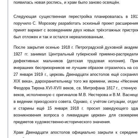
появилась новая роспись, и храм было заново освящён.
Следующая существенная перестройка планировалась в 1913
поручило С. Морозову разработать эскизный проект расширения 
принят вариант с возведением двух новых трёхэтажных пристрое
был отложен и так и остался нереализованным.
После закрытия осенью 1918 г. Петроградской духовной академ
1927 гг. занимал Центральный губернский приемно-распредел
дефективных мальчиков (детская трудовая колония). При
вчерашних беспризорников не лучшим образом отразилось на сох
27 января 1919 г., церковь Двенадцати апостолов ещё сохраня
XIX века», дарохранительницу того же времени, иконы «Несение
Феодора Тирона XVI-XVII веков, св. Митрофана 1817 г., стенну
веков, исполненную с оригиналов М.В. Нестерова и В.М. Васнец
в ведении приходского совета. Однако, с учётом ситуации, отде
и старины ещё 15 января 1918 г. просил заведующего зда
возникновения вопроса о ликвидации церкви» для своеврем
предметов художественно-исторического значения.
Храм Двенадцати апостолов официально закрыли к середине 