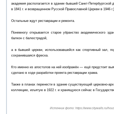
академия располагается в здании бывшей Санкт-Петербургской 
в 1841 г. и возвращенном Русской Православной Церкви в 1946 г.)
Остальные ждут реставрации и ремонта.
Понемногу открывается старое убранство академического зда
балкон с балюстрадой,
а в бывшей церкви, использовавшейся как спортивный зал, п
сохранившаяся фреска.
Кто именно из апостолов на ней изображён — ещё предстоит выяс
сделано в ходе разработки проекта реставрации храма.
Также в планах перенести в здание существующий церковно-арх
коллекцию, изъятую в 1922 г. и хранящуюся сейчас в Государст
Источник фото: https://www.citywalls.ru/hou