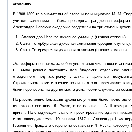
академию.
В 1808-1809 гг. в значительной степени по инициативе М. М. Сп
учителя семинарии — была проведена грандиозная реформа, 
Александро-Невскую академию разделили на три ступени духовн
Александро-Невское духовное училище (низшая ступень),
Санкт-Петербургская духовная семинария (средняя ступень),
Санкт-Петербургская духовная академия (высшая ступень).
Эта реформа повлекла за собой увеличение числа воспитаннико
г. было решено построить для Академии отдельное здан
отведённого под застройку участка в архивных документ
Строительного комитета известно лишь, что он простирался к юг
были перенесены на другие места дома «семи служителей семина
На рассмотрение Комиссии духовных училищ было представлено
из которых составил Л. Руска, а остальные — А. Штауберт. 
принят. На следующем этапе к проектированию здания присое
стал «победителем»: 19 января 1817 г. Александр I «утвер
Гваренги». Правда, в стороне не оставили и Л. Руска, котором
«сочинить фасад для вышеозначенного плана». 6 марта того же