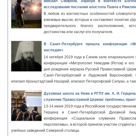
Михаил Смирнов. Χάρισμα в контексте Богоч
исследования послания апостола Павла к Римля
В любом из контекстных особенностей словоупотр
ключевые мысли, которые и составляют понятие χάρ
предварительного благого расположения, ко
достоинства или заслуг его получателя.
В Санкт-Петербурге прошла конференция «М
наследие»
14 октября 2019 года в Синем зале епархиального
конференция «Митрополит Никодим (Ротов) и его 
дня рождения иерарха Русской Православной Церкв
Санкт-Петербургский и Ладожский Варсонофий, 
епископ Кронштадтский Назарий, епископ Петергофский Силуан, а так
Духовная школа на Неве и РГПУ им. А. И. Герце
служение Православной Церкви: проблемы, практ
13-14 июня 2019 года в Российском государственном 
Герцена и Санкт-Петербургской Духовной Ака
конференция «Социальное служение Православ
перспективы», в которой приняли участие студенты 
учебных заведений Северной столицы.