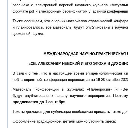
рассылка с электронной версией научного журнала «Актуаль
формате
pdf
и
электронным сертификатом участника конференци
Также сообщаем, что с
борник материалов студенческой конферен
и планировалось,
все материалы
будут опубликованы в научн
церковной науки»
.
МЕЖДУНАРОДНАЯ НАУЧНО-ПРАКТИЧЕСКАЯ
«СВ. АЛЕКСАНДР НЕВСКИЙ И ЕГО ЭПОХА В ДУХОВН
В связи с тем, что
в настоящее время
эпидемиологическая
си
неблагоприятной
, конференция
переносится на 19-20 октября
2020
Материалы конференции в журналах «
Палеоросия
» и «
Ве
будут
о
публикованы к началу научного мероприятия
.
Поэтом
продлевается до 1 сентября
.
Тексты докладов для публикации необходимо прислать также до 
Оформление традиционное, детали можно уточнить здесь: