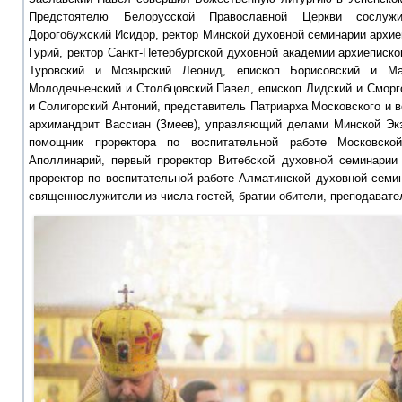
Предстоятелю Белорусской Православной Церкви сослуж
Дорогобужский Исидор, ректор Минской духовной семинарии архие
Гурий, ректор Санкт-Петербургской духовной академии архиеписк
Туровский и Мозырский Леонид, епископ Борисовский и Мар
Молодечненский и Столбцовский Павел, епископ Лидский и Сморг
и Солигорский Антоний, представитель Патриарха Московского и 
архимандрит Вассиан (Змеев), управляющий делами Минской Экз
помощник проректора по воспитательной работе Московско
Аполлинарий, первый проректор Витебской духовной семинарии 
проректор по воспитательной работе Алматинской духовной семи
священнослужители из числа гостей, братии обители, преподавате