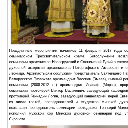
Праздничные мероприятия начались 11 февраля 2017 года с
семинарском Трехсвятительском храме. Богослужение возг
семинарии архиепископ Новогрудский и Слонимский Гурий в сослу
духовной академии архиепископа Петергофского Амвросия и е
Леонида. Архипастырям сослужили представитель Святейшего Пат
Белорусском Экзархате архимандрит Вассиан (Змеев), бывший ре
семинарии (2008-2012 гг.) архимандрит Иоасаф (Морза), про
семинарии протоиерей Виктор Василевич, заведующий кафедрой 
протоиерей Геннадий Логин, заведующий канцелярией иерей Евг
из числа гостей, преподавателей и студентов Минской духо
возглавил преподаватель семинарии протодиакон Геннадий Мале
исполнил мужской хор Минской духовной семинарии под уп
Скробота.