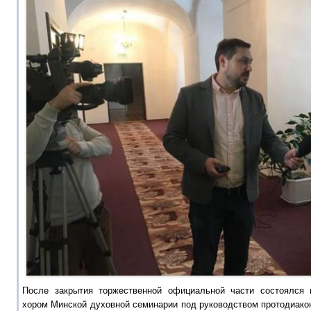
После закрытия торжественной официальной части состоялся 
хором Минской духовной семинарии под руководством протодиако