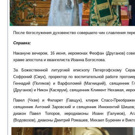
После богослужения духовенство совершило чин славления пере
Справка:
Накануне вечером, 16 июня, иеромонах Феофан (Друганов) сов
храме апостола и евангелиста Иоанна Богослова.
За Божественной литургией епископу Петергофскому Сер
Софроний (Смук), проректор по воспитательной работе протои
Геннадий (Поляков) и Варфоломей (Магницкий), священник 
(Друганов) и Никон (Касярум), священник Климент Нехамая, иер
Павел (Чхве) и Филарет (Гавщук), клирик Спасо-Преображен
священник Антоний Заровский и священник Иннокентий Шишов
диакон Павел Топоров, иеродиаконы Иоанн (Галумов), Аг
(Водовозов), диаконы Дмитрий Ромашев, Михаил Буренин и Викт