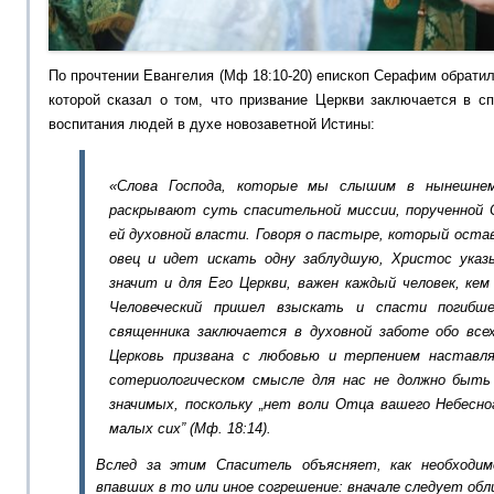
По прочтении Евангелия
(Мф 18:10-20) епископ Серафим обрати
которой сказал о том, что призвание Церкви заключается в с
воспитания людей
в духе
новозаветной
Истины:
«Слова Господа, которые мы слышим в нынешнем
раскрывают суть спасительной ми
ссии, порученной 
ей духовной власти.
Говоря о пастыре, который оста
овец и идет искать одну заблудшую, Христос указ
значит и для Его Церкви, важен каждый человек
, ке
Человеческий пришел взыскать и спасти погибше
священника заключается в духовной заботе обо всех
Церковь призвана с любовью и терпением наставля
сотериологическом
смысле для нас не должно быт
значимых,
поскольку
„нет воли Отца вашего Небесног
малых сих”
(Мф. 18:14).
Вслед за этим Спаситель объясняет, как необходим
впавших в то или иное согрешение: вначале следует обл