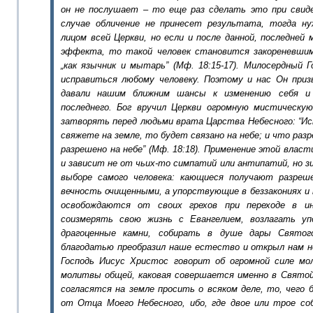
он не послушает – то еще раз сделать это при свид
случае обличение не принесет результата, тогда ну
лицом всей Церкви, но если и после данной, последней 
эффекта, то такой человек становится закореневши
„как язычник и мытарь”
(Мф. 18:15-17).
Милосердный Г
исправиться любому человеку. Поэтому и нас Он при
давали
нашим
ближним шансы к изменению себя и 
последнего.
Бог вручил Церкви огромную мистическу
затворять перед людьми врата Царства Небесного:
“Ис
свяжете на земле, то будет связано на небе; и что раз
разрешено на небе”
(Мф. 18:18)
.
Применение этой власти
и зависит не от чьих-то симпатий или антипатий, но 
выборе самого человека: кающиеся получают разреш
вечность очищенными, а упорствующие в беззакониях и 
освобождаются от своих грехов при переходе
в
и
соизмерять свою жизнь с
Евангелием, возл
агать уп
драгоценные камни, собирать
в
душе дары Свя
тог
благодатью преобразил наше
естество
и открыл нам н
Господь Иисус Христос говорит об огромной силе мо
молитвы общей, каковая совершается именно в Свято
согласятся на земле просить о всяком деле, то, чего б
от Отца Моего Небесного,
ибо, где двое или трое со