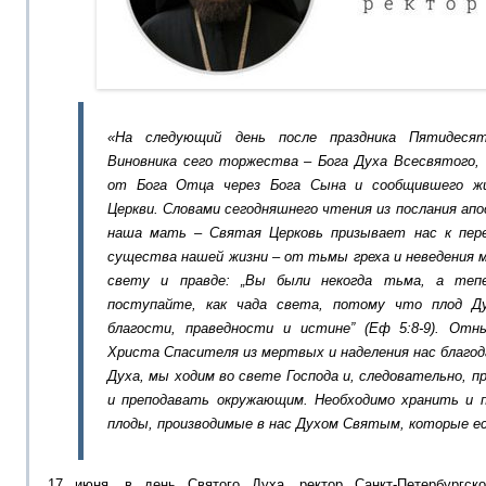
«На следующий
день после праздника Пятидеся
Виновника сего торжества – Бога
Духа
Всес
вятого
,
от Бога Отца через Бога Сына и сообщившего ж
Церкви
.
Словами сегодняшнего чтения из послания ап
наша мать – Святая
Церковь призывает нас к
пере
существа нашей жизни – от тьмы греха и неведения 
свету и правде
:
„
Вы были некогда тьма, а тепе
поступайте, как чада света, потому что плод Д
благости, праведности и истине”
(
Еф
5:8-9
)
.
Отны
Христа Спасителя из мертвых и
наделения нас благо
Духа, мы
ходим
во
свете Господа и, следовательно,
п
и преподавать окружающим. Необходимо хранить и
плоды, производимые в нас Духом Святым, которые е
17 июня, в день Святого Духа, ректор Санкт-Петербургск