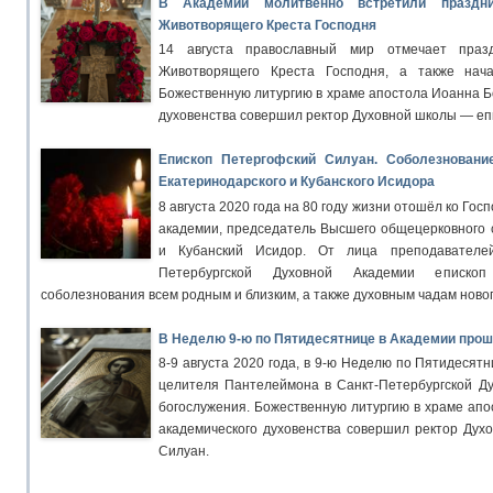
В Академии молитвенно встретили праздн
Животворящего Креста Господня
14 августа православный мир отмечает праз
Животворящего Креста Господня, а также нача
Божественную литургию в храме апостола Иоанна Б
духовенства совершил ректор Духовной школы — еп
Епископ Петергофский Силуан. Соболезновани
Екатеринодарского и Кубанского Исидора
8 августа 2020 года на 80 году жизни отошёл ко Гос
академии, председатель Высшего общецерковного 
и Кубанский Исидор. От лица преподавателей
Петербургской Духовной Академии еписко
соболезнования всем родным и близким, а также духовным чадам ново
В Неделю 9-ю по Пятидесятнице в Академии про
8-9 августа 2020 года, в 9-ю Неделю по Пятидесят
целителя Пантелеймона в Санкт-Петербургской Д
богослужения. Божественную литургию в храме апо
академического духовенства совершил ректор Дух
Силуан.