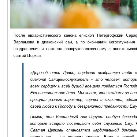
После евхаристического канона епископ Петергофский Сер
Варламова
в
диаконский
сан, а по окончании богослужения
поздравления и пожелал новорукоположенному с апостольско
святой Церкви:
«Дорогой отец Давид,
сердечно поздравляю тебя с
диакона! Священнослужитель – это
человек, котор
всем сердцем и в
сей душой всецело
предаться
Господ
Его спасительное дело.
Мы знаем, что
каждому из ап
присущи разные характер, черты и качества, однак
своей любви к Господу и безграничной преданности Ему
Помни, что
Всещедрый
Бог
дарует особую благод
которые всецело посвящают себя служению Ему
. 
Святая Церковь становятся кардинальной домина
остальное – на втором месте. Если в такой 