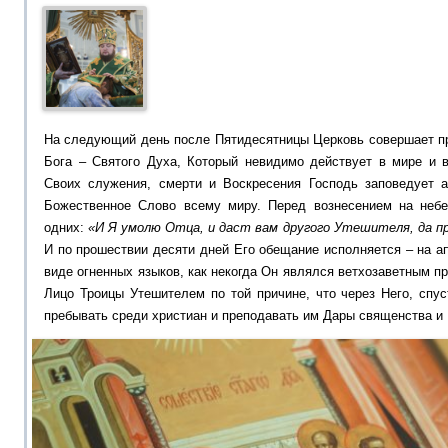
На следующий день после Пятидесятницы Церковь совершает пр
Бога – Святого Духа, Который невидимо действует в мире и 
Своих служения, смерти и Воскресения Господь заповедует 
Божественное Слово всему миру. Перед вознесением на небе
одних:
«И Я умолю Отца, и даст вам другого Утешителя, да пр
И по прошествии десяти дней Его обещание исполняется – на а
виде огненных языков, как некогда Он являлся ветхозаветным п
Лицо Троицы Утешителем по той причине, что через Него, спу
пребывать среди христиан и преподавать им Дары священства и 