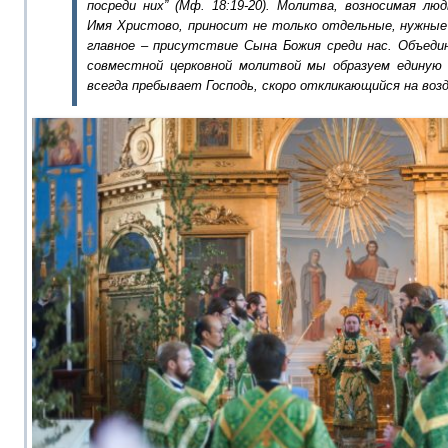
посреди них”
(Мф.
18:19-20).
Молитва, возносимая люд
Имя Христово, приносит не только
отдельные
, нужны
главное – присутствие Сына Божия среди нас. Объеди
совместной церковной молитвой мы
образуем единую
всегда пребывает Господь, скоро откликающийся на во