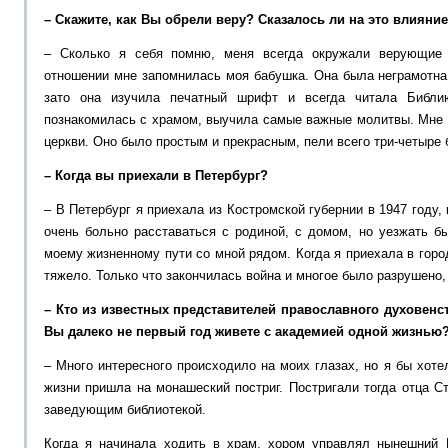
– Скажите, как Вы обрели веру? Сказалось ли на это влияни
– Сколько я себя помню, меня всегда окружали верующие 
отношении мне запомнилась моя бабушка. Она была неграмотна,
зато она изучила печатный шрифт и всегда читала Библи
познакомилась с храмом, выучила самые важные молитвы. Мне 
церкви. Оно было простым и прекрасным, пели всего три-четыре 
– Когда вы приехали в Петербург?
– В Петербург я приехала из Костромской губернии в 1947 году,
очень больно расставаться с родиной, с домом, но уезжать б
моему жизненному пути со мной рядом. Когда я приехала в горо
тяжело. Только что закончилась война и многое было разрушено,
– Кто из известных представителей православного духовенст
Вы далеко не первый год живете с академией одной жизнью
– Много интересного происходило на моих глазах, но я бы хоте
жизни пришла на монашеский постриг. Постригали тогда отца С
заведующим библиотекой.
Когда я начинала ходить в храм, хором управлял нынешний 