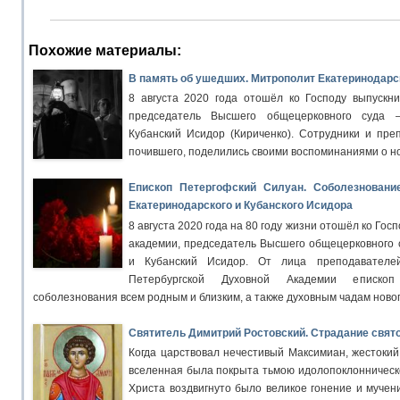
Похожие материалы:
В память об ушедших. Митрополит Екатеринодарск
8 августа 2020 года отошёл ко Господу выпускни
председатель Высшего общецерковного суда 
Кубанский Исидор (Кириченко). Сотрудники и пре
почившего, поделились своими воспоминаниями о н
Епископ Петергофский Силуан. Соболезновани
Екатеринодарского и Кубанского Исидора
8 августа 2020 года на 80 году жизни отошёл ко Гос
академии, председатель Высшего общецерковного 
и Кубанский Исидор. От лица преподавателей
Петербургской Духовной Академии еписко
соболезнования всем родным и близким, а также духовным чадам ново
Святитель Димитрий Ростовский. Страдание свят
Когда царствовал нечестивый Максимиан, жестокий 
вселенная была покрыта тьмою идолопоклонническо
Христа воздвигнуто было великое гонение и мучен