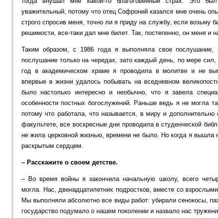
тогда внушал мне какой-то благоговейный страх. Это бы
уважительный, потому что отец Софроний казался мне очень опы
строго спросив меня, точно ли я приду на службу, если возьму б
решимости, все-таки дал мне билет. Так, постепенно, он меня и 
Таким образом, с 1986 года я выполняла свое послушание, 
послушание только на чередах, зато каждый день, по мере сил, 
год в академическом храме я проводила в молитве и не вы
впервые в жизни удалось побывать на вседневном великопост
было настолько интересно и необычно, что я завела специа
особенности постных богослужений. Раньше ведь я не могла та
потому что работала, что называется, в миру и дополнительн
факультете, все воскресные дни проводила в студенческой библ
не жила церковной жизнью, времени не было. Но когда я вышла 
раскрытым сердцем.
– Расскажите о своем детстве.
– Во время войны я закончила начальную школу, всего четы
могла. Нас, двенадцатилетних подростков, вместе со взрослыми
Мы выполняли абсолютно все виды работ: убирали сенокосы, пах
государство подумало о нашем поколении и назвало нас тружени