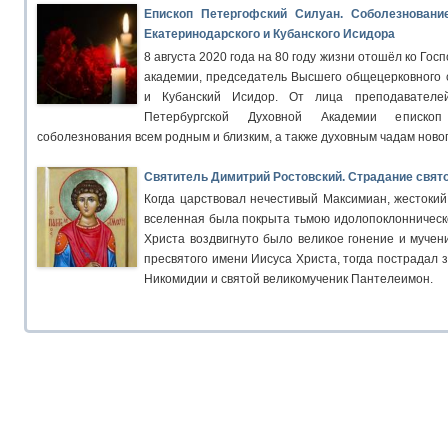
Епископ Петергофский Силуан. Соболезновани
Екатеринодарского и Кубанского Исидора
8 августа 2020 года на 80 году жизни отошёл ко Гос
академии, председатель Высшего общецерковного 
и Кубанский Исидор. От лица преподавателей
Петербургской Духовной Академии еписко
соболезнования всем родным и близким, а также духовным чадам ново
Святитель Димитрий Ростовский. Страдание свят
Когда царствовал нечестивый Максимиан, жестокий 
вселенная была покрыта тьмою идолопоклонническо
Христа воздвигнуто было великое гонение и мучен
пресвятого имени Иисуса Христа, тогда пострадал 
Никомидии и святой великомученик Пантелеимон.