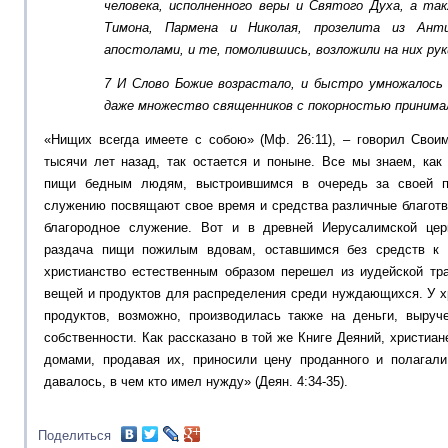
человека, исполненного веры и Святого Духа, а так
Тимона, Пармена и Николая, прозелита из Ант
апостолами, и те, помолившись, возложили на них рук
7 И Слово Божие возрастало, и быстро умножалось 
даже множество священников с покорностью принимал
«Нищих всегда имеете с собою» (Мф. 26:11), – говорил Свои
тысячи лет назад, так остается и поныне. Все мы знаем, как
пищи бедным людям, выстроившимся в очередь за своей п
служению посвящают свое время и средства различные благотв
благородное служение. Вот и в древней Иерусалимской цер
раздача пищи пожилым вдовам, оставшимся без средств к 
христианство естественным образом перешел из иудейской тра
вещей и продуктов для распределения среди нуждающихся. У х
продуктов, возможно, производилась также на деньги, выру
собственности. Как рассказано в той же Книге Деяний, христиа
домами, продавая их, приносили цену проданного и полагал
давалось, в чем кто имел нужду» (Деян. 4:34-35).
Поделиться