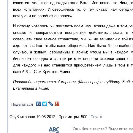
известен: услышав однажды голос Бога, Иов пошел за Ним, не
всех испытаниях. И свершилось то, о чем сказал нам сегод
вечную; и не погибнет он вовек».
И потому хотелось бы пожелать всем нам, чтобы даже в том бе
спешке и поверхностном восприятии действительности, в
совершать свое земное странствие, мы бы не забывали о той вз
ждет от нас Бог; чтобы наше общение с Ним было бы не шабло
случаю, а живым, свободным и ярким; чтобы мы в каждом 
биение Его сердца и с этим ритмом сверяли стрелки своего в
для каждого из нас становится приобретением лишь в том и т
нашей был Сам Христос. Аминь.
Проповедь иеромонаха Амвросия (Мацегоры) в субботу 5-ой 
Екатерины в Риме.
Поделиться
Опубликовано 19.05.2012 |
Просмотры:
500
|
Печать
Ошибка в тексте? Выделите е