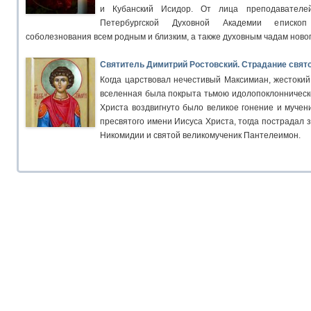
и Кубанский Исидор. От лица преподавателей
Петербургской Духовной Академии еписко
соболезнования всем родным и близким, а также духовным чадам ново
Святитель Димитрий Ростовский. Страдание свят
Когда царствовал нечестивый Максимиан, жестокий 
вселенная была покрыта тьмою идолопоклонническо
Христа воздвигнуто было великое гонение и мучен
пресвятого имени Иисуса Христа, тогда пострадал 
Никомидии и святой великомученик Пантелеимон.