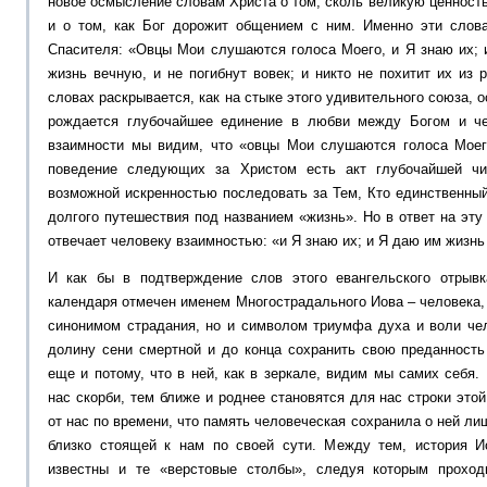
новое осмысление словам Христа о том, сколь великую ценность
и о том, как Бог дорожит общением с ним. Именно эти слов
Спасителя: «Овцы Мои слушаются голоса Моего, и Я знаю их; 
жизнь вечную, и не погибнут вовек; и никто не похитит их из 
словах раскрывается, как на стыке этого удивительного союза, 
рождается глубочайшее единение в любви между Богом и ч
взаимности мы видим, что «овцы Мои слушаются голоса Моег
поведение следующих за Христом есть акт глубочайшей чи
возможной искренностью последовать за Тем, Кто единственный
долгого путешествия под названием «жизнь». Но в ответ на эту
отвечает человеку взаимностью: «и Я знаю их; и Я даю им жизнь
И как бы в подтверждение слов этого евангельского отрывк
календаря отмечен именем Многострадального Иова – человека, 
синонимом страдания, но и символом триумфа духа и воли чел
долину сени смертной и до конца сохранить свою преданность
еще и потому, что в ней, как в зеркале, видим мы самих себя
нас скорби, тем ближе и роднее становятся для нас строки это
от нас по времени, что память человеческая сохранила о ней ли
близко стоящей к нам по своей сути. Между тем, история И
известны и те «верстовые столбы», следуя которым прохо