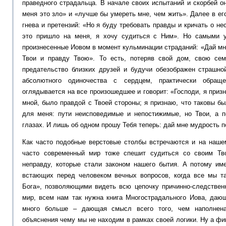
праведного страдальца. В начале своих испытаний и скорбей о
меня это зло» и «лучше бы умереть мне, чем жить». Далее в ег
гнева и претензий: «Но я буду требовать правды и кричать о н
это пришло на меня, я хочу судиться с Ним». Но самыми 
произнесенные Иовом в момент кульминации страданий: «Дай мне
Твои и правду Твою». То есть, потеряв свой дом, свою се
предательство близких друзей и будучи обезображен страшно
абсолютного одиночества с сердцем, практически обращ
оглядывается на все произошедшее и говорит: «Господи, я призн
мной, было правдой с Твоей стороны; я признаю, что таковы бы
для меня: пути неисповедимые и непостижимые, но Твои, а 
глазах. И лишь об одном прошу Тебя теперь: дай мне мудрость п
Как часто подобные верстовые столбы встречаются и на наше
часто современный мир тоже спешит судиться со своим Тв
неправду, которые стали законом нашего бытия. А потому им
встающих перед человеком вечных вопросов, когда все мы т
Бога», позволяющими видеть всю цепочку причинно-следстве
мир, всем нам так нужна книга Многострадального Иова, да
много больше – дающая смысл всего того, чем наполнена
объяснения чему мы не находим в рамках своей логики. Ну а ф