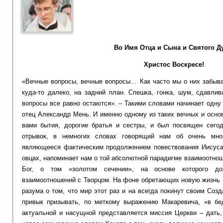
Во Имя Отца и Сына и Святого Ду
Христос Воскресе!
«Вечные вопросы, вечные вопросы… Как часто мы о них забыва
куда-то далеко, на задний план. Спешка, гонка, шум, сдавл
вопросы все равно остаются». – Такими словами начинает одну
отец Александр Мень. И именно одному из таких вечных и осн
вами бытия, дорогие братья и сестры, и был посвящен сего
отрывок, в немногих словах говорящий нам об очень мно
являющееся фактическим продолжением повествования Иисуса
овцах, напоминает нам о той абсолютной парадигме взаимоотнош
Бог, о том «золотом сечении», на основе которого д
взаимоотношений с Творцом. На фоне обретающих новую жизнь 
разума о том, что мир этот раз и на всегда покинут своим Соз
привык призывать, по меткому выражению Макаревича, «в бе
актуальной и насущной представляется миссия Церкви – дать,