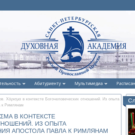
тельность
Абитуриенту
Мультимедиа
Расписа
. Χάρισμα в контексте Богочеловеческих отношений. Из опыта
Сл
а к Римлянам
ΣΜΑ В КОНТЕКСТЕ
НОШЕНИЙ. ИЗ ОПЫТА
ИЯ АПОСТОЛА ПАВЛА К РИМЛЯНАМ