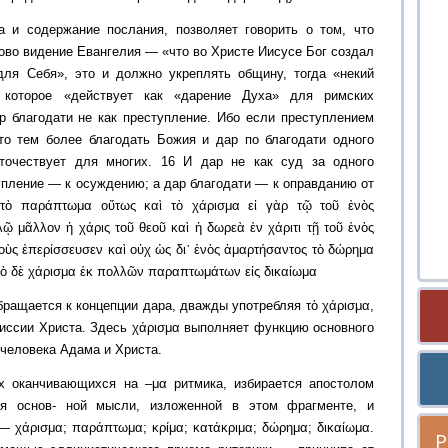
а и содержание послания, позволяет говорить о том, что
ово видение Евангелия — «что во Христе Иисусе Бог создал
для Себя», это и должно укреплять общину, тогда «некий
 которое «действует как «дарение Духа» для римских
ар благодати не как преступление. Ибо если преступлением
то тем более благодать Божия и дар по благодати одного
ыточествует для многих. 16 И дар не как суд за одного
упление — к осуждению; а дар благодати — к оправданию от
 τὸ παράπτωμα οὕτως καὶ τὸ χάρισμα εἰ γὰρ τῷ τοῦ ἑνὸς
 μᾶλλον ἡ χάρις τοῦ θεοῦ καὶ ἡ δωρεὰ ἐν χάριτι τῇ τοῦ ἑνὸς
οὺς ἐπερίσσευσεν καὶ οὐχ ὡς δι᾿ ἑνὸς ἁμαρτήσαντος τὸ δώρημα
α τὸ δὲ χάρισμα ἐκ πολλῶν παραπτωμάτων εἰς δικαίωμα
бращается к концепции дара, дважды употребляя τὸ χάρισμα,
миссии Христа. Здесь χάρισμα выполняет функцию основного
 человека Адама и Христа.
х оканчивающихся на –μα ритмика, избирается апостолом
ия основ- ной мысли, изложенной в этом фрагменте, и
 χάρισμα; παράπτωμα; κρίμα; κατάκριμα; δώρημα; δικαίωμα.
Р