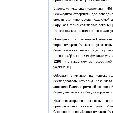
Завете, «уникальная коллокаци- я»[5
необходимо отвергнуть две заведомо
ввести различие между «харизмой ду
нарушает герменевтические законы[6
так как эта мысль полностью реализуе
Очевидно, что стремление Павла вве
через πνευματικόν, может указывать
быть выражен через одно существ
πνευματικόβ выполняет функцию усиле
12[9] , и в таком случае πνευματικό
χάρισμα[10].
Обращая внимание на контекстуа
исследователь Готхольд Хазенхютл
апостола Павла с римской об- щиной
будет действовать обоюдосторонне и 
Итак, несмотря на сложность в опре
принципиально важном для обще
Словосочетание χάρισμα πνευματικόν 