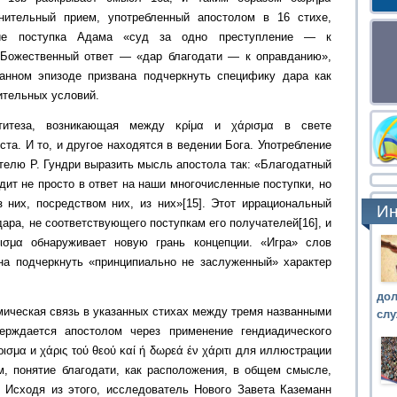
нительный прием, употребленный апостолом в 16 стихе,
вие поступка Адама «суд за одно преступление — к
 Божественный ответ — «дар благодати — к оправданию»,
анном эпизоде призвана подчеркнуть специфику дара как
ительных условий.
титеза, возникающая между κρίμα и χάρισμα в свете
та. И то, и другое находятся в ведении Бога. Употребление
ателю Р. Гундри выразить мысль апостола так: «Благодатный
ит не просто в ответ на наши многочисленные поступки, но
 них, посредством них, из них»[15]. Этот иррациональный
Ин
дара, не соответствующего поступкам его получателей[16], и
ισμα обнаруживает новую грань концепции. «Игра» слов
на подчеркнуть «принципиально не заслуженный» характер
до
мическая связь в указанных стихах между тремя названными
сл
верждается апостолом через применение гендиадического
σμα и χάρις τού θεού καί ή δωρεά έν χάριτι для иллюстрации
ом, понятие благодати, как расположения, в общем смысле,
 Исходя из этого, исследователь Нового Завета Каземанн