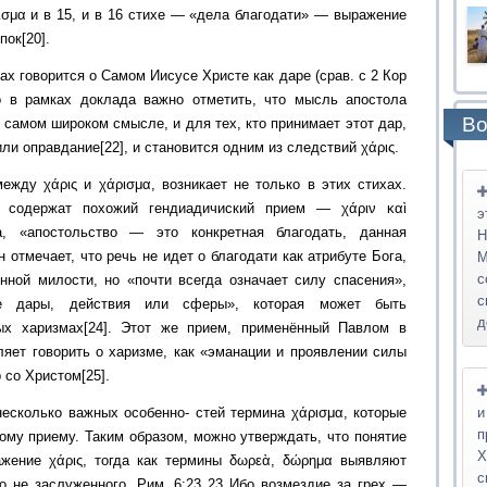
ισμα и в 15, и в 16 стихе — «дела благодати» — выражение
пок[20].
ах говорится о Самом Иисусе Христе как даре (срав. с 2 Кор
ко в рамках доклада важно отметить, что мысль апостола
Во
 самом широком смысле, и для тех, кто принимает этот дар,
ли оправдание[22], и становится одним из следствий χάρις.
ежду χάρις и χάρισμα, возникает не только в этих стихах.
5 содержат похожий гендиадичиский прием — χάριν καὶ
э
, «апостольство — это конкретная благодать, данная
Н
 отмечает, что речь не идет о благодати как атрибуте Бога,
М
с
нной милости, но «почти всегда означает силу спасения»,
с
ые дары, действия или сферы», которая может быть
д
ых харизмах[24]. Этот же прием, применённый Павлом в
ляет говорить о харизме, как «эманации и проявлении силы
 со Христом[25].
и
 несколько важных особенно- стей термина χάρισμα, которые
п
ому приему. Таким образом, можно утверждать, что понятие
Х
ажение χάρις, тогда как термины δωρεὰ, δώρημα выявляют
с
но не заслуженного. Рим. 6:23 23 Ибо возмездие за грех —