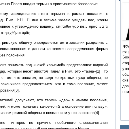
именно Павел вводит термин в христианское богословие.
кому исследованию этого термина в рамках послания к
. Рим. 1:11. 11 ибо я весьма желаю увидеть вас, чтобы
овное к утверждению вашему. ἐπιποθῶ γὰρ ἰδεῖν ὑμᾶς ἵνα τι
 στηριχθῆναι ὑμᾶς
ь римскую общину определяется им в желании разделить с
тру
Использованная в данном контексте неопределенная форма
не
без пояснения.
Бо
ста
тоит понимать под «некой харизмой» представляют широкий
уте
дар, который несет апостол Павел в Рим, это «тайна»[1] , то
об
 с тем, что апостол, не видя конкретных нужд общины, не
охв
и заканчивая предположением, что и само послание, может
дов
рования[3].
пом
ателей допускают, что термин «дар» в начале послания,
й, и может означать какое-то «благословение или пользу»,
тианам римской общины с появлением у них апостола[4].
яет интерес по причине необычного словосочетания
 которое единственный раз употребляется в Новом