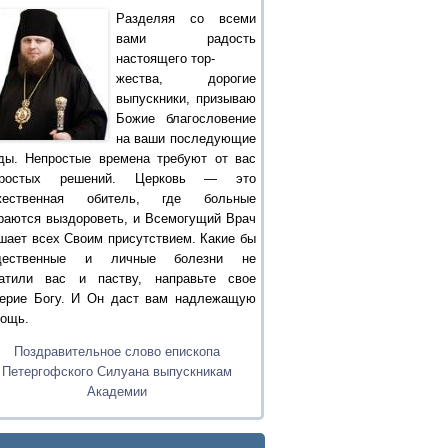
Разделяя со всеми
вами радость
настоящего тор-
жества, дорогие
выпускники, призываю
Божие благословение
на ваши последующие
ды. Непростые времена требуют от вас
простых решений. Церковь — это
жественная обитель, где больные
раются выздороветь, и Всемогущий Врач
шает всех Своим присутствием. Какие бы
щественные и личные болезни не
атили вас и паству, направьте свое
ерие Богу. И Он даст вам надлежащую
ощь.
Поздравительное слово епископа
Петергофского Силуана выпускникам
Академии