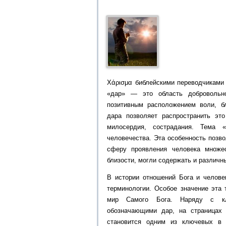
Χάρισμα библейскими переводчиками 
«дар» — это область добровольно
позитивным расположением воли, бл
дара позволяет распространить эт
милосердия, сострадания. Тема 
человечества. Эта особенность позв
сферу проявления человека множес
близости, могли содержать и различн
В истории отношений Бога и челове
терминологии. Особое значение эта 
мир Самого Бога. Наряду с кла
обозначающими дар, на страницах 
становится одним из ключевых в 