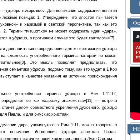
] — χάρισμα πνευματικόν. Для понимания содержания понятия
 ложные позиции: 1. Утверждение, что апостол пы- тается
Фо
ховной» и харизмой в светской перспективе, так как это
]. 2. Термин πνευματικόν не может содержать идеи «дара»,
J
тся в χάρισμα, в противном случае это будет тавтология[7].
A
сти дополнительное определение для конкретизации χάρισμα
P
 на сложность употребленного термина, который не может
tr
ительное[8]. Это мысль позволяет предполагать, что
ния семантики χάρισμα, подобно тому, как это будет в 1 Кор
β выступает в качестве указания на источник происхождения
льное употребление термина χάρισμα в Рим 1:11-12,
 определяет ее как «харизму знакомства»[11] — встреча
 станет делом совместного укрепления духовного, χάρισμα
для Павла, и для римских христиан.
делении дара, упомянутого в Рим 1:11, можно говорить о
НЕ
го понимания богословия χάρισμα апостола Павла.
определяет источник происхождения даров в Духе Святом.