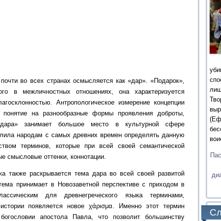
уби
сп
почти во всех странах осмысляется как «дар». «Подарок»,
ли
го в межличностных отношениях, она характеризуется
Тв
агосклонностью. Антропологическое измерение концепции
выр
о понятие на разнообразные формы проявления доброты,
(Еф
«дара» занимает большое место в культурной сфере
бес
олила народам с самых древних времен определять данную
вои
твом терминов, которые при всей своей семантической
Пас
ые смысловые оттенки, коннотации.
ка также раскрывается тема дара во всей своей развитой
ди
тема принимает в Новозаветной перспективе с приходом в
ссическим для древнегреческого языка терминами,
истории появляется новое χάρισμα. Именно этот термин
Сл
богословии апостола Павла, что позволит большинству