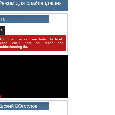
Режим для слабовидящих
то
IG
ll of the images have failed to load.
lease click here to reach the
oubleshooting fix.
вский БОгослов