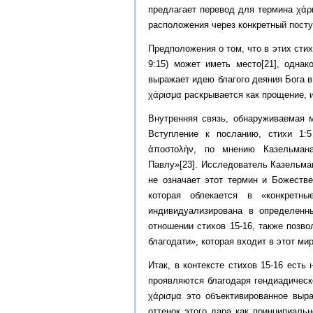
предлагает перевод для термина χάρ
расположения через конкретный посту
Предположения о том, что в этих стих
9:15) может иметь место[21], одна
выражает идею благого деяния Бога в
χάρισμα раскрывается как прощение, и
Внутренняя связь, обнаруживаемая м
Вступление к посланию, стихи 1:
ἀποστολὴν, по мнению Казельмана
Павлу»[23]. Исследователь Казельман
не означает этот термин и Божестве
которая облекается в «конкретн
индивидуализирована в определенн
отношении стихов 15-16, также позво
благодати», которая входит в этот мир
Итак, в контексте стихов 15-16 есть
проявляются благодаря гендиадическ
χάρισμα это объективированное выр
оттенок этого дара как принципиаль