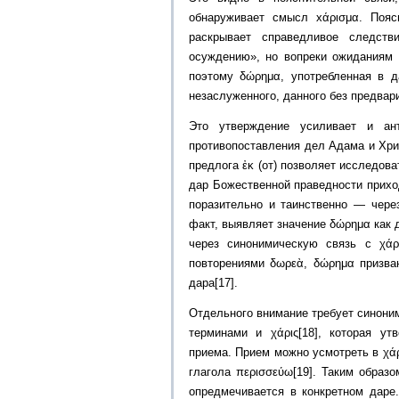
обнаруживает смысл xάρισμα. Пояс
раскрывает справедливое следст
осуждению», но вопреки ожиданиям
поэтому δώρημα, употребленная в д
незаслуженного, данного без предвар
Это утверждение усиливает и ан
противопоставления дел Адама и Хрис
предлога ἐκ (от) позволяет исследов
дар Божественной праведности приход
поразительно и таинственно — через
факт, выявляет значение δώρημα как 
через синонимическую связь с χάρ
повторениями δωρεὰ, δώρημα призва
дара[17].
Отдельного внимание требует синони
терминами и χάρις[18], которая ут
приема. Прием можно усмотреть в χάρι
глагола περισσεύω[19]. Таким образ
опредмечивается в конкретном даре.