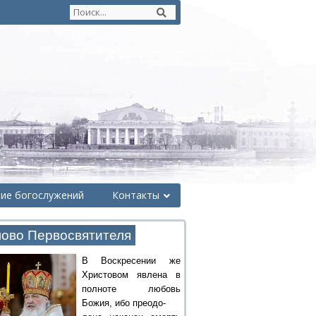
ние богослужений
Контакты
ово Первосвятителя
В Воскресении же
Христовом явлена в
полноте любовь
Божия, ибо преодо-