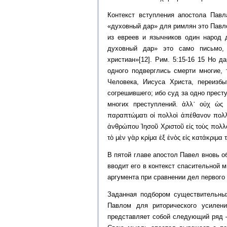
Контекст вступления апостола Павл
«духовный дар» для римлян это Павл
из евреев и язычников один народ 
духовный дар» это само письмо,
христиан»[12]. Рим. 5:15-16 15 Но д
одного подверглись смерти многие, 
Человека, Иисуса Христа, переизб
согрешившего; ибо суд за одно прест
многих преступлений. ἀλλ᾿ οὐχ ὡς
παραπτώματι οἱ πολλοὶ ἀπέθανον πολλῷ
ἀνθρώπου Ἰησοῦ Χριστοῦ εἰς τοὺς πολλ
τὸ μὲν γὰρ κρίμα ἐξ ἑνὸς εἰς κατάκριμ
В пятой главе апостол Павел вновь о
вводит его в контекст спасительной 
аргумента при сравнении дел первого
Заданная подбором существительны
Павлом для риторического усилен
представляет собой следующий ряд —