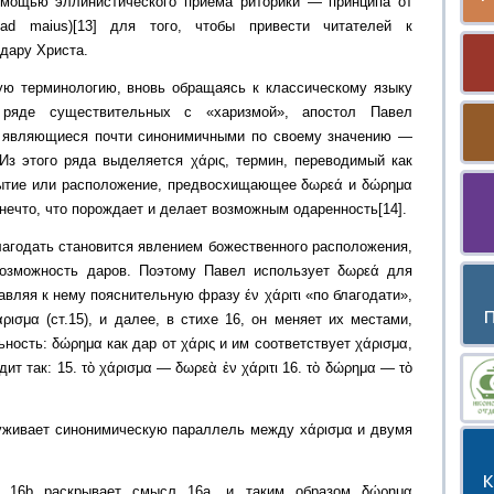
мощью эллинистического приема риторики — принципа от
ad maius)[13] для того, чтобы привести читателей к
дару Христа.
ую терминологию, вновь обращаясь к классическому языку
 ряде существительных с «харизмой», апостол Павел
я, являющиеся почти синонимичными по своему значению —
 Из этого ряда выделяется χάρις, термин, переводимый как
бытие или расположение, предвосхищающее δωρεά и δώρημα
 нечто, что порождает и делает возможным одаренность[14].
лагодать становится явлением божественного расположения,
возможность даров. Поэтому Павел использует δωρεά для
авляя к нему пояснительную фразу έν χάριτι «по благодати»,
ισμα (ст.15), и далее, в стихе 16, он меняет их местами,
сть: δώρημα как дар от χάρις и им соответствует χάρισμα,
ит так: 15. τὸ χάρισμα — δωρεὰ ἐν χάριτι 16. τὸ δώρημα — τὸ
руживает синонимическую параллель между xάρισμα и двумя
, 16b раскрывает смысл 16a, и таким образом δώρημα