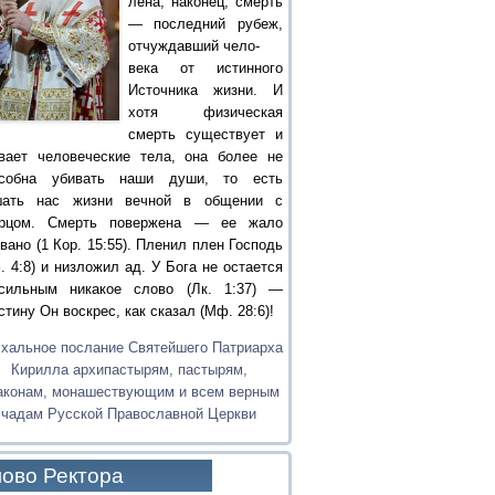
лена, наконец, смерть
— последний рубеж,
отчуждавший чело-
века от истинного
Источника жизни. И
хотя физическая
смерть существует и
вает человеческие тела, она более не
особна убивать наши души, то есть
шать нас жизни вечной в общении с
орцом. Смерть повержена — ее жало
вано (1 Кор. 15:55). Пленил плен Господь
. 4:8) и низложил ад. У Бога не остается
сильным никакое слово (Лк. 1:37) —
стину Он воскрес, как сказал (Мф. 28:6)!
хальное послание Святейшего Патриарха
Кирилла архипастырям, пастырям,
аконам, монашествующим и всем верным
чадам Русской Православной Церкви
ово Ректора