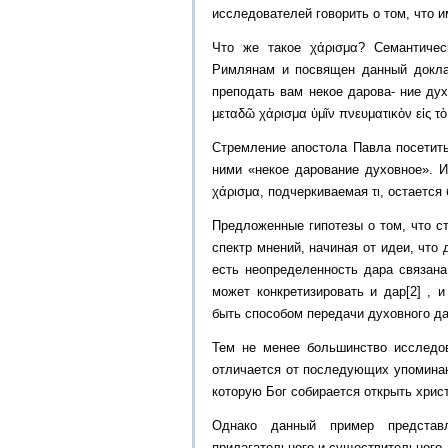
исследователей говорить о том, что 
Что же такое χάρισμα? Семантичес
Римлянам и посвящен данный доклад
преподать вам некое дарова- ние дух
μεταδῶ χάρισμα ὑμῖν πνευματικὸν εἰς τὸ
Стремление апостола Павла посетит
ними «некое дарование духовное». 
χάρισμα, подчеркиваемая τι, остается 
Предложенные гипотезы о том, что с
спектр мнений, начиная от идеи, что 
есть неопределенность дара связана
может конкретизировать и дар[2] , 
быть способом передачи духовного да
Тем не менее большинство исследов
отличается от последующих упоминани
которую Бог собирается открыть хрис
Однако данный пример представл
прилагательного и существительного,