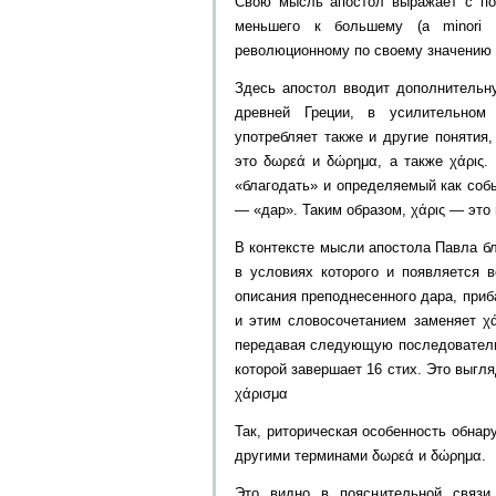
Свою мысль апостол выражает с по
меньшего к большему (а minori 
революционному по своему значению 
Здесь апостол вводит дополнительн
древней Греции, в усилительном
употребляет также и другие поняти
это δωρεά и δώρημα, а также χάρις.
«благодать» и определяемый как со
— «дар». Таким образом, χάρις — это
В контексте мысли апостола Павла б
в условиях которого и появляется 
описания преподнесенного дара, приб
и этим словосочетанием заменяет χάρ
передавая следующую последовательно
которой завершает 16 стих. Это выгляд
χάρισμα
Так, риторическая особенность обна
другими терминами δωρεά и δώρημα.
Это видно в пояснительной связи