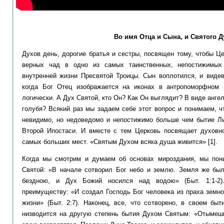
Во имя Отца и Сына, и Святого Д
Духов день, дорогие братья и сестры, посвящен тому, чтобы Ц
верных чад в одно из самых таинственных, непостижимы
внутренней жизни Пресвятой Троицы. Сын воплотился, и виде
когда Бог Отец изображается на иконах в антропоморфном 
логически. А Дух Святой, кто Он? Как Он выглядит? В виде ангел
голубя? Всякий раз мы задаем себе этот вопрос и понимаем, ч
невидимо, но недоведомо и непостижимо больше чем бытие Л
Второй Ипостаси. И вместе с тем Церковь посвящает духовн
самых больших мест. «Святым Духом всяка душа живится» [1].
Когда мы смотрим и думаем об основах мироздания, мы пони
Святой: «В начале сотворил Бог небо и землю. Земля же был
бездною, и Дух Божий носился над водою» (Быт. 1:1-2)
преимуществу: «И создал Господь Бог человека из праха земно
жизни» (Быт. 2:7). Наконец, все, что сотворено, в своем бы
низводится на другую степень бытия Духом Святым: «Отымеши 