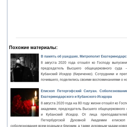
Похожие материалы:
В память об ушедших. Митрополит Екатеринодарск
8 августа 2020 года отошёл ко Господу выпускни
председатель Высшего общецерковного суда 
Кубанский Исидор (Кириченко). Сотрудники и пре
почившего, поделились своими воспоминаниями о н
Епископ Петергофский Силуан. Соболезновани
Екатеринодарского и Кубанского Исидора
8 августа 2020 года на 80 году жизни отошёл ко Гос
академии, председатель Высшего общецерковного 
и Кубанский Исидор. От лица преподавателей
Петербургской Духовной Академии еписко
соболезнования всем родным и близким, а также духовным чадам ново