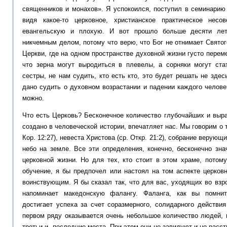
священников и монахов». Я успокоился, поступил в семинарию
видя какое-то церковное, христианское практическое нес
евангельскую и плохую. И вот прошло больше десяти лет
никчемным делом, потому что верю, что Бог не отнимает Святог
Церкви, где на одном пространстве духовной жизни густо перем
что зерна могут выродиться в плевелы, а сорняки могут ста
сестры, не нам судить, кто есть кто, это будет решать не здес
дано судить о духовном возрастании и падении каждого челове
можно.
Что есть Церковь? Бесконечное количество глубочайших и выр
создано в человеческой истории, впечатляет нас. Мы говорим о т
Кор. 12:27), невеста Христова (ср. Откр. 21:2), собрание верующ
небо на земле. Все эти определения, конечно, бесконечно зн
церковной жизни. Но для тех, кто стоит в этом храме, потом
обучение, я бы предпочел или настоял на том аспекте церков
воинствующим. Я бы сказал так, что для вас, уходящих во вз
напоминает македонскую фалангу. Фаланга, как вы помнит
достигает успеха за счет соразмерного, солидарного действи
первом ряду оказывается очень небольшое количество людей, 
третьи и последние места. При этом они не завидуют и не расст