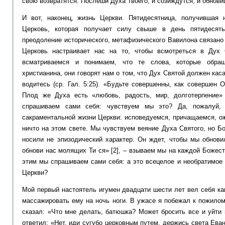
свою возвратятся. Послеши Духа Твоего, и созиждутся, и обновиш
И вот, наконец, жизнь Церкви. Пятидесятница, получившая 
Церковь, которая получает силу свыше в день пятидесят
преодоление исторического, метафизического Вавилона связано
Церковь настраивает нас на то, чтобы всмотреться в Дух
всматриваемся и понимаем, что те слова, которые обра
христианина, они говорят нам о том, что Дух Святой должен кас
водитесь (ср. Гал. 5:25). «Будьте совершенны, как совершен
Плод же Духа есть «любовь, радость, мир, долготерпение» 
спрашиваем сами себя: чувствуем мы это? Да, пожалуй, 
сакраментальной жизни Церкви: исповедуемся, причащаемся, о
ничто на этом свете. Мы чувствуем веяние Духа Святого, но Б
носили не эпизодический характер. Он ждет, чтобы мы обнови
обнови нас молящих Ти ся» [2], ­– взываем мы на каждой Божест
этим мы спрашиваем сами себя: а это всецелое и необратимое
Церкви?
Мой первый настоятель игумен двадцати шести лет вел себя ка
массажировать ему на ночь ноги. В ужасе я побежал к пожило
сказал: «Что мне делать, батюшка? Может бросить все и уйти
ответил: «Нет, иди сугубо церковным путем, держись света Ева