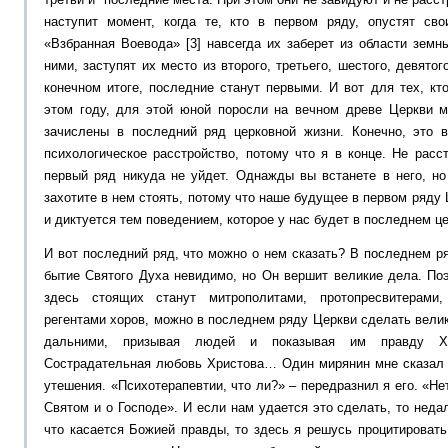
наступит момент, когда те, кто в первом ряду, опустят св
«Взбранная Воевода» [3] навсегда их заберет из области земны
ними, заступят их место из второго, третьего, шестого, девятог
конечном итоге, последние станут первыми. И вот для тех, к
этом году, для этой юной поросли на вечном древе Церкви м
зачислены в последний ряд церковной жизни. Конечно, это 
психологическое расстройство, потому что я в конце. Не расс
первый ряд никуда не уйдет. Однажды вы встанете в него, но
захотите в нем стоять, потому что наше будущее в первом ряду
и диктуется тем поведением, которое у нас будет в последнем ц
И вот последний ряд, что можно о нем сказать? В последнем р
бытие Святого Духа невидимо, но Он вершит великие дела. Поэ
здесь стоящих станут митрополитами, протопресвитерами
регентами хоров, можно в последнем ряду Церкви сделать вели
дальними, призывая людей и показывая им правду Хр
Сострадательная любовь Христова… Один мирянин мне сказал к
утешения. «Психотерапевтии, что ли?» – передразнил я его. «Нет
Святом и о Господе». И если нам удается это сделать, то неда
что касается Божией правды, то здесь я решусь процитировать