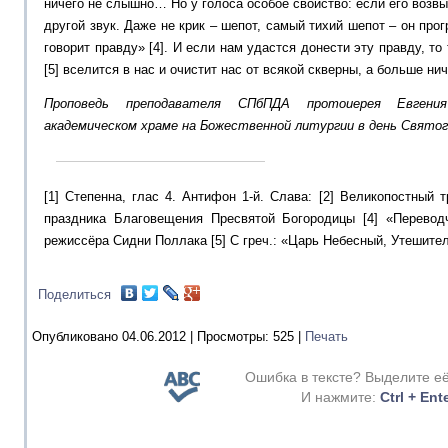
ничего не слышно… Но у голоса особое свойство: если его возв
другой звук. Даже не крик – шепот, самый тихий шепот – он про
говорит правду» [4]. И если нам удастся донести эту правду, то
[5] вселится в нас и очистит нас от всякой скверны, а больше нич
Проповедь преподавателя СПбПДА протоиерея Евгения
академическом храме на Божественной литургии в день Святог
[1] Степенна, глас 4. Антифон 1-й. Слава: [2] Великопостный т
праздника Благовещения Пресвятой Богородицы [4] «Перево
режиссёра Сидни Поллака [5] С греч.: «Царь Небесный, Утешите
Поделиться
Опубликовано 04.06.2012 |
Просмотры:
525
|
Печать
Ошибка в тексте? Выделите е
И нажмите:
Ctrl + Ent