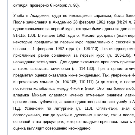
октября, проверено 6 ноября; л. 90).
Учеба в Академии, судя по имеющимся справкам, была более
После зачисления в Академию 28 февраля 1961 года (№24 л. 2
сдаче экзаменов за первый курс, которые были сданы за две сесс
91-116, 130). В начале 1962 года о. Михаил досдавал (если ве
некоторые предметы за первый курс параллельно с сессией з
января – 1 февраля 1962 года (л. 106-113). Почти одноврем
присланные ранее сочинения за первый курс (л. 103-105).
неожиданно затянулась. Для сдачи экзаменов пришлось приезжат
а также высылать сочинения (л. 114-130). При в целом отли
предметам оценки оказались ниже ожидаемых. Так, уверенные 4
и греческому языкам (л. 104-105, 110-111) (и до этого, и пос
постоянно колебались между 4-кой и 5-кой. Это тем более люб
владыка Михаил славился именно отменным знанием латинс
проявлялось публично), а также единственная за всю учебу в А
Н.Д. Успенский по литургике (л. 113). Опять-таки, зная
богослужению, как до учебы в духовных школах, так и после,
основной в тех циркулярах, которые владыке пришлось писать 
оценка выглядит совершенно неожиданно.