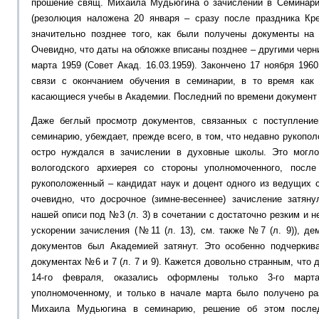
прошение свящ. Михаила Мудьюгина о зачислении в Семинари
(резолюция наложена 20 января – сразу после праздника Кр
значительно позднее того, как были получены документы на 
Очевидно, что даты на обложке вписаны позднее – другими черн
марта 1959 (Совет Акад. 16.03.1959). Закончено 17 ноября 196
связи с окончанием обучения в семинарии, в то время как
касающиеся учебы в Академии. Последний по времени документ 
Даже беглый просмотр документов, связанных с поступлен
семинарию, убеждает, прежде всего, в том, что недавно рукопо
остро нуждался в зачислении в духовные школы. Это могл
вологодского архиерея со стороны уполномоченного, после
рукоположенный – кандидат наук и доцент одного из ведущих с
очевидно, что досрочное (зимне-весеннее) зачисление затяну
нашей описи под №3 (л. 3) в сочетании с достаточно резким и
ускорении зачисления (№11 (л. 13), см. также №7 (л. 9)), де
документов был Академией затянут. Это особенно подчерки
документах №6 и 7 (л. 7 и 9). Кажется довольно странным, что д
14-го февраля, оказались оформлены только 3-го март
уполномоченному, и только в начале марта было получено р
Михаила Мудьюгина в семинарию, решение об этом после