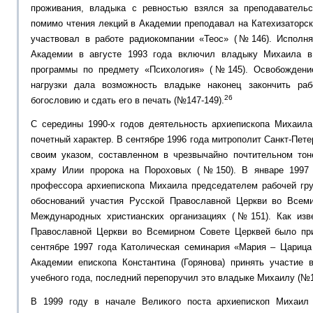
проживания, владыка с ревностью взялся за преподавательс
помимо чтения лекций в Академии преподавал на Катехизаторск
участвовал в работе радиокомпании «Теос» (№146). Исполня
Академии в августе 1993 года включил владыку Михаила в
программы по предмету «Психология» (№145). Освобождени
нагрузки дала возможность владыке наконец закончить ра
26
богословию и сдать его в печать (№147-149).
С середины 1990-х годов деятельность архиепископа Михаила
почетный характер. В сентябре 1996 года митрополит Санкт-Пет
своим указом, составленном в чрезвычайно почтительном то
храму Илии пророка на Пороховых (№150). В январе 1997 
профессора архиепископа Михаила председателем рабочей гру
обоснований участия Русской Православной Церкви во Всем
Международных христианских организациях (№151). Как изве
Православной Церкви во Всемирном Совете Церквей было при
сентябре 1997 года Католическая семинария «Мария – Царица
Академии епископа Константина (Горянова) принять участие
учебного года, последний перепоручил это владыке Михаилу (№1
В 1999 году в начале Великого поста архиепископ Михаил