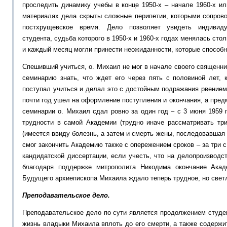
проследить динамику учебы в конце 1950-х – начале 1960-х ил
материалах дела скрыты сложные перипетии, которыми сопров
постхрущевское время. Дело позволяет увидеть индивид
студента, судьба которого в 1950-х и 1960-х годах менялась сто
и каждый месяц могли принести неожиданности, которые способн
Спешивший учиться, о. Михаил не мог в начале своего священни
семинарию знать, что ждет его через пять с половиной лет, 
поступал учиться и делал это с достойным подражания рвением
почти год ушел на оформление поступления и окончания, а пред
семинарии о. Михаил сдал ровно за один год – с 3 июня 1959 
трудности в самой Академии (трудно иначе рассматривать три
(имеется ввиду болезнь, а затем и смерть жены, последовавшая 
смог закончить Академию также с опережением сроков – за три 
кандидатской диссертации, если учесть, что на делопроизводс
благодаря поддержке митрополита Никодима окончание Ака
Будущего архиепископа Михаила ждало теперь трудное, но свет
Преподавательское дело.
Преподавательское дело по сути является продолжением студе
жизнь владыки Михаила вплоть до его смерти, а также содерж