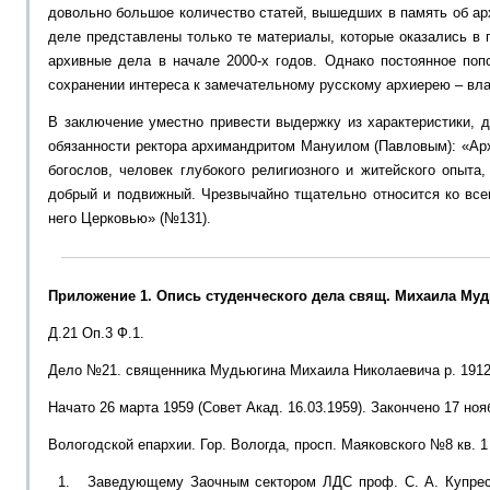
довольно большое количество статей, вышедших в память об ар
деле представлены только те материалы, которые оказались в 
архивные дела в начале 2000-х годов. Однако постоянное поп
сохранении интереса к замечательному русскому архиерею – вл
В заключение уместно привести выдержку из характеристики, 
обязанности ректора архимандритом Мануилом (Павловым): «А
богослов, человек глубокого религиозного и житейского опыта,
добрый и подвижный. Чрезвычайно тщательно относится ко все
него Церковью» (№131).
Приложение 1. Опись студенческого дела свящ. Михаила Му
Д.21 Оп.3 Ф.1.
Дело №21. священника Мудьюгина Михаила Николаевича р. 191
Начато 26 марта 1959 (Совет Акад. 16.03.1959). Закончено 17 нояб
Вологодской епархии. Гор. Вологда, просп. Маяковского №8 кв. 1
Заведующему Заочным сектором ЛДС проф. С. А. Купре