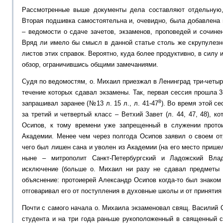
Рассмотренные выше документы дела составляют отдельную,
Вторая подшивка самостоятельна и, очевидно, была добавлена 
– ведомости о сдаче зачетов, экзаменов, проповедей и сочине
Вряд ли имело бы смысл в данной статье столь же скрупулезн
листов этих справок. Вероятно, куда более продуктивно, в силу 
обзор, ограничившись общими замечаниями.
Судя по ведомостям, о. Михаил приезжал в Ленинград три-четыре
течение которых сдавал экзамены. Так, первая сессия прошла 3
8
запрашивал заранее (№13 л. 15 л., л. 41-47
). Во время этой с
за третий и четвертый класс – Ветхий Завет (л. 44, 47, 48), 
Осипов, к тому времени уже запрещенный в служении прото
Академии. Менее чем через полгода Осипов заявил о своем от
чего был лишен сана и уволен из Академии (на его место приш
ныне – митрополит Санкт-Петербургский и Ладожский Влад
исключение (больше о. Михаил ни разу не сдавал предметы 
объяснение: протоиерей Александр Осипов когда-то был знако
отговаривал его от поступления в духовные школы и от принятия
Почти с самого начала о. Михаила экзаменовал свящ. Василий С
студента и на три года раньше рукоположенный в священный с