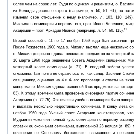
более чем на сорок лет. Судя по оценкам и рецензиям, о. Васил
из Вологды довольно строго (например, л. 50, 51, 61), но пот
изменил свое отношение к нему (например, л. 103, 110, 149)
Михаила в семинарии и пережил его, прот. Иоанн Белевцев, мит
11
Академии – прот. Аркадий Иванов (например, л. 54, 60, 115).
Второй сессией с 11 по 17 ноября 1959 года был закончен тре
После Рождества 1960 года о. Михаил выслал еще несколько соч
о. Михаил досрочно сдавал несколько предметов за четвертый кл
10 марта 1960 года решением Совета Академии священник Ми
четвертый класс семинарии (л. 71). В сводной табели успе
сглажены. Там почти не отразилось то, как свящ. Василий Стойк
священнику, оценивая на 4 и 4- его проповеди и ответы на экзам
конце мая о. Михаил сдавал основной блок предметов за четверты
83). К этому времени была проверена очередная партия сочинен
Академию (л. 72-75). Фактически учеба в семинарии была завер
и выслать несколько недостающих сочинений. К концу лета они
ноября 1960 года Ученый совет Академии констатировал, чт
Мудьюгин «окончил полный курс семинарии по первому разряду»
справки об окончании семинарии, выписанной 23 ноября (л. 89)
сочинение по Основному богословию, написанное и проверен