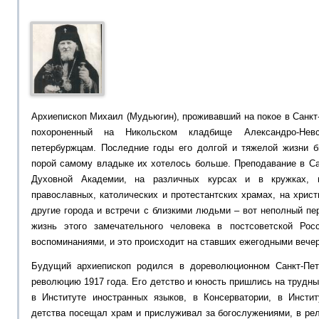
Архиепископ Михаил (Мудьюгин), проживавший на покое в Санкт-
похороненный на Никольском кладбище Александро-Нев
петербуржцам. Последние годы его долгой и тяжелой жизни 
порой самому владыке их хотелось больше. Преподавание в Са
Духовной Академии, на различных курсах и в кружках, 
православных, католических и протестантских храмах, на христ
другие города и встречи с близкими людьми – вот неполный пе
жизнь этого замечательного человека в постсоветской Рос
воспоминаниями, и это происходит на ставших ежегодными вече
Будущий архиепископ родился в дореволюционном Санкт-Пе
революцию 1917 года. Его детство и юность пришлись на трудны
в Институте иностранных языков, в Консерватории, в Инсти
детства посещал храм и прислуживал за богослужениями, в ре