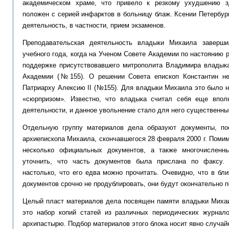
академическом храме, что привело к резкому ухудшению 
положен с серией инфарктов в больницу блаж. Ксении Петербур
деятельность, в частности, прием экзаменов.
Преподавательская деятельность владыки Михаила заверши
учебного года, когда на Ученом Совете Академии по настоянию 
поддержке присутствовавшего митрополита Владимира владык
Академии (№155). О решении Совета епископ Константин н
Патриарху Алексию II (№155). Для владыки Михаила это было 
«сюрпризом». Известно, что владыка считал себя еще впол
деятельности, и данное увольнение стало для него существенны
Отдельную группу материалов дела образуют документы, п
архиепископа Михаила, скончавшегося 28 февраля 2000 г. Поми
несколько официальных документов, а также многочисленн
уточнить, что часть документов была прислана по факсу.
настолько, что его едва можно прочитать. Очевидно, что в б
документов срочно не продублировать, они будут окончательно 
Целый пласт материалов дела посвящен памяти владыки Михаи
это набор копий статей из различных периодических журнал
архипастырю. Подбор материалов этого блока носит явно случай