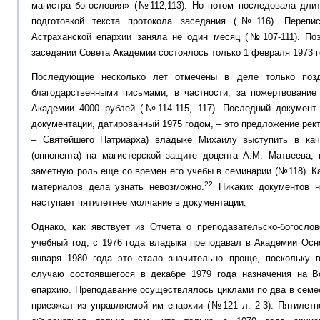
магистра богословия» (№112,113). Но потом последовала длит
подготовкой текста протокола заседания (№116). Перепи
Астраханской епархии заняла не один месяц (№107-111). По
заседании Совета Академии состоялось только 1 февраля 1973 г
Последующие несколько лет отмечены в деле только поз
благодарственными письмами, в частности, за пожертвовани
Академии 4000 рублей (№114-115, 117). Последний документ
документации, датированный 1975 годом, – это предложение рек
– Святейшего Патриарха) владыке Михаилу выступить в кач
(оппонента) на магистерской защите доцента А.М. Матвеева,
заметную роль еще со времен его учебы в семинарии (№118). Ка
22
материалов дела узнать невозможно.
Никаких документов н
наступает пятилетнее молчание в документации.
Однако, как явствует из Отчета о преподавательско-богослов
учебный год, с 1976 года владыка преподавал в Академии Осн
января 1980 года это стало значительно проще, поскольку 
случаю состоявшегося в декабре 1979 года назначения на 
епархию. Преподавание осуществлялось циклами по два в семе
приезжал из управляемой им епархии (№121 л. 2-3). Пятилетн