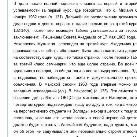
В деле после полной подшивки справок за первый и второ
успеваемости за первый курс, где говорится, что о. Михаил 
ноября 1962 года (л. 131). Дальнейшее расположение докумен
деле подшито девять справок о сдаче предметов за третий курс
132-140), после чего помещен Табель успеваемости за второ
заключением: «Решением Совета Академии от 17 мая 1963 года
Николаевич Мудьюгин переведен на третий курс Академии» (л.
справках есть ошибка, либо сессия была сдана настолько досро
на соответствующий курс, что также странно. После первого Та
за третий класс семинарии, что еще более странно. Во всей 
идеального порядка, но общая логика все же выдерживалась. Зд
в подшивке, но наблюдается также и документальное против
объяснения. В майской сессии 1963 года впервые можно з
западных исповеданий (доц. В. Некрасов) (л. 133). Эти отметк
значение для работы в ОВЦС при митрополите Никодиме, кот
четвертом курсе, подтверждают нашу догадку о том, когда митр
на перспективного студента из Вологды, находившегося к тому
«органов», и решил его использовать в своей церковной деят
должен будет сыграть в ближайшем будущем, надо думать, мит
он об этом не задумывался или первоначально строил относит