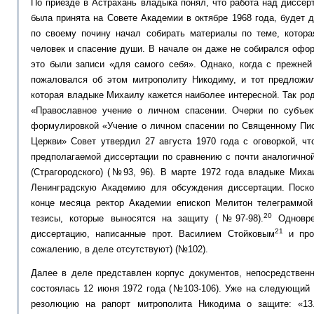
По приезде в Астрахань владыка понял, что работа над диссер
была принята на Совете Академии в октябре 1968 года, будет 
по своему почину начал собирать материалы по теме, котора
человек и спасение души. В начале он даже не собирался офор
это были записи «для самого себя». Однако, когда с прежне
пожаловался об этом митрополиту Никодиму, и тот предложи
которая владыке Михаилу кажется наиболее интересной. Так ро
«Православное учение о личном спасении. Очерки по субъект
формулировкой «Учение о личном спасении по Священному Пи
Церкви» Совет утвердил 27 августа 1970 года с оговоркой, ч
предполагаемой диссертации по сравнению с почти аналогично
(Страгородского) (№93, 96). В марте 1972 года владыке Мих
Ленинградскую Академию для обсуждения диссертации. Поско
конце месяца ректор Академии епископ Мелитон телеграммо
20
тезисы, которые выносятся на защиту (№97-98).
Одновре
21
диссертацию, написанные прот. Василием Стойковым
и проф
сожалению, в деле отсутствуют) (№102).
Далее в деле представлен корпус документов, непосредственн
состоялась 12 июня 1972 года (№103-106). Уже на следующий
резолюцию на рапорт митрополита Никодима о защите: «13.