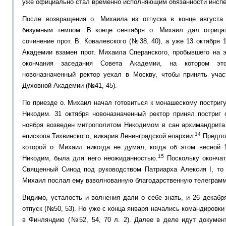
уже официально стал временно исполняющим обязанности инспе
После возвращения о. Михаила из отпуска в конце август
безумным темпом. В конце сентября о. Михаил дал отрица
сочинение прот. В. Ковалевского (№38, 40), а уже 13 октября 
Академии взамен прот. Михаила Сперанского, пробывшего на 
окончания заседания Совета Академии, на котором эт
новоназначенный ректор уехал в Москву, чтобы принять уча
Духовной Академии (№41, 45).
По приезде о. Михаил начал готовиться к монашескому постригу
Никодим. 31 октября новоназначенный ректор принял постриг
ноября возведен митрополитом Никодимом в сан архимандрита 
14
епископа Тихвинского, викария Ленинградской епархии.
Предлож
которой о. Михаил никогда не думал, когда об этом весной 
15
Никодим, была для него неожиданностью.
Поскольку окончат
Священный Синод под руководством Патриарха Алексия I, то
Михаил послал ему взволнованную благодарственную телеграмм
Видимо, усталость и волнения дали о себе знать, и 26 декаб
отпуск (№50, 53). Но уже с конца января начались командировки
в Финляндию (№52, 54, 70 л. 2). Далее в деле идут докумен