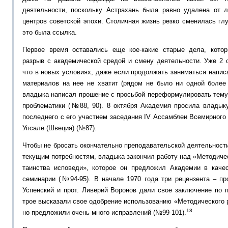
деятельности, поскольку Астрахань была равно удалена от 
центров советской эпохи. Столичная жизнь резко сменилась гл
это была ссылка.
Первое время оставались еще кое-какие старые дела, котор
разрыв с академической средой и смену деятельности. Уже 2 о
что в новых условиях, даже если продолжать заниматься напис
материалов на нее не хватит (рядом не было ни одной более 
владыка написал прошение с просьбой переформулировать тему
проблематики (№88, 90). 8 октября Академия просила владык
последнего с его участием заседания IV Ассамблеи Всемирного
Упсале (Швеция) (№87).
Чтобы не бросать окончательно преподавательской деятельности
текущим потребностям, владыка закончил работу над «Методич
таинства исповеди», которое он предложил Академии в каче
семинарии (№94-95). В начале 1970 года три рецензента – пр
Успенский и прот. Ливерий Воронов дали свое заключение по 
трое высказали свое одобрение использованию «Методического р
18
но предложили очень много исправлений (№99-101).