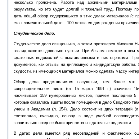
несколько прояснена. Работа над архивными материалам
результаты, но это будет долгий и тяжелый труд. Поэтому п
дать общий обзор содержащихся в этих делах материалов (с п
его к замечательной дате – 100-летию со дня рождения архиепис
Студенческое дело.
Студенческое дело священника, а затем протоиерея Михаила Н
взгляд кажется довольно пустым. При беглом осмотре в нем 
сдаточных ведомостей с выставленными в них оценками. При
документов, как отзывы на дипломную и кандидатскую работы. 
скудости, из имеющихся материалов можно сделать массу инте
Обзор дела представляется насущным, тем более что 
сопроводительном листе (от 15 марта 1991 г.) значится 1
насчитывает 159 нумерованных листов, причем последние 5 
которые оказались вшиты после помещения в дело Сводного таб
учебы в Академии (л. 154). Дело состоит из двух тетрадей (л.
составляла, очевидно, основу в виде учебной сопроводите
значительно позднее были приплетены сдаточные ведомости.
В датах дела имеется ряд несовпадений и фактических ош