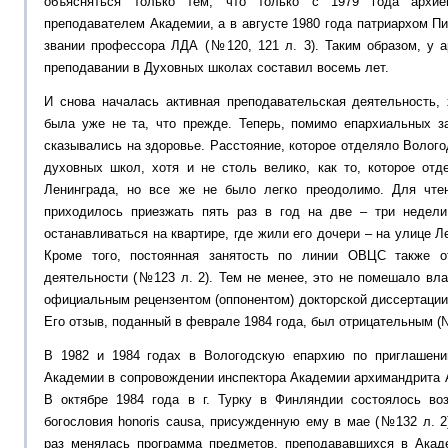
объясняться только тем, что только с 1979 года архи
преподавателем Академии, а в августе 1980 года патриархом 
звании профессора ЛДА (№120, 121 л. 3). Таким образом, у 
преподавании в Духовных школах составил восемь лет.
И снова началась активная преподавательская деятельность, 
была уже не та, что прежде. Теперь, помимо епархиальных за
сказывались на здоровье. Расстояние, которое отделяло Волог
духовных школ, хотя и не столь велико, как то, которое от
Ленинграда, но все же не было легко преодолимо. Для чте
приходилось приезжать пять раз в год на две – три недели
останавливаться на квартире, где жили его дочери – на улице Ле
Кроме того, постоянная занятость по линии ОВЦС также о
деятельности (№123 л. 2). Тем не менее, это не помешало вл
официальным рецензентом (оппонентом) докторской диссертации 
Его отзыв, поданный в феврале 1984 года, был отрицательным (№
В 1982 и 1984 годах в Вологодскую епархию по приглашен
Академии в сопровождении инспектора Академии архимандрита Ав
В октябре 1984 года в г. Турку в Финляндии состоялось во
богословия
honoris
causa
, присужденную ему в мае (№132 л. 2
раз менялась программа предметов, преподававшихся в Акад