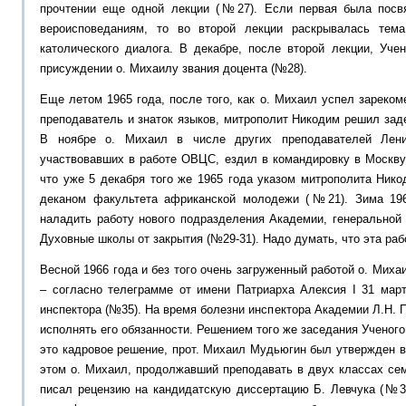
прочтении еще одной лекции (№27). Если первая была посв
вероисповеданиям, то во второй лекции раскрывалась тема
католического диалога. В декабре, после второй лекции, Уче
присуждении о. Михаилу звания доцента (№28).
Еще летом 1965 года, после того, как о. Михаил успел зареком
преподаватель и знаток языков, митрополит Никодим решил зад
В ноябре о. Михаил в числе других преподавателей Лени
участвовавших в работе ОВЦС, ездил в командировку в Москву
что уже 5 декабря того же 1965 года указом митрополита Ник
деканом факультета африканской молодежи (№21). Зима 196
наладить работу нового подразделения Академии, генеральной
Духовные школы от закрытия (№29-31). Надо думать, что эта раб
Весной 1966 года и без того очень загруженный работой о. Мих
– согласно телеграмме от имени Патриарха Алексия I 31 ма
инспектора (№35). На время болезни инспектора Академии Л.Н. 
исполнять его обязанности. Решением того же заседания Ученого
это кадровое решение, прот. Михаил Мудьюгин был утвержден в 
этом о. Михаил, продолжавший преподавать в двух классах се
писал рецензию на кандидатскую диссертацию Б. Левчука (№34