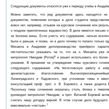
Следующие документы относятся уже к периоду учебы в Академ
Можно заметить, что ряд документов здесь находится не
документов, появление которых в деле студента представля
вовсе нет, например, отзывов на курсовое сочинение или резуль
о позднее приплетенных ведомостях). В деле имеется письмо о
за болезни жены. Если учесть его содержание, нельзя исключ
были и раньше, и позже, но в дело почему-то попало только од
Михаила в Академии делопроизводство приобрело характ
обстоятельство указывать на то, что на о. Михаила уже о
6
митрополит Никодим (Ротов)
и решил использовать его более
указание. В прошении на утверждение темы курсового сочин
следующего содержания: «На богословскую работу в изб
архипастырское благословение Высокопреосвященней
Ленинградского и Ладожского, при уточнении темы я имел
консультацией проф. прот. о. В. Борового, а также доцента
Поскольку тема сочинения оказалась столь близка к темати
руководил митрополит Никодим, а прот. Виталий Боровой акт
считать нашу догадку верной. В этом случае дело будущего
7
максимально «чистым».