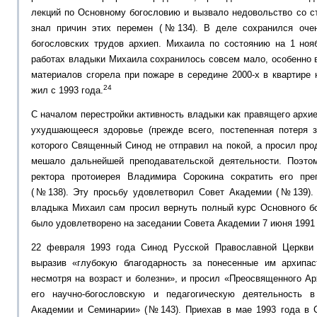
лекций по Основному богословию и вызвало недовольство со с
знал причин этих перемен (№134). В деле сохранился оче
богословских трудов архиеп. Михаила по состоянию на 1 ноя
работах владыки Михаила сохранилось совсем мало, особенно в
материалов сгорела при пожаре в середине 2000-х в квартире 
24
жил с 1993 года.
С началом перестройки активность владыки как правящего архие
ухудшающееся здоровье (прежде всего, постепенная потеря зр
которого Священный Синод не отправил на покой, а просил пр
мешало дальнейшей преподавательской деятельности. Поэто
ректора протоиерея Владимира Сорокина сократить его пре
(№138). Эту просьбу удовлетворил Совет Академии (№139). 
владыка Михаил сам просил вернуть полный курс Основного бо
было удовлетворено на заседании Совета Академии 7 июня 1991 
22 февраля 1993 года Синод Русской Православной Церкви 
выразив «глубокую благодарность за понесенные им архипас
несмотря на возраст и болезни», и просил «Преосвященного А
его научно-богословскую и педагогическую деятельность в
Академии и Семинарии» (№143). Приехав в мае 1993 года в С