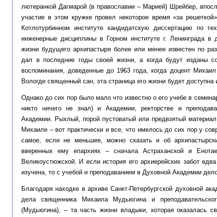
лютеранкой Дагмарой (в православии – Марией) Шрейбер, впосл
участие в этом кружке провел некоторое время «за решеткой
Котлотурбинном институте кандидатскую диссертацию по те
инженерные дисциплины в Горном институте г. Ленинграда в 
жизни будущего архипастыря более или менее известен по ра
дал в последние годы своей жизни, а когда будут изданы с
воспоминания, доведенные до 1963 года, когда доцент Михаи
Вологде священный сан, эта страница его жизни будет доступна
Однако до сих пор было мало что известно о его учебе в семинар
никто ничего не знал) и Академии, ректорстве и преподав
Академии. Рыхлый, порой пустоватый или предвзятый материал
Михаиле – вот практически и все, что имелось до сих пор у со
самое, если не меньшее, можно сказать и об архипастырс
вверенных ему епархиях – сначала Астраханской и Енотае
Великоустюжской. И если история его архиерейских забот едва
изучена, то с учебой и преподаванием в Духовной Академии дело
Благодаря находке в архиве Санкт-Петербургской духовной ака
дела священника Михаила Мудьюгина и преподавательско
(Мудьюгина), – та часть жизни владыки, которая оказалась с