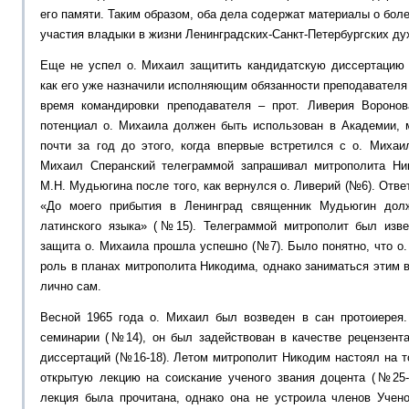
его памяти. Таким образом, оба дела содержат материалы о бол
участия владыки в жизни Ленинградских-Санкт-Петербургских ду
Еще не успел о. Михаил защитить кандидатскую диссертацию 
как его уже назначили исполняющим обязанности преподавателя 
время командировки преподавателя – прот. Ливерия Вороно
потенциал о. Михаила должен быть использован в Академии,
почти за год до этого, когда впервые встретился с о. Михаи
Михаил Сперанский телеграммой запрашивал митрополита Ник
М.Н. Мудьюгина после того, как вернулся о. Ливерий (№6). Отв
«До моего прибытия в Ленинград священник Мудьюгин долж
латинского языка» (№15). Телеграммой митрополит был изве
защита о. Михаила прошла успешно (№7). Было понятно, что о
роль в планах митрополита Никодима, однако заниматься этим
лично сам.
Весной 1965 года о. Михаил был возведен в сан протоиерея
семинарии (№14), он был задействован в качестве рецензента
диссертаций (№16-18). Летом митрополит Никодим настоял на т
открытую лекцию на соискание ученого звания доцента (№25-2
лекция была прочитана, однако она не устроила членов Учено