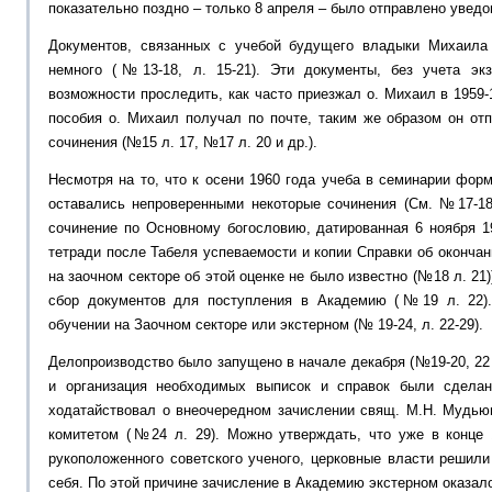
показательно поздно – только 8 апреля – было отправлено увед
Документов, связанных с учебой будущего владыки Михаила 
немного (№13-18, л. 15-21). Эти документы, без учета эк
возможности проследить, как часто приезжал о. Михаил в 1959-
пособия о. Михаил получал по почте, таким же образом он от
сочинения (№15 л. 17, №17 л. 20 и др.).
Несмотря на то, что к осени 1960 года учеба в семинарии фо
оставались непроверенными некоторые сочинения (См. №17-18 
сочинение по Основному богословию, датированная 6 ноября 196
тетради после Табеля успеваемости и копии Справки об окончан
на заочном секторе об этой оценке не было известно (№18 л. 2
сбор документов для поступления в Академию (№19 л. 22)
обучении на Заочном секторе или экстерном (№ 19-24, л. 22-29).
Делопроизводство было запущено в начале декабря (№19-20, 22 
и организация необходимых выписок и справок были сдела
ходатайствовал о внеочередном зачислении свящ. М.Н. Мудь
комитетом (№24 л. 29). Можно утверждать, что уже в конце 
рукоположенного советского ученого, церковные власти решил
себя. По этой причине зачисление в Академию экстерном оказа