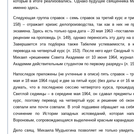
которые в итоге реализовались. Однако будущее священника 
именно здесь.
Следующая группа справок – семь справок за третий курс и три 
158) – отражает кризис делопроизводства, так как в них не 
экзамена. Здесь есть только одна дата – 20 мая 1963 –поставл
рецензии на проповедь (л. 149), однако переносить эту дату на 
Завершается эта подборка также Табелем успеваемости, в к
перевода на четвертый курс (л. 153). После него идет Сводный т
Михаил «решением Совета Академии от 10 июня 1964, журнал
Академии действительным студентом по первому разряду» (л. 15
Напоследок приложены (не учтенные в описи) пять справок – три
мая и 18 мая 1964 года) и две за пятый курс (без даты и от 16 м
думать, что в последнюю сессию четвертого курса, прошедш
Светлой седмицы – в середине мая 1964, он сдавал предметы ка
курс, поэтому перевод на четвертый курс и решение об око
совпали или почти совпали. В этой подшивке обращает на себ
сочинение по Истории западных исповеданий, которая нап
Вороновым, сопровождающаяся выделенной красным карандашом 
Дело свящ. Михаила Мудьюгина позволяет не только увидеть