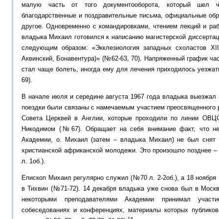
малую часть от того документооборота, который шел ч
благодарственные и поздравительные письма, официальные обр
другое. Одновременно с командировками, чтением лекций и ра
владыка Михаил готовился к написанию магистерской диссерта
следующим образом: «Экклезиология западных схоластов ХII
Аквинский, Бонавентура)» (№62-63, 70). Напряженный график ча
стал чаще болеть, иногда ему для лечения приходилось уезжать
69).
В начале июля и середине августа 1967 года владыка выезжал 
поездки были связаны с намечаемым участием преосвященного 
Совета Церквей в Англии, которые проходили по линии ОВЦС
Никодимом (№67). Обращает на себя внимание факт, что не
Академии, о. Михаил (затем – владыка Михаил) не был снят
христианской африканской молодежи. Это произошло позднее –
л. 1об.).
Епископ Михаил регулярно служил (№70 л. 2-2об.), а 18 ноября
в Тихвин (№71-72). 14 декабря владыка уже снова был в Москв
некоторыми преподавателями Академии принимал участи
собеседованиях и конференциях, материалы которых публико
16