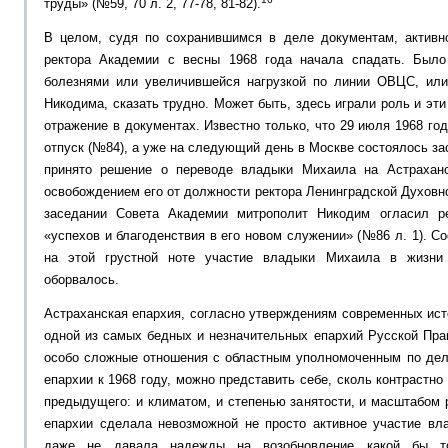
труды» (№59, 70 л. 2, 77-78, 81-82).
В целом, судя по сохранившимся в деле документам, активн
ректора Академии с весны 1968 года начала спадать. Было
болезнями или увеличившейся нагрузкой по линии ОВЦС, или
Никодима, сказать трудно. Может быть, здесь играли роль и эт
отражение в документах. Известно только, что 29 июля 1968 го
отпуск (№84), а уже на следующий день в Москве состоялось за
принято решение о переводе владыки Михаила на Астрахан
освобождением его от должности ректора Ленинградской Духовно
заседании Совета Академии митрополит Никодим огласил 
«успехов и благоденствия в его новом служении» (№86 л. 1). С
на этой грустной ноте участие владыки Михаила в жизни
оборвалось.
Астраханская епархия, согласно утверждениям современных ист
одной из самых бедных и незначительных епархий Русской Пра
особо сложные отношения с областным уполномоченным по дел
епархии к 1968 году, можно представить себе, сколь контрастн
предыдущего: и климатом, и степенью занятости, и масштабом 
епархии сделала невозможной не просто активное участие в
даже не давала надежды на возобновление какой бы т