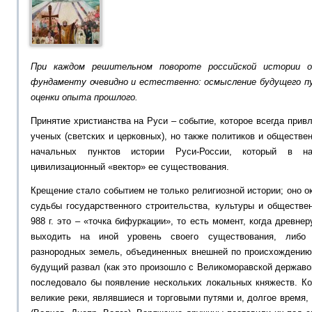
При каждом решительном повороте российской истории о
фундаменту очевидно и естественно: осмысление будущего п
оценки опыта прошлого.
Принятие христианства на Руси – событие, которое всегда прив
ученых (светских и церковных), но также политиков и обществе
начальных пунктов истории Руси-России, который в н
цивилизационный «вектор» ее существования.
Крещение стало событием не только религиозной истории; оно 
судьбы государственного строительства, культуры и обществе
988 г. это – «точка бифуркации», то есть момент, когда древн
выходить на иной уровень своего существования, либо 
разнородных земель, объединенных внешней по происхождению 
будущий развал (как это произошло с Великоморавской державо
последовало бы появление нескольких локальных княжеств. К
великие реки, являвшиеся и торговыми путями и, долгое время