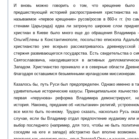
И вновь можно говорить о том, что крещение было пр
предшествующей историей распространения христианства на
называемое «первое крещение» русов/росов в 860-х гг. (по с
стенами Царьграда) едва ли затронуло широкие слои приднеп
христиан в Киеве было много еще до обращения Владимира –
Ольги/Елены в Константинополе, посольство епископа Адальбе
христианство уже всерьез рассматривалось древнерусской 
стержня развивающегося государства. Есть свидетельства о си
Святославовича, находившегося в активных дипломатическ
Западом. Христианство проникало и в северные области Древне
благодаря оставшимся безымянными ирландским миссионерам.
Казалось бы, путь Руси был предопределен. Однако именно в та
удивительные исторические казусы. Принципиальное язычество
первая «перунова» реформа Владимира демонстрируют, на
история. Наконец, предание об «испытании» религий, устроенно
все могло быть по-иному. Трудно сказать, насколько Русь ок
случае, если бы Владимир отдал предпочтение иудаизму или и
выбор последнего (например, для того, чтобы не быть политич
соседям на юге и западе) абстрактно был вполне возможен.
трактуют как «религию юга», опыт Золотой Орды и ханств, насле