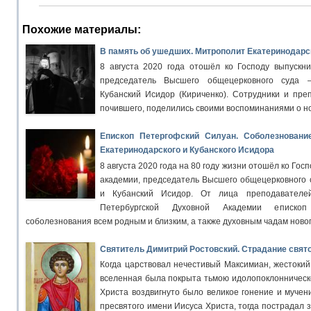
Похожие материалы:
В память об ушедших. Митрополит Екатеринодарск
8 августа 2020 года отошёл ко Господу выпускни
председатель Высшего общецерковного суда 
Кубанский Исидор (Кириченко). Сотрудники и пре
почившего, поделились своими воспоминаниями о н
Епископ Петергофский Силуан. Соболезновани
Екатеринодарского и Кубанского Исидора
8 августа 2020 года на 80 году жизни отошёл ко Гос
академии, председатель Высшего общецерковного 
и Кубанский Исидор. От лица преподавателей
Петербургской Духовной Академии еписко
соболезнования всем родным и близким, а также духовным чадам ново
Святитель Димитрий Ростовский. Страдание свят
Когда царствовал нечестивый Максимиан, жестокий 
вселенная была покрыта тьмою идолопоклонническо
Христа воздвигнуто было великое гонение и мучен
пресвятого имени Иисуса Христа, тогда пострадал 