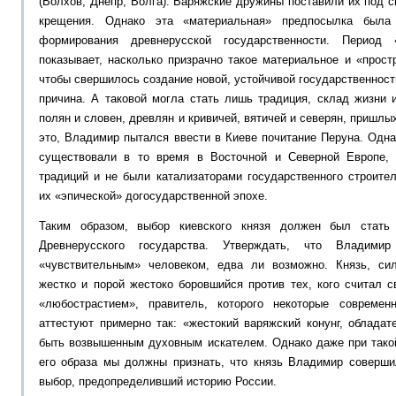
(Волхов, Днепр, Волга). Варяжские дружины поставили их под с
крещения. Однако эта «материальная» предпосылка была
формирования древнерусской государственности. Период 
показывает, насколько призрачно такое материальное и «прост
чтобы свершилось создание новой, устойчивой государственност
причина. А таковой могла стать лишь традиция, склад жизни 
полян и словен, древлян и кривичей, вятичей и северян, пришлы
это, Владимир пытался ввести в Киеве почитание Перуна. Одн
существовали в то время в Восточной и Северной Европе,
традиций и не были катализаторами государственного строите
их «эпической» догосударственной эпохе.
Таким образом, выбор киевского князя должен был стат
Древнерусского государства. Утверждать, что Владим
«чувствительным» человеком, едва ли возможно. Князь, си
жестко и порой жестоко боровшийся против тех, кого считал 
«любострастием», правитель, которого некоторые совреме
аттестуют примерно так: «жестокий варяжский конунг, обладат
быть возвышенным духовным искателем. Однако даже при такой
его образа мы должны признать, что князь Владимир соверш
выбор, предопределивший историю России.