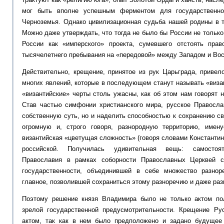
мог быть вполне успешным ферментом для государственно
Черноземья. Однако цивилизационная судьба нашей родины в т
Можно даже утверждать, что тогда не было бы России не только 
России как «имперского» проекта, сумевшего отстоять пра
тысячелетнего пребывания на «передовой» между Западом и Вос
Действительно, крещение, принятое из рук Царьграда, приве
многих явлений, которые в последующем станут называть «виза
«византийские» черты столь ужасны, как об этом нам говорят 
Став частью симфонии христианского мира, русское Правосла
собственную суть, но и наделить способностью к сохранению св
огромную и, строго говоря, разнородную территорию, име
византийская «цветущая сложность» (говоря словами Константин
российской. Получилась удивительная вещь: самостояте
Православия в рамках соборности Православных Церквей с
государственности, объединившей в себе множество разнор
главное, позволившей сохраниться этому разноречию и даже раз
Поэтому решение князя Владимира было не только актом по
зрелой государственной предусмотрительности. Крещение Р
актом, так как в нем было предположено и задано будущее 