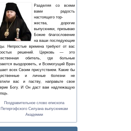
Разделяя со всеми
вами радость
настоящего тор-
жества, дорогие
выпускники, призываю
Божие благословение
на ваши последующие
ды. Непростые времена требуют от вас
простых решений. Церковь — это
жественная обитель, где больные
раются выздороветь, и Всемогущий Врач
шает всех Своим присутствием. Какие бы
щественные и личные болезни не
атили вас и паству, направьте свое
ерие Богу. И Он даст вам надлежащую
ощь.
Поздравительное слово епископа
Петергофского Силуана выпускникам
Академии