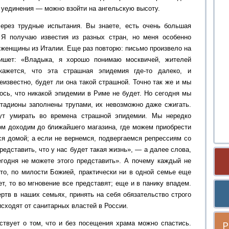
г уединения — можно взойти на ангельскую высоту.
ерез трудные испытания. Вы знаете, есть очень большая
 Я получаю известия из разных стран, но меня особенно
 женщины из Италии. Еще раз повторю: письмо произвело на
ишет: «Владыка, я хорошо понимаю москвичей, жителей
кажется, что эта страшная эпидемия где-то далеко, и
неизвестно, будет ли она такой страшной. Точно так же и мы
ось, что никакой эпидемии в Риме не будет. Но сегодня мы
тадионы заполнены трупами, их невозможно даже сжигать.
ут умирать во времена страшной эпидемии. Мы нередко
ом доходим до ближайшего магазина, где можем приобрести
я домой; а если не вернемся, подвергаемся репрессиям со
редставить, что у нас будет такая жизнь», — а далее слова,
годня не можете этого представить». А почему каждый не
то, по милости Божией, практически ни в одной семье еще
ет, то во мгновение все представят; еще и в панику впадем.
ртв в наших семьях, принять на себя обязательство строго
исходят от санитарных властей в России.
Р
твует о том, что и без посещения храма можно спастись.