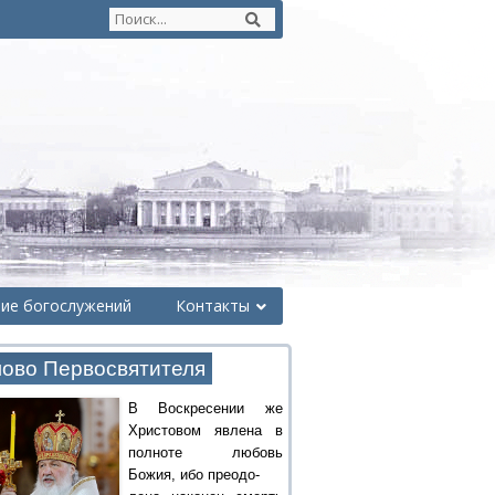
ние богослужений
Контакты
ово Первосвятителя
В Воскресении же
Христовом явлена в
полноте любовь
Божия, ибо преодо-