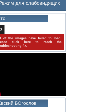
Режим для слабовидящих
то
IG
ll of the images have failed to load.
lease click here to reach the
oubleshooting fix.
вский БОгослов