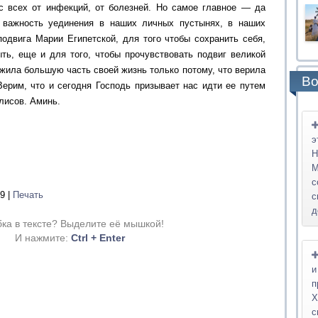
с всех от инфекций, от болезней. Но самое главное — да
 важность уединения в наших личных пустынях, в наших
подвига Марии Египетской, для того чтобы сохранить себя,
ыть, еще и для того, чтобы прочувствовать подвиг великой
жила большую часть своей жизнь только потому, что верила
Во
Верим, что и сегодня Господь призывает нас идти ее путем
лисов. Аминь.
э
Н
М
с
9
|
Печать
с
д
ка в тексте? Выделите её мышкой!
И нажмите:
Ctrl + Enter
и
п
Х
с