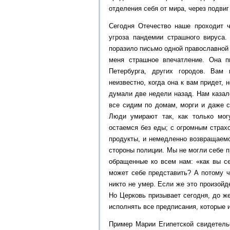
отделения себя от мира, через подви
Сегодня Отечество наше проходит ч
угроза пандемии страшного вируса.
поразило письмо одной православной
меня страшное впечатление. Она п
Петербурга, других городов. Вам 
неизвестно, когда она к вам придет, 
думали две недели назад. Нам казал
все сидим по домам, морги и даже с
Люди умирают так, как только мог
остаемся без еды; с огромным страх
продукты, и немедленно возвращаемс
стороны полиции. Мы не могли себе п
обращенные ко всем нам: «как вы се
может себе представить? А потому ч
никто не умер. Если же это произойд
Но Церковь призывает сегодня, до же
исполнять все предписания, которые 
Пример Марии Египетской свидетельс