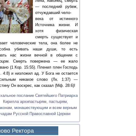
лена, наконец, смерть
— последний рубеж,
отчуждавший чело-
века от истинного
Источника жизни. И
хотя физическая
смерть существует и
вает человеческие тела, она более не
особна убивать наши души, то есть
шать нас жизни вечной в общении с
орцом. Смерть повержена — ее жало
вано (1 Кор. 15:55). Пленил плен Господь
. 4:8) и низложил ад. У Бога не остается
сильным никакое слово (Лк. 1:37) —
стину Он воскрес, как сказал (Мф. 28:6)!
хальное послание Святейшего Патриарха
Кирилла архипастырям, пастырям,
аконам, монашествующим и всем верным
чадам Русской Православной Церкви
ово Ректора