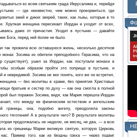
кладываться ко всем святыням града Иерусалима и, перейдя
устыню — где неизвестно, чем можно прокормиться, где
довитых змей и диких зверей, таких, как львы, которые в то
Фо
. Хрупкая женщина пересекает Иордан и уходит от всех,
зываясь даже от причастия. Уходит в пустыню — давайте
J
ме Бога, перед ней более не было.
A
я так прожила всю оставшуюся жизнь, несколько десятков
P
ы монах Зосима из обители преподобного Герасима, что на
tr
ор существует), ушел за Иордан, как поступали монахи в
тобы особым образом пройти это поприще в пустыне, и
 и невредимой. Зосима не мог понять, кого же он встретил,
 женщина — без молитвы в храме, без принятия Христовых
омощи братьев и сестер по духу — как она смогла в полной
торой был поражен Зосима, видя, как Мария перешла Иордан
начает, что между ее физическим естеством и ангельским
й границы, она, подобно ангелу, преодолела законы
много тяготения! А в результате чего? В результате молитвы
оторая продолжалась не неделю, не месяц, не два, — а всю
НЕ
ала из грешницы Марии великую святую, которую Церковь
 нас. Пример того, как из бездны греха — через подвиг