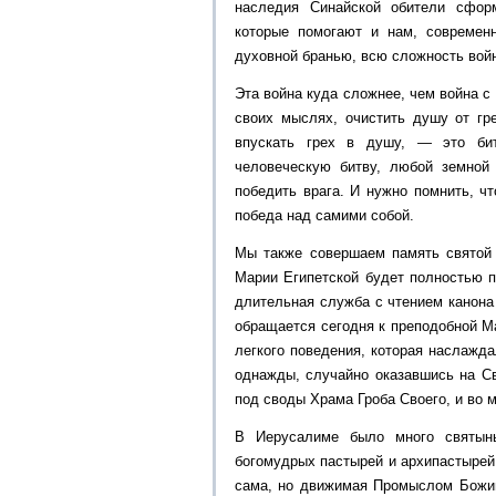
наследия Синайской обители сформ
которые помогают и нам, современ
духовной бранью, всю сложность войн
Эта война куда сложнее, чем война с
своих мыслях, очистить душу от гр
впускать грех в душу, — это би
человеческую битву, любой земной
победить врага. И нужно помнить, ч
победа над самими собой.
Мы также совершаем память святой М
Марии Египетской будет полностью п
длительная служба с чтением канона
обращается сегодня к преподобной М
легкого поведения, которая наслажд
однажды, случайно оказавшись на Св
под своды Храма Гроба Своего, и во 
В Иерусалиме было много святын
богомудрых пастырей и архипастырей
сама, но движимая Промыслом Божии