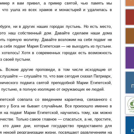
пример я вам привел, а пример святой, чью память мы
, что ушла из всех храмов и монастырей и удалилась в
бурге, ни в других наших городах пустынь. Но есть место,
 это наш собственный дом. Давайте сделаем наши дома
ить горячую молитву. Давайте возложим на себя подвиг не
на себя подвиг Мария Египетская — не выходить из пустыни.
ь хотелось! Хотя в современных городах есть возможность
из своей пустыни.
. Всякие другие проповеди, в том числе исходящие от
слушайте — слушайте то, что вам сегодня сказал Патриарх,
нического подвига святой преподобной Марии Египетской,
 в пустыню, в полную изоляцию от окружающих ее людей.
петской совпала со введением карантина, связанного с
его у Бога не бывает случайным. Все произошло именно в
я на подвиг Марии Египетской, научились тому, как можно
очестве. Только самое главное — спасаться, а не, простите,
, кто даже дни, которые государство предоставило для
ля некоей реорганизации жизни, посвящают развлечениям на