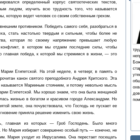
ировался определенный корпус святоотеческих текстов,
ным людям, изучить всю трудность того, что называется
ы, которую ведет человек со своим собственным грехом.
 внешним противником. Победить самого себя, разобраться в
еха, стать настолько твердым и сильным, чтобы более не
тва, которая по своему напряжению превышает любую
 конфликт, в котором мы отдаем последние силы, чтобы
тру
то главная победа, к которой мы стремимся в жизни, — это
не
Бо
ста
арии Египетской. На этой неделе, в четверг, в память о
уте
рочитан канон святого преподобного Андрея Критского. Эта
об
 называется Марииным стоянием, и потому невольно мысль
охв
арии Египетской. Мы хорошо знаем, что она была женщиной
дов
алась жизнью в богатом и красивом городе Александрии. Но
пом
ятой земле, она почувствовала, что Господь не пускает ее
мгновение приняла решение изменить свою жизнь.
ь, главная из которых — Гроб Господень. Было много
. Но Мария избирает совершенно особый путь — конечно, не
м. Мария уходит из Иерусалима. Она перестает посещать