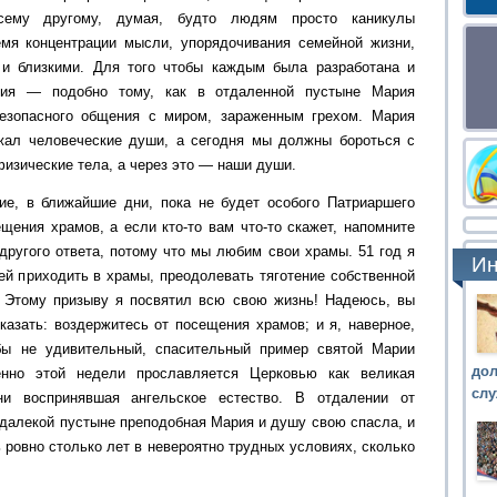
сему другому, думая, будто людям просто каникулы
емя концентрации мысли, упорядочивания семейной жизни,
 и близкими. Для того чтобы каждым была разработана и
ния — подобно тому, как в отдаленной пустыне Мария
езопасного общения с миром, зараженным грехом. Мария
жал человеческие души, а сегодня мы должны бороться с
изические тела, а через это — наши души.
ие, в ближайшие дни, пока не будет особого Патриаршего
щения храмов, а если кто-то вам что-то скажет, напомните
другого ответа, потому что мы любим свои храмы. 51 год я
Ин
й приходить в храмы, преодолевать тяготение собственной
. Этому призыву я посвятил всю свою жизнь! Надеюсь, вы
казать: воздержитесь от посещения храмов; и я, наверное,
 бы не удивительный, спасительный пример святой Марии
до
енно этой недели прославляется Церковью как великая
сл
и воспринявшая ангельское естество. В отдалении от
 далекой пустыне преподобная Мария и душу свою спасла, и
ровно столько лет в невероятно трудных условиях, сколько