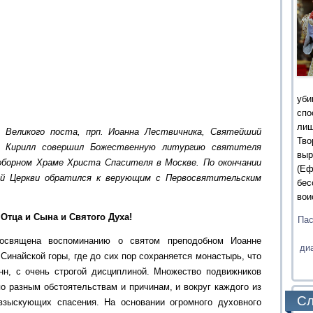
уби
сп
ли
 Великого поста, прп. Иоанна Лествичника, Святейший
Тв
и Кирилл совершил Божественную литургию святителя
выр
оборном Храме Христа Спасителя в Москве. По окончании
(Еф
ой Церкви обратился к верующим с Первосвятительским
бес
вои
Отца и Сына и Святого Духа!
Пас
посвящена воспоминанию о святом преподобном Иоанне
ди
Синайской горы, где до сих пор сохраняется монастырь, что
нн, с очень строгой дисциплиной. Множество подвижников
о разным обстоятельствам и причинам, и вокруг каждого из
Сл
взыскующих спасения. На основании огромного духовного