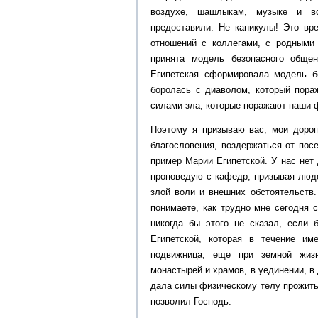
воздухе, шашлыкам, музыке и в
предоставили. Не каникулы! Это вр
отношений с коллегами, с родными
принята модель безопасного обще
Египетская сформировала модель б
боролась с диаволом, который пора
силами зла, которые поражают наши ф
Поэтому я призываю вас, мои дорог
благословения, воздержаться от посе
пример Марии Египетской. У нас нет 
проповедую с кафедр, призывая люде
злой воли и внешних обстоятельств
понимаете, как трудно мне сегодня с
никогда бы этого не сказал, если
Египетской, которая в течение им
подвижница, еще при земной жизн
монастырей и храмов, в уединении, в
дала силы физическому телу прожить 
позволил Господь.