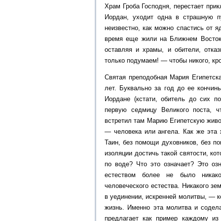
Храм Гроба Господня, перестает при
Иордан, уходит одна в страшную п
неизвестно, как можно спастись от я
время еще жили на Ближнем Востоке
оставляя и храмы, и обители, отка
только подумаем! — чтобы никого, кро
Святая преподобная Мария Египетска
лет. Буквально за год до ее кончин
Иордане (кстати, обитель до сих п
первую седмицу Великого поста, ч
встретил там Марию Египетскую живой
— человека или ангела. Как же эта
Таин, без помощи духовников, без п
изоляции достичь такой святости, ко
по воде? Что это означает? Это оз
естеством более не было никако
человеческого естества. Никакого зе
в уединении, искренней молитвы, — к
жизнь. Именно эта молитва и содел
предлагает как пример каждому из