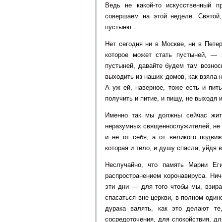
Ведь не какой-то искусственный 
совершаем на этой неделе. Святой
пустыню.
Нет сегодня ни в Москве, ни в Петер
которое может стать пустыней, —
пустыней, давайте будем там вознос
выходить из наших домов, как взяла 
А уж ей, наверное, тоже есть и пит
получить и питие, и пищу, не выходя 
Именно так мы должны сейчас жить
неразумных священнослужителей, не 
и не от себя, а от великого подвиж
которая и тело, и душу спасла, уйдя
Неслучайно, что память Марии Еги
распространением коронавируса. Нич
эти дни — для того чтобы мы, взира
спасаться вне церкви, в полном один
дурака валять, как это делают те
сосредоточения, для спокойствия, д