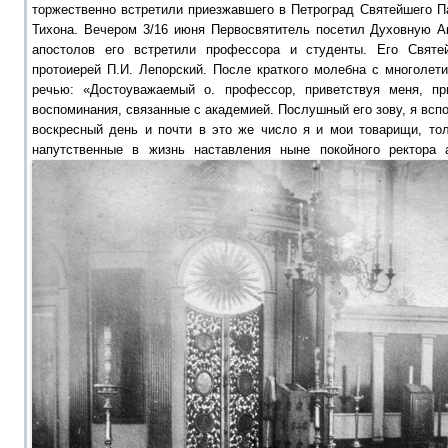
торжественно встретили приезжавшего в Петроград Святейшего П
Тихона. Вечером 3/16 июня Первосвятитель посетил Духовную А
апостолов его встретили профессора и студенты. Его Святе
протоиерей П.И. Лепорский. После краткого молебна с многолет
речью: «Достоуважаемый о. профессор, приветствуя меня, п
воспоминания, связанные с академией. Послушный его зову, я вспо
воскресный день и почти в это же число я и мои товарищи, тол
напутственные в жизнь наставления ныне покойного ректора 