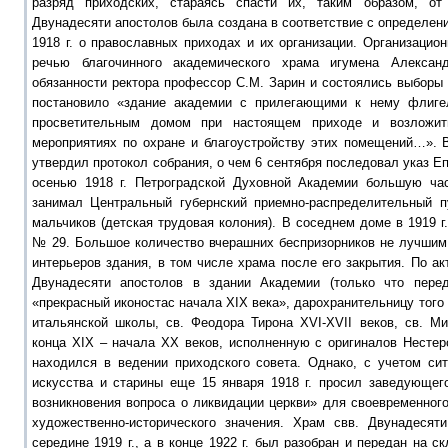
разряд приходских, стараясь спасти их, таким образом, от
Двунадесяти апостолов была создана в соответствие с определен
1918 г. о православных приходах и их организации. Организацио
речью благочинного академического храма игумена Алексан
обязанности ректора профессор С.М. Зарин и состоялись выборы 
постановило «здание академии с прилегающими к нему флиге
просветительным домом при настоящем приходе и возложит
мероприятиях по охране и благоустройству этих помещений…». 
утвердил протокол собрания, о чем 6 сентября последовал указ Е
осенью 1918 г. Петроградской Духовной Академии большую час
занимал Центральный губернский приемно-распределительный п
мальчиков (детская трудовая колония). В соседнем доме в 1919 г
№ 29. Большое количество вчерашних беспризорников не лучшим 
интерьеров здания, в том числе храма после его закрытия. По акт
Двунадесяти апостолов в здании Академии (только что пере
«прекрасный иконостас начала XIX века», дарохранительницу того
итальянской школы, св. Феодора Тирона XVI-XVII веков, св. Ми
конца XIX – начала XX веков, исполненную с оригиналов Нестер
находился в ведении приходского совета. Однако, с учетом сит
искусства и старины еще 15 января 1918 г. просил заведующег
возникновения вопроса о ликвидации церкви» для своевременног
художественно-исторического значения. Храм свв. Двунадесят
середине 1919 г., а в конце 1922 г. был разобран и передан на с