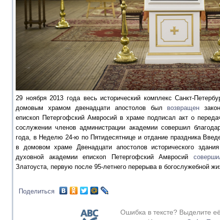
29 ноября 2013 года весь исторический комплекс Санкт-Петербу
домовым храмом двенадцати апостолов был
возвращен
закон
епископ Петергофский Амвросий в храме подписал акт о передач
сослужении членов администрации академии совершил благодар
года, в Неделю 24-ю по Пятидесятнице и отдание праздника Введ
в домовом храме Двенадцати апостолов исторического здания 
духовной академии епископ Петергофский Амвросий
соверш
Златоуста, первую после 95-летнего перерыва в богослужебной жи
Поделиться
Ошибка в тексте? Выделите е