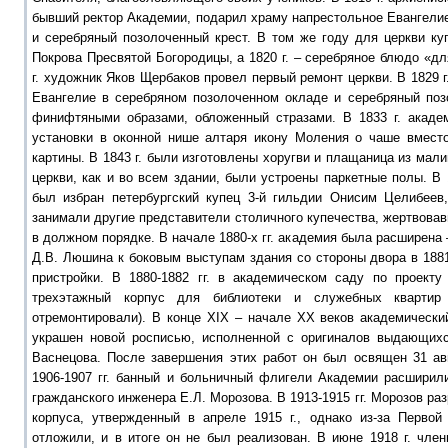
бывший ректор Академии, подарил храму напрестольное Евангели
и серебряный позолоченный крест. В том же году для церкви ку
Покрова Пресвятой Богородицы, а 1820 г. – серебряное блюдо «дл
г. художник Яков Щербаков провел первый ремонт церкви. В 1829 
Евангелие в серебряном позолоченном окладе и серебряный поз
финифтяными образами, обложенный стразами. В 1833 г. акад
установки в оконной нише алтаря икону Моления о чаше вмест
картины. В 1843 г. были изготовлены хоругви и плащаница из мал
церкви, как и во всем здании, были устроены паркетные полы. В 
был избран петербургский купец 3-й гильдии Онисим Целибеев
занимали другие представители столичного купечества, жертвова
в должном порядке. В начале 1880-х гг. академия была расширена
Д.В. Люшина к боковым выступам здания со стороны двора в 188
пристройки. В 1880-1882 гг. в академическом саду по проект
трехэтажный корпус для библиотеки и служебных квартир 
отремонтировали). В конце XIX – начале XX веков академически
украшен новой росписью, исполненной с оригиналов выдающихс
Васнецова. После завершения этих работ он был освящен 31 ав
1906-1907 гг. банный и больничный флигели Академии расширили
гражданского инженера Е.Л. Морозова. В 1913-1915 гг. Морозов ра
корпуса, утвержденный в апреле 1915 г., однако из-за Перво
отложили, и в итоге он не был реализован. В июне 1918 г. чле