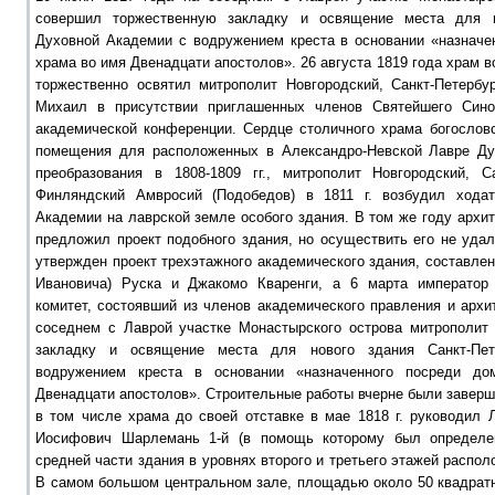
совершил торжественную закладку и освящение места для но
Духовной Академии с водружением креста в основании «назначе
храма во имя Двенадцати апостолов». 26 августа 1819 года храм 
торжественно освятил митрополит Новгородский, Санкт-Петербу
Михаил в присутствии приглашенных членов Святейшего Син
академической конференции. Сердце столичного храма богословс
помещения для расположенных в Александро-Невской Лавре Дух
преобразования в 1808-1809 гг., митрополит Новгородский, С
Финляндский Амвросий (Подобедов) в 1811 г. возбудил хода
Академии на лаврской земле особого здания. В том же году архи
предложил проект подобного здания, но осуществить его не удал
утвержден проект трехэтажного академического здания, составле
Ивановича) Руска и Джакомо Кваренги, а 6 марта император
комитет, состоявший из членов академического правления и архит
соседнем с Лаврой участке Монастырского острова митрополит
закладку и освящение места для нового здания Санкт-Пет
водружением креста в основании «назначенного посреди д
Двенадцати апостолов». Строительные работы вчерне были заверше
в том числе храма до своей отставке в мае 1818 г. руководил 
Иосифович Шарлемань 1-й (в помощь которому был определен
средней части здания в уровнях второго и третьего этажей распо
В самом большом центральном зале, площадью около 50 квадратн