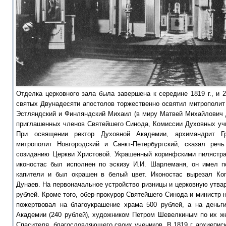
Отделка церковного зала была завершена к середине 1819 г., и 2
святых Двунадесяти апостолов торжественно освятил митрополит 
Эстляндский и Финляндский Михаил (в миру Матвей Михайлович Д
приглашенных членов Святейшего Синода, Комиссии Духовных уч
При освящении ректор Духовной Академии, архимандрит Гри
митрополит Новгородский и Санкт-Петербургский, сказал реч
созиданию Церкви Христовой. Украшенный коринфскими пилястр
иконостас был исполнен по эскизу И.И. Шарлеманя, он имел 
капители и был окрашен в белый цвет. Иконостас вырезал Коп
Дунаев. На первоначальное устройство ризницы и церковную утвар
рублей. Кроме того, обер-прокурор Святейшего Синода и министр 
пожертвовал на благоукрашение храма 500 рублей, а на деньги
Академии (240 рублей), художником Петром Шевелкиным по их ж
Спасителя, благословляющего своих учеников. В 1819 г. архиеписк