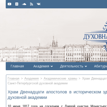
Главная
Академия
Деятельность
Абитур
Главная
>
Академия
>
Академические храмы
> Храм Двенадцати
Санкт-Петербургской духовной академии
Храм Двенадцати апостолов в историческом зд
духовной академии
10 июня 1817 года на соседнем с Лаврой участке Монастырс