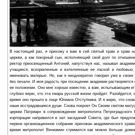
В настоящий раз, я прихожу к вам в сей святый храм и храм на
церкви, а как покорный сын, исполняющий свой долг по отношен
ректор преосвященный Антоний, напутствуя нас, называл академи
учащиеся, вскормленные и взлелеянные ее лаской и любовью,
именовать матерью. Но, как я неоднократно говорил уже в своих 
без печали. И моя радость при посещении академии растворяется
ее положении. Оно мне хорошо известно, а вам, испытывающим его
глубоко верю, что эта хмара русской жизни пройдет. Разойдется, 
время оно прошло в лице Юлиана От​ступника. И я верю, что снов
наши исстрадав​шиеся души. Снова покроет Он Своим светом мату
церкви Патриарх в сопровождении митрополита Петроградского
корпорации направился в зал заседаний Совета, где был предлож
первое организационное собрание прихожан академического храма
время митрополит Вениамин стремился как можно больше домов