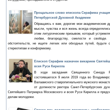
Прощальное слово епископа Серафима учащим
Петербургской Духовной Академии
Обращаясь к вам, дорогие мои академические д
мысли, чувства и вся жизнь всегда определялис
этим литургическим призывом, который устремляе
любви, благородству, смелости и свободе.
обстоятельств, не ищите легких или обходных путей, будьте 
стереотипам и конформизму.
Епископ Серафим назначен викарием Святейш
всея Руси Кирилла
В ходе заседания Священного Синода Ру
состоявшегося 9 июля 2019 года во Владимирс
Валаамского ставропигиального мужского монас
от должности ректора Санкт-Петербургских ду
Святейшего Патриарха Московского и всея Руси Кирилла и предс
делам молодежи.
Списки лиц, подавших документы, необходимы