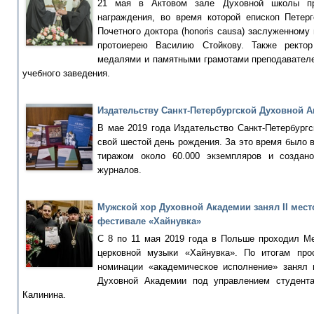
21 мая в Актовом зале Духовной школы пр
награждения, во время которой епископ Пете
Почетного доктора (honoris causa) заслуженному
протоиерею Василию Стойкову. Также ректо
медалями и памятными грамотами преподавателе
учебного заведения.
Издательству Санкт-Петербургской Духовной А
В мае 2019 года Издательство Санкт-Петербург
свой шестой день рождения. За это время было
тиражом около 60.000 экземпляров и создан
журналов.
Мужской хор Духовной Академии занял II мес
фестивале «Хайнувка»
С 8 по 11 мая 2019 года в Польше проходил М
церковной музыки «Хайнувка». По итогам про
номинации «академическое исполнение» занял 
Духовной Академии под управлением студент
Калинина.