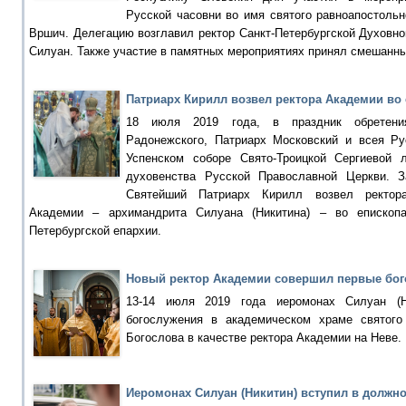
Русской часовни во имя святого равноапостоль
Вршич. Делегацию возглавил ректор Санкт-Петербургской Духовн
Силуан. Также участие в памятных мероприятиях принял смешанны
Патриарх Кирилл возвел ректора Академии во
18 июля 2019 года, в праздник обретени
Радонежского, Патриарх Московский и всея Р
Успенском соборе Свято-Троицкой Сергиевой
духовенства Русской Православной Церкви. 
Святейший Патриарх Кирилл возвел ректора
Академии – архимандрита Силуана (Никитина) – во епископа
Петербургской епархии.
Новый ректор Академии совершил первые бо
13-14 июля 2019 года иеромонах Силуан (Н
богослужения в академическом храме святого
Богослова в качестве ректора Академии на Неве.
Иеромонах Силуан (Никитин) вступил в должн