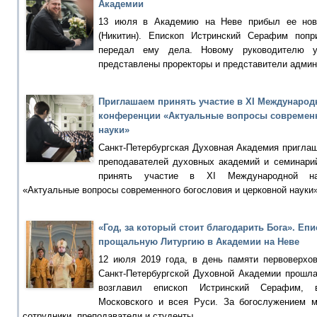
Академии
13 июля в Академию на Неве прибыл ее нов
(Никитин). Епископ Истринский Серафим попр
передал ему дела. Новому руководителю у
представлены проректоры и представители админ
Приглашаем принять участие в ХI Международ
конференции «Актуальные вопросы современн
науки»
Санкт-Петербургская Духовная Академия приглаш
преподавателей духовных академий и семинарий
принять участие в ХI Международной нау
«Актуальные вопросы современного богословия и церковной науки»
«Год, за который стоит благодарить Бога». Е
прощальную Литургию в Академии на Неве
12 июля 2019 года, в день памяти первоверхо
Санкт-Петербургской Духовной Академии прошла
возглавил епископ Истринский Серафим, 
Московского и всея Руси. За богослужением 
сотрудники, преподаватели и студенты.