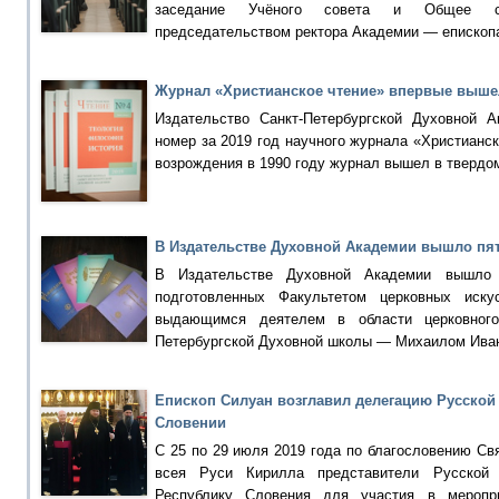
заседание Учёного совета и Общее со
председательством ректора Академии — епископ
Журнал «Христианское чтение» впервые выше
Издательство Санкт-Петербургской Духовной А
номер за 2019 год научного журнала «Христианск
возрождения в 1990 году журнал вышел в твердо
В Издательстве Духовной Академии вышло пя
В Издательстве Духовной Академии вышло 
подготовленных Факультетом церковных иску
выдающимся деятелем в области церковного
Петербургской Духовной школы — Михаилом Ива
Епископ Силуан возглавил делегацию Русской
Словении
С 25 по 29 июля 2019 года по благословению Св
всея Руси Кирилла представители Русской 
Республику Словения для участия в меропр