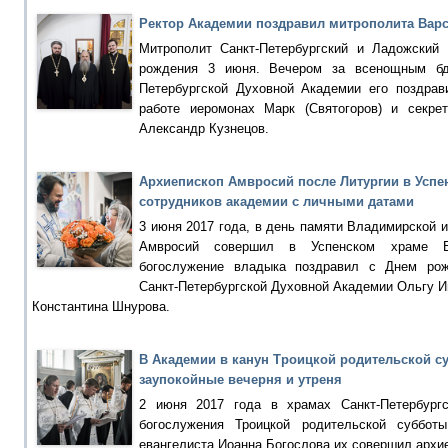
Ректор Академии поздравил митрополита Вар
Митрополит Санкт-Петербургский и Ладожский
рождения 3 июня. Вечером за всенощным бд
Петербургской Духовной Академии его поздрав
работе иеромонах Марк (Святогоров) и секре
Александр Кузнецов.
Архиепископ Амвросий после Литургии в Успе
сотрудников академии с личными датами
3 июня 2017 года, в день памяти Владимирской 
Амвросий совершил в Успенском храме Б
богослужение владыка поздравил с Днем ро
Санкт-Петербургской Духовной Академии Ольгу 
Константина Шнурова.
В Академии в канун Троицкой родительской 
заупокойные вечерня и утреня
2 июня 2017 года в храмах Санкт-Петербург
богослужения Троицкой родительской суббот
евангелиста Иоанна Богослова их совершил архи