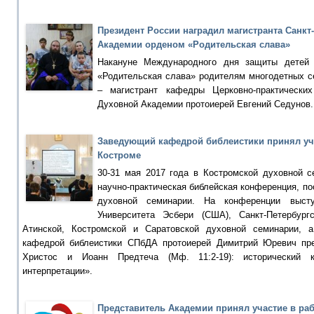
Президент России наградил магистранта Санкт
Академии орденом «Родительская слава»
Накануне Международного дня защиты детей
«Родительская слава» родителям многодетных с
– магистрант кафедры Церковно-практических
Духовной Академии протоиерей Евгений Седунов.
Заведующий кафедрой библеистики принял уч
Костроме
30-31 мая 2017 года в Костромской духовной 
научно-практическая библейская конференция, п
духовной семинарии. На конференции выс
Университета Эcбери (США), Санкт-Петербур
Атинской, Костромской и Саратовской духовной семинарии, 
кафедрой библеистики СПбДА протоиерей Димитрий Юревич пр
Христос и Иоанн Предтеча (Мф. 11:2-19): исторический к
интерпретации».
Представитель Академии принял участие в ра