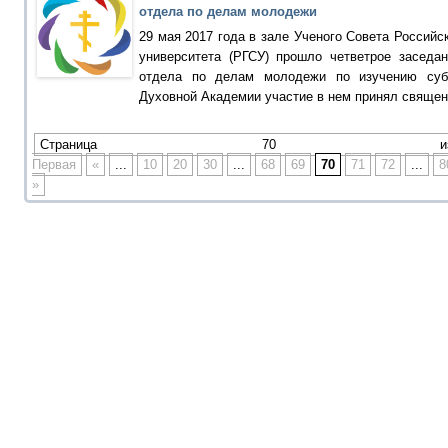
отдела по делам молодежи
29 мая 2017 года в зале Ученого Совета Российс
университета (РГСУ) прошло четветрое заседа
отдела по делам молодежи по изучению субк
Духовной Академии участие в нем принял священ
Страница 70 
Первая
«
...
10
20
30
...
68
69
70
71
72
...
8
»