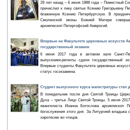
29 лет назад – 6 июня 1988 года – Поместный С
причислил к лику святых Ксению Григорьевну Пет
блаженную Ксению Петербургскую. В праздни
Смоленской иконы Божией Матери соверш
архиепископ Петергофский Амвросий.
Впервые на Факультете церковных искусств 
государственный экзамен
6 июня 2017 года в актовом зале Санкт-Пе
выпускники-регенты сдали государственный э
Впервые студенты Факультета церковных искусс
статус госэкзамена.
Студент выпускного курса магистратуры стал 
В понедельник после дня Святой Троицы Церко
Духа – третье Лицо Святой Троицы. 5 июня 2017
евангелиста Иоанна Богослова архиепископ 
богослужения этого дня. За Литургией владыка
хиротесию во чтецов.