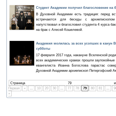
Студент Академии получил благословение на 
В Духовной Академии есть традиция: перед в
встречаются для беседы с архиепископом
напутствовал и благословил студента 4 курса ба
на брак с Алесей Кошелевой.
Академия молилась за всех усопших в канун 
субботы
17 февраля 2017 года, накануне Вселенской роди
всех академических храмах прошли заупокойные 
евангелиста Иоанна Богослова парастас совер
Духовной Академии архиепископ Петергофский А
Страница 79 
Первая
«
...
10
20
30
...
77
78
79
80
81
...
9
»