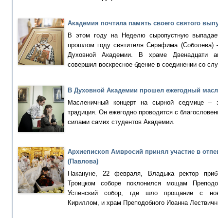
Академия почтила память своего святого вып
В этом году на Неделю сыропустную выпадае
прошлом году святителя Серафима (Соболева) –
Духовной Академии. В храме Двенадцати ап
совершил воскресное бдение в соединении со сл
В Духовной Академии прошел ежегодный мас
Масленичный концерт на сырной седмице – э
традиция. Он ежегодно проводится с благословен
силами самих студентов Академии.
Архиепископ Амвросий принял участие в отпе
(Павлова)
Накануне, 22 февраля, Владыка ректор приб
Троицком соборе поклонился мощам Преподо
Успенский собор, где шло прощание с нов
Кириллом, и храм Преподобного Иоанна Лествичн