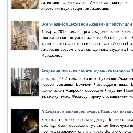
Академии архиепископ Амвросий совершил
хиротонии двух студентов Академии.
Все учащиеся Духовной Академии приступили 
4 марта 2017 года в трех академических храм
Божественная литургия, за которой освящаются
храме святого апостола и евангелиста Иоанна Бо
Амвросий возвел в сан священника студента I к
Муравьева.
Академия почтила память мученика Феодора 
3 марта 2017 года в храмах Духовной Академ
первой седмицы Великой Четыредесятницы. 
архиепископ Амвросий совершил Литургию Пре
великомученику Феодору Тирону с освящением ко
В Академии закончили чтение Великого покая
2 марта, в четверг первой седмицы Великого пос
столицы были совершены уставные богослужени
прочитали заключительную часть Великого покая