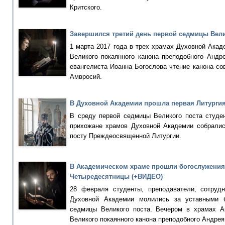
Критского.
Завершился третий день первой седмицы Вели
1 марта 2017 года в трех храмах Духовной Акад
Великого покаянного канона преподобного Андр
евангелиста Иоанна Богослова чтение канона с
Амвросий.
В Духовной Академии прошла первая Литург
В среду первой седмицы Великого поста студен
прихожане храмов Духовной Академии собралис
посту Преждеосвященной Литургии.
В Академическом храме прошли богослужения
Четыредесятницы (+ВИДЕО)
28 февраля студенты, преподаватели, сотрудн
Духовной Академии молились за уставными б
седмицы Великого поста. Вечером в храмах А
Великого покаянного канона преподобного Андрея