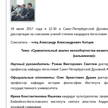
19 июня 2017 года в 12:30 в Санкт-Петербургской Духовн
диссертации на соискание ученой степени кандидата богословия
Соискатель –
чтец Александр Александрович Копцев
Тема:
«Сравнительный анализ иконоборчества визант
(кальвинизм)»
Научный руководитель:
Роман Викторович Светлов
доктор
профессор кафедры богословия Санкт-Петербургской Духовной 
Официальные оппоненты:
Олег Эрнестович Душин
доктор
профессор кафедры истории философии Института фило
государственного университета
Ирина Константиновна Языкова
кандидат культурологии, проре
Библейско-богословского института святого апостола Андр
духовной семинарии