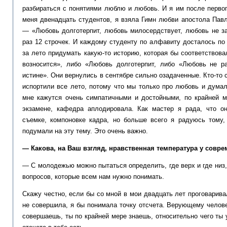
разбираться с понятиями люблю и любовь. И я им после первог
меня двенадцать студентов, я взяла Гимн любви апостола Пав
— «Любовь долготерпит, любовь милосердствует, любовь не за
раз 12 строчек. И каждому студенту по алфавиту досталось по
за лето придумать какую-то историю, которая бы соответствова
возносится», либо «Любовь долготерпит, либо «Любовь не р
истине». Они вернулись в сентябре сильно озадаченные. Кто-то 
испортили все лето, потому что мы только про любовь и дума
мне кажутся очень симпатичными и достойными, по крайней м
экзамене, кафедра аплодировала. Как мастер я рада, что о
съемке, компоновке кадра, но больше всего я радуюсь тому,
подумали на эту тему. Это очень важно.
— Какова, на Ваш взгляд, нравственная температура у совр
— С молодежью можно пытаться определить, где верх и где низ,
вопросов, которые всем нам нужно понимать.
Скажу честно, если бы со мной в мои двадцать лет проговарива
не совершила, я бы понимала точку отсчета. Верующему человек
совершаешь, ты по крайней мере знаешь, относительно чего ты 