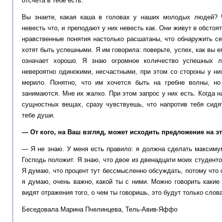
отсчета в тебе есть.
Вы знаете, какая каша в головах у наших молодых людей? 
невесть что, и преподают у них невесть как. Они живут в обстоя
нравственные понятия настолько расшатаны, что обнаружить с
хотят быть успешными. Я им говорила: поверьте, успех, как вы 
означает хорошо. Я знаю огромное количество успешных л
невероятно одинокими, несчастными, при этом со стороны у ни
мерило. Понятно, что им хочется быть на гребне волны, н
занимаются. Мне их жалко. При этом запрос у них есть. Когда 
сущностных вещах, сразу чувствуешь, что напротив тебя сид
тебе души.
— От кого, на Ваш взгляд, может исходить предложение на э
— Я не знаю. У меня есть правило: я должна сделать максимум 
Господь положит. Я знаю, что двое из двенадцати моих студенто
Я думаю, что процент тут бессмысленно обсуждать, потому что 
я думаю, очень важно, какой ты с ними. Можно говорить какие 
видят отражения того, о чем ты говоришь, это будут только слова
Беседовала Марина Пчелинцева, Тель-Авив-Яффо