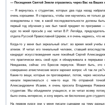
— Посещения Святой Земли отразились через Вас на Ваших 
— Я вернулась к студентам, которых два года назад набрала
очень хорошими. Я старалась, чтобы они научились не только д
осведомлены о том, в какой последовательности должны быт
первый год обучения у них был такой предмет по программе —
курс по моей просьбе у нас читал В.Р. Легойда, председател
отдела Русской Православной Церкви, и я очень надеюсь, что не
Когда-то у меня был зеркальный опыт: во время моей учебы
атеизм. И читал его гениальный человек, ставший впоследств
кандидат искусствоведения ныне покойный Сергей Александров
что практически весь свой курс я обнаруживала в перерывах
Нежданова, сейчас это Брюсов переулок. Может быть, это 
совершенно атеистические мозги заронил вопрос «А так ли уж
Какие-то вещи, которые он проговаривал, потом, через несколь
начали перекликаться с чем-то еще. Но отправной точк
Александровиче Исаеве, я очень просила Владимира Романо
студентам. Мы объединили учащихся, и он читал всему поток
было очень интересно, и хочу верить не бесполезно для студенто
На первом курсе они у меня писали сценарии на тему разных