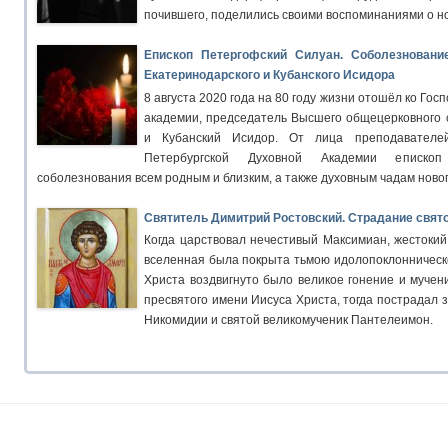
почившего, поделились своими воспоминаниями о н
Епископ Петергофский Силуан. Соболезновани
Екатеринодарского и Кубанского Исидора
8 августа 2020 года на 80 году жизни отошёл ко Гос
академии, председатель Высшего общецерковного 
и Кубанский Исидор. От лица преподавателей
Петербургской Духовной Академии еписко
соболезнования всем родным и близким, а также духовным чадам ново
Святитель Димитрий Ростовский. Страдание свят
Когда царствовал нечестивый Максимиан, жестокий 
вселенная была покрыта тьмою идолопоклонническо
Христа воздвигнуто было великое гонение и мучен
пресвятого имени Иисуса Христа, тогда пострадал 
Никомидии и святой великомученик Пантелеимон.