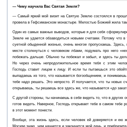
— Чему научила Вас Святая Земля?
— Самый яркий мой визит на Святую Землю состоялся в прошло
провела в Гефсиманском монастыре. Милостью Божией жила там
Один из самых важных выводов, которые я для себя сформулир
Земле не удается обзаводиться новыми счетами. Потому что в
суетной обыденной жизнью, очень многое пропускаешь. Здесь,
месте столкнуться с человеком лбами, подумать про него «не
побежать дальше. Обычно ты побежал и забыл, и здесь ты дел
Но через очень непродолжительное время тебя с этим челов
Господь ставит лицом к лицу. И если ты пытаешься это обойт
выпадаешь из того, что называется богообщением, и понимаешь
тебе надо решать. Это непросто. И получается, что ты новых с
открываешь, ты решаешь все здесь же, что называется «до закат
С другой стороны, ты начинаешь в себе видеть то, что в других 
готов видеть. Наверное, Господь открывает тебе в самом тебе 
в этот момент понести.
Вообще, эта жизнь здесь, если человек ей доверяется и ею ж
Москве знаю, чем начнется и закончится мой день, и приблизит