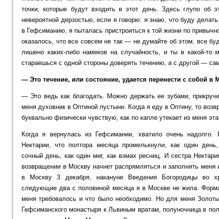
точки, которые будут входить в этот день. Здесь глупо об 
невероятной дерзостью, если я говорю: я знаю, что буду делать
в Гефсиманию, я пыталась пристроиться к той жизни по привычн
оказалось, что все совсем не так — не думайте об этом, все бу
лишено каких-либо намеков на случайность, и ты в какой-то 
стараешься с одной стороны доверять течению, а с другой — са
— Это течение, или состояние, удается перенести с собой в
— Это ведь как благодать. Можно держать ее зубами, прикруч
меня духовник в Оптиной пустыни. Когда я еду в Оптину, то воз
буквально физически чувствую, как по капле утекает из меня эт
Когда я вернулась из Гефсимании, хватило очень надолго. 
Нектарии, что полтора месяца промелькнули, как один день
сочный день, как один миг, как взмах ресниц. И сестра Нектари
возвращении в Москву начнет распрямляться и заполнять меня и
в Москву 3 декабря, накануне Введения Богородицы во хр
следующие два с половиной месяца я в Москве не жила. Форма
меня требовалось и что было необходимо. Но для меня Золоты
Гефсиманского монастыря к Львиным вратам, полуночница в пол