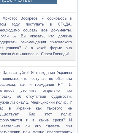
Христос Воскресе! Я собираюсь в
том году поступать в СПбДА.
еобходимо собрать все документы.
огли бы Вы указать, что должна
одержать рекомендация приходского
вященника? И в какой форме она
олжна быть написана. Спаси Господи!
Здравствуйте! Я гражданин Украины
 понимаю, что поступаю по обычным
равилам, как и гражданин РФ. 1.
отелось уточнить отдельно про
правку об отсутствии судимости.
ужна ли она? 2. Медицинский полис. У
ас в Украине как такового не
существует. Как этот полис
формляется и в какие сроки? И
бязательно ли его сдавать при
оступлении или можно предоставить