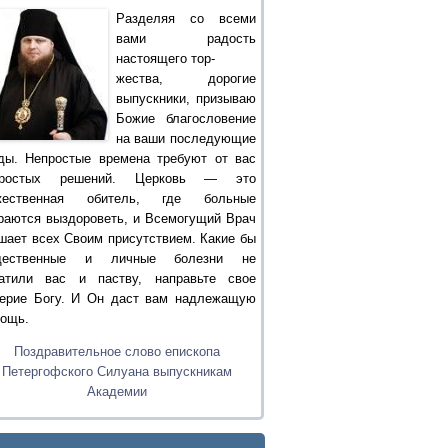
Разделяя со всеми
вами радость
настоящего тор-
жества, дорогие
выпускники, призываю
Божие благословение
на ваши последующие
ды. Непростые времена требуют от вас
простых решений. Церковь — это
жественная обитель, где больные
раются выздороветь, и Всемогущий Врач
шает всех Своим присутствием. Какие бы
щественные и личные болезни не
атили вас и паству, направьте свое
ерие Богу. И Он даст вам надлежащую
ощь.
Поздравительное слово епископа
Петергофского Силуана выпускникам
Академии