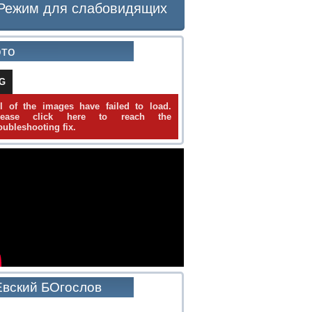
Режим для слабовидящих
то
IG
ll of the images have failed to load.
lease click here to reach the
oubleshooting fix.
вский БОгослов