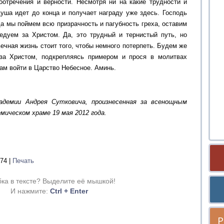
отречения и верности. Несмотря ни на какие трудности и
ша идет до конца и получает награду уже здесь. Господь
гда мы поймем всю призрачность и пагубность греха, оставим
едуем за Христом. Да, это трудный и тернистый путь, но
ечная жизнь стоит того, чтобы немного потерпеть. Будем же
 за Христом, подкрепляясь примером и прося в молитвах
ам войти в Царство Небесное. Аминь.
адемии Андрея Сутковича, произнесенная за всенощным
мическом храме 19 мая 2012 года.
74
|
Печать
ка в тексте? Выделите её мышкой!
И нажмите:
Ctrl + Enter
Р