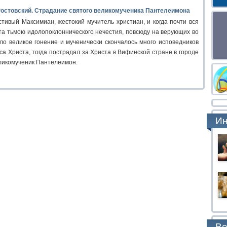
остовский. Страдание святого великомученика Пантелеимона
стивый Максимиан, жестокий мучитель христиан, и когда почти вся
а тьмою идолопоклоннического нечестия, повсюду на верующих во
ло великое гонение и мученически скончалось много исповедников
са Христа, тогда пострадал за Христа в Вифинской стране в городе
ликомученик Пантелеимон.
Ин
Во