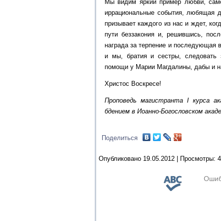
Мы видим яркий пример любви, само
иррациональные события, любящая ду
призывает каждого из нас и ждет, ко
пути беззакония и, решившись, посл
награда за терпение и последующая в
и мы, братия и сестры, следовать
помощи у Марии Магдалины, дабы и н
Христос Воскресе!
Проповедь магистранта I курса ак
бдением в Иоанно-Богословском акаде
Поделиться
Опубликовано 19.05.2012 |
Просмотры:
4
Ошиб