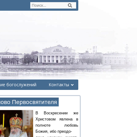
ние богослужений
Контакты
ово Первосвятителя
В Воскресении же
Христовом явлена в
полноте любовь
Божия, ибо преодо-