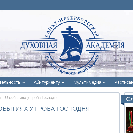
тельность
Абитуриенту
Мультимедиа
Расписа
ч. О событиях у Гроба Господня
Сл
СОБЫТИЯХ У ГРОБА ГОСПОДНЯ