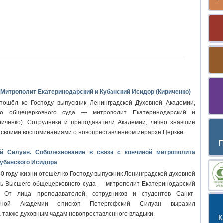
 Митрополит Екатеринодарский и Кубанский Исидор (Кириченко)
отошёл ко Господу выпускник Ленинградской Духовной Академии,
го общецерковного суда — митрополит Екатеринодарский и
риченко). Сотрудники и преподаватели Академии, лично знавшие
 своими воспоминаниями о новопреставленном иерархе Церкви.
й Силуан. Соболезнование в связи с кончиной митрополита
Кубанского Исидора
 80 году жизни отошёл ко Господу выпускник Ленинградской духовной
ль Высшего общецерковного суда — митрополит Екатеринодарский
 От лица преподавателей, сотрудников и студентов Санкт-
овной Академии епископ Петергофский Силуан выразил
а также духовным чадам новопреставленного владыки.