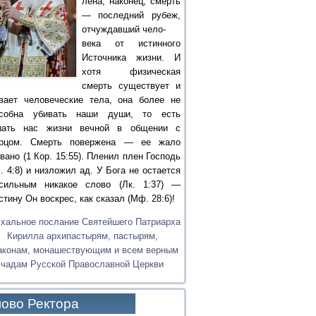
лена, наконец, смерть
— последний рубеж,
отчуждавший чело-
века от истинного
Источника жизни. И
хотя физическая
смерть существует и
вает человеческие тела, она более не
особна убивать наши души, то есть
шать нас жизни вечной в общении с
орцом. Смерть повержена — ее жало
вано (1 Кор. 15:55). Пленил плен Господь
. 4:8) и низложил ад. У Бога не остается
сильным никакое слово (Лк. 1:37) —
стину Он воскрес, как сказал (Мф. 28:6)!
хальное послание Святейшего Патриарха
Кирилла архипастырям, пастырям,
аконам, монашествующим и всем верным
чадам Русской Православной Церкви
ово Ректора