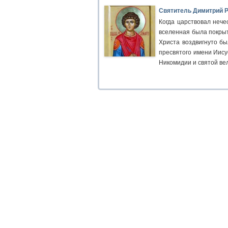
Святитель Димитрий Р
Когда царствовал нече
вселенная была покрыт
Христа воздвигнуто бы
пресвятого имени Иису
Никомидии и святой ве