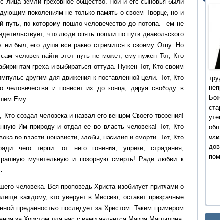
с лица земли греховное общество. Ной и его сыновья были
едующим поколениям не только память о своем Творце, но и
й путь, по которому пошло человечество до потопа. Тем не
идетельствует, что люди опять пошли по пути диавольского
к ни был, его душа все равно стремится к своему Отцу. Но
 сам человек найти этот путь не может, ему нужен Тот, Кто
лабиринтам греха и выбираться оттуда. Нужен Тот, Кто своим
импульс другим для движения к поставленной цели. Тот, Кто
тру
не
го человечества и понесет их до конца, даруя свободу в
Бо
вшим Ему.
ста
, Кто создал человека и назвал его венцом Cвоего творения!
уте
анную Им природу и отдал ее во власть человека! Тот, Кто
об
охв
ека во власти ненависти, злобы, насилия и смерти. Тот, Кто
дов
ади чего терпит от него гонения, упреки, страдания,
пом
страшную мучительную и позорную смерть! Ради любви к
…
дшего человека. Вся проповедь Христа изобилует притчами о
илище каждому, кто уверует в Мессию, оставит призрачные
енной преданностью последует за Христом. Таким примером
ания за Христом для нас с вами является Мария Магдалина.