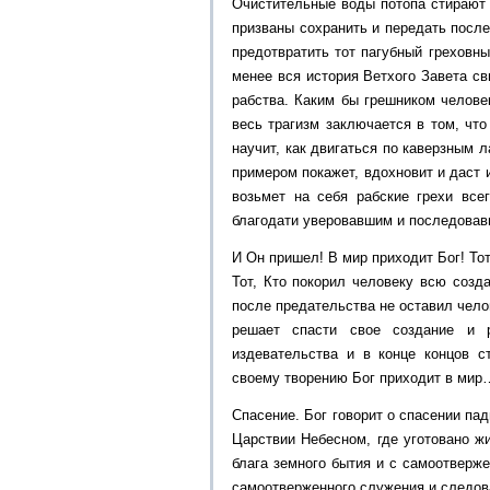
Очистительные воды потопа стирают 
призваны сохранить и передать посл
предотвратить тот пагубный греховны
менее вся история Ветхого Завета св
рабства. Каким бы грешником челове
весь трагизм заключается в том, что
научит, как двигаться по каверзным 
примером покажет, вдохновит и даст 
возьмет на себя рабские грехи все
благодати уверовавшим и последова
И Он пришел! В мир приходит Бог! Тот
Тот, Кто покорил человеку всю созд
после предательства не оставил челов
решает спасти свое создание и р
издевательства и в конце концов 
своему творению Бог приходит в мир
Спасение. Бог говорит о спасении па
Царствии Небесном, где уготовано ж
блага земного бытия и с самоотверж
самоотверженного служения и следов