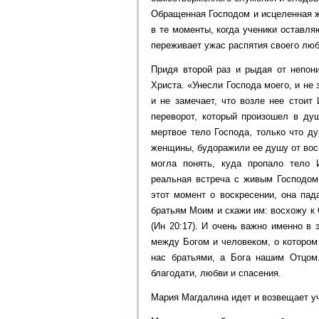
Обращенная Господом и исцеленная 
в те моменты, когда ученики оставля
переживает ужас распятия своего люб
Придя второй раз и рыдая от непони
Христа. «Унесли Господа моего, и не 
и не замечает, что возле нее стоит
переворот, который произошел в ду
мертвое тело Господа, только что ду
женщины, будоражили ее душу от восп
могла понять, куда пропало тело 
реальная встреча с живым Господом
этот момент о воскресении, она пад
братьям Моим и скажи им: восхожу к
(Ин 20:17). И очень важно именно в
между Богом и человеком, о котором
нас братьями, а Бога нашим Отцом.
благодати, любви и спасения.
Мария Магдалина идет и возвещает уч