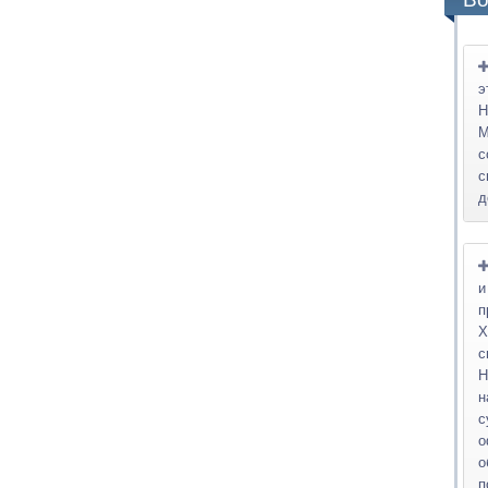
э
Н
М
с
с
д
и
п
Х
с
Н
н
о
о
п