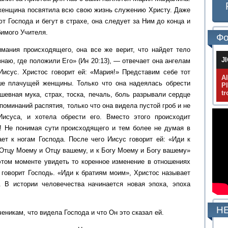
женщина посвятила всю свою жизнь служению Христу. Даже
ют Господа и бегут в страхе, она следует за Ним до конца и
имого Учителя.
Фо
мания происходящего, она все же верит, что найдет тело
J
знаю, где положили Его» (Ин 20:13), — отвечает она ангелам
 Иисус. Христос говорит ей: «Мария!» Представим себе тот
A
ше плачущей женщины. Только что она надеялась обрести
P
tr
шевная мука, страх, тоска, печаль, боль разрывали сердце
оминаний распятия, только что она видела пустой гроб и не
Иисуса, и хотела обрести его. Вместо этого происходит
! Не понимая сути происходящего и тем более не думая в
ает к ногам Господа. После чего Иисус говорит ей: «Иди к
 Отцу Моему и Отцу вашему, и к Богу Моему и Богу вашему»
 этом моменте увидеть то коренное изменение в отношениях
 говорит Господь. «Иди к братиям моим», Христос называет
 В истории человечества начинается новая эпоха, эпоха
НЕ
еникам, что видела Господа и что Он это сказал ей.