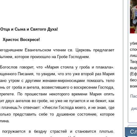
Отца и Сына и Святого Духа!
Христос Воскресе!
уби
сп
сегодняшнем Евангельском чтении св. Церковь предлагает
ли
ытием, которое произошло на Гробе Господнем.
Тв
Богослов говорит, что «Мария стояла у гроба и плакала».
выр
ященного Писания, то увидим, что это уже второй раз Мария
(Еф
бес
рано утром с другими женами-мироносицами помазать тело
вои
нь от гроба и ангела, возвестившего о воскресении Господа,
трепете. По прошествии некоторого времени Мария опять
Пас
ит двух ангелов во гробе, но уже не пугается и не бежит, как
 плачешь?» отвечает: «Унесли Господа моего, и не знаю, где
ди
олько представить себе то душевное состояние, которое
лина.
Сл
 погружается в бездну страстей и становится плотью.