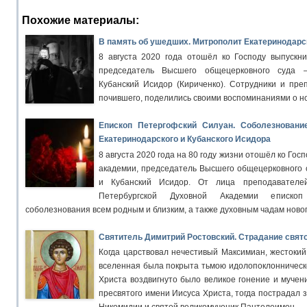
Похожие материалы:
В память об ушедших. Митрополит Екатеринодарск
8 августа 2020 года отошёл ко Господу выпускни
председатель Высшего общецерковного суда 
Кубанский Исидор (Кириченко). Сотрудники и пре
почившего, поделились своими воспоминаниями о н
Епископ Петергофский Силуан. Соболезновани
Екатеринодарского и Кубанского Исидора
8 августа 2020 года на 80 году жизни отошёл ко Гос
академии, председатель Высшего общецерковного 
и Кубанский Исидор. От лица преподавателей
Петербургской Духовной Академии еписко
соболезнования всем родным и близким, а также духовным чадам ново
Святитель Димитрий Ростовский. Страдание свят
Когда царствовал нечестивый Максимиан, жестокий 
вселенная была покрыта тьмою идолопоклонническо
Христа воздвигнуто было великое гонение и мучен
пресвятого имени Иисуса Христа, тогда пострадал 