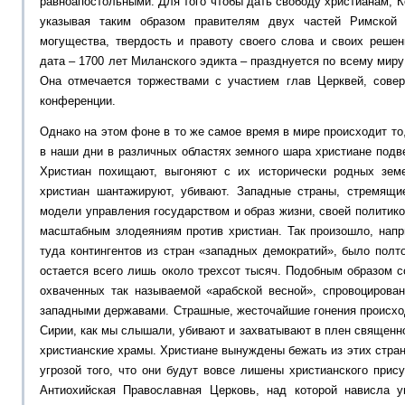
равноапостольными. Для того чтобы дать свободу христианам, К
указывая таким образом правителям двух частей Римской 
могущества, твердость и правоту своего слова и своих решен
дата – 1700 лет Миланского эдикта – празднуется по всему миру:
Она отмечается торжествами с участием глав Церквей, сове
конференции.
Однако на этом фоне в то же самое время в мире происходит то
в наши дни в различных областях земного шара христиане под
Христиан похищают, выгоняют с их исторически родных зем
христиан шантажируют, убивают. Западные страны, стремящи
модели управления государством и образ жизни, своей политико
масштабным злодеяниям против христиан. Так произошло, напр
туда контингентов из стран «западных демократий», было полт
остается всего лишь около трехсот тысяч. Подобным образом с
охваченных так называемой «арабской весной», спровоцирова
западными державами. Страшные, жесточайшие гонения происход
Сирии, как мы слышали, убивают и захватывают в плен священ
христианские храмы. Христиане вынуждены бежать из этих стран
угрозой того, что они будут вовсе лишены христианского прис
Антиохийская Православная Церковь, над которой нависла у