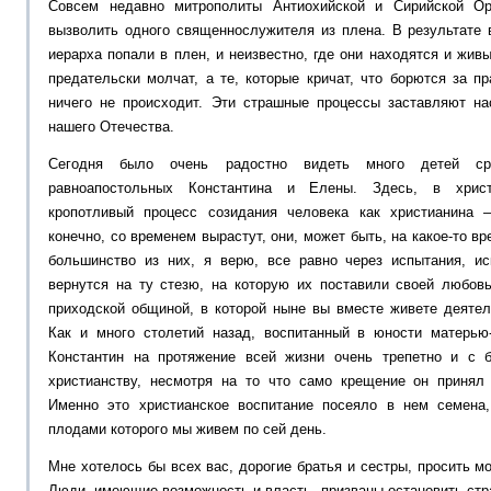
Совсем недавно митрополиты Антиохийской и Сирийской Ор
вызволить одного священнослужителя из плена. В результате 
иерарха попали в плен, и неизвестно, где они находятся и жи
предательски молчат, а те, которые кричат, что борются за п
ничего не происходит. Эти страшные процессы заставляют н
нашего Отечества.
Сегодня было очень радостно видеть много детей ср
равноапостольных Константина и Елены. Здесь, в христ
кропотливый процесс созидания человека как христианина
конечно, со временем вырастут, они, может быть, на какое-то вр
большинство из них, я верю, все равно через испытания, и
вернутся на ту стезю, на которую их поставили своей любов
приходской общиной, в которой ныне вы вместе живете деятел
Как и много столетий назад, воспитанный в юности матерью
Константин на протяжение всей жизни очень трепетно и с 
христианству, несмотря на то что само крещение он принял
Именно это христианское воспитание посеяло в нем семена
плодами которого мы живем по сей день.
Мне хотелось бы всех вас, дорогие братья и сестры, просить м
Люди, имеющие возможность и власть, призваны остановить ст