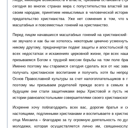
сегодня во многих странах мира с попустительства властей з
своим народам, принятием немыслимых в человеческой истории
предательство христианства. Уже нет сомнения в том, что 
масштабных и повсеместных гонений на христианство.
Перед лицом начавшихся масштабных гонений на христианский 
ни звучало и как бы ни хотелось некоторым цинично усмехнуть
никому другому, предначертан подвиг защиты и апостольской п
всех недостатках и искажениях церковной жизни, при всех на
призываемся Богом к трудной миссии борьбы на том поле бран
Именно поэтому мы стараемся сегодня сделать все от нас зав
получать христианское воспитание и получить хотя бы непр
Основ Православной культуры за счет налогоплательщиков в 
поэтому мы призываем родителей прежде всего в семьях в
будущем они стали защитниками веры Христовой и пусть н
истории равноапостольными совершителями своего христианског
Искренне хочу поблагодарить всех вас, дорогие братья и с
настоящими, подлинными христианами и воспитываете в христиа
отца Михаила – благодарю за ту огромную деятельность по ду
молодежи, которая осуществляется лично им, священнослу