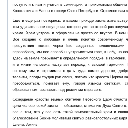
поступили к нам и учатся в семинарии, и прихожанами общины
Константина и Елены в городе Санкт-Петербурге. Огромное вам з
Еще и еще раз повторюсь: в вашем приходе жизнь жительствуе
том удивительном ощущении, которое уже во второй раз получаю
храма. Храм устроен и оформлен не просто со вкусом. В нем 
Все создано с любовью и очень понятно современному ч
присутствия Божия, через Его созданные человеческими
первообразу, мы все способны устремляться горе, к небу, но ос
здесь на земле пребывает в определенном порядке, в гармонии. И
и в жизни человека наступает переход к высшей гармонии.
поэтому мы и стремимся отдать туда самое дорогое, добр
таланты, плоды трудов рук своих, потому что красота Церкви к
преображаться, помогает ему, говоря языком светским, с
образованным, воспарить над реалиями мира сего.
Созерцание красоты земных обителей Небесного Царя отчасти
цели человеческой жизни — обожению, стяжанию Духа Святого.
вас с тем, что у вас есть такой замечательный храм и снов
благословение Божие молитвами святых равноапостольных царя 
Елены. Аминь.