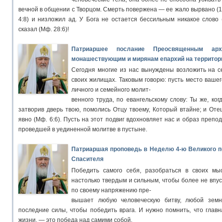
вечной в общении с Творцом. Смерть повержена — ее жало вырвано (1 
4:8) и низложил ад. У Бога не остается бессильным никакое слово (
сказал (Мф. 28:6)!
Патриаршее послание Преосвященным архи
монашествующим и мирянам епархий на территор
Сегодня многие из нас вынуждены возложить на с
своих жилищах. Таковым говорю: пусть место ваше
личного и семейного молит-
венного труда, по евангельскому слову: Ты же, ко
затворив дверь твою, помолись Отцу твоему, Который втайне; и Оте
явно (Мф. 6:6). Пусть на этот подвиг вдохновляет нас и образ препо
проведшей в уединенной молитве в пустыне.
Патриаршая проповедь в Неделю 4-ю Великого п
Спасителя
Победить самого себя, разобраться в своих мыс
настолько твердым и сильным, чтобы более не впуск
по своему напряжению пре-
вышает любую человеческую битву, любой земн
последние силы, чтобы победить врага. И нужно помнить, что главн
жизни, — это победа над самими собой.