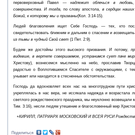
первоверховный Павел —
надлежит облечься в любовь,
совершенства. И тогда,
по слову апостола,
в сердцах наши
Божий, к которому мы и призваны
(Кол. 3:14-15).
Людей благоволения ищет Себе Господь — тех, кто посл
свидетельствовать ближним и дальним о спасении и
возвещать
из тьмы в чудный Свой свет
(1 Пет. 2:9).
Будем же достойны этого высокого призвания. И потому,
п
видевше, в вертепе совершаемое, устранимся сует паче мир
Христову), вознесемся мысленно на небо, прославив Твор
радостью о Воплотившемся Спасителе с окружающими, с теми
унывает или находится в стесненных обстоятельствах.
Господь да вдохновляет всех нас на многотрудном пути хри
укреплялась в нас вера, не иссякала надежда и возрастала л
светлого рождественского праздника, мы неуклонно возвещали 
Тим. 3:16), несли людям утешение и благословенный мир Христо
+КИРИЛЛ, ПАТРИАРХ МОСКОВСКИЙ И ВСЕЯ РУСИ Рождество Х
Поделиться