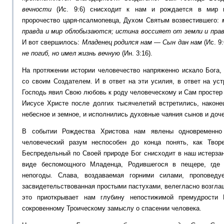
вечности
(Ис. 9:6) снисходит к нам и рождается в мир п
пророчество царя-псалмопевца, Духом Святым возвестившего:
правда и мир облобызаются; истина воссияет от земли и прав
И вот свершилось:
Младенец родился нам — Сын дан нам
(Ис. 9:
не погиб, но имел жизнь вечную
(Ин. 3:16).
На протяжении истории человечество напряженно искало Бога,
со своим Создателем. И в ответ на эти усилия, в ответ на ус
Господь явил Свою любовь к роду человеческому и Сам простер
Иисусе Христе после долгих тысячелетий встретились, наконе
небесное и земное, и исполнились духовные чаяния сынов и доч
В событии Рождества Христова нам явлены одновременно
человеческий разум неспособен до конца понять, как Тво
Беспредельный по Своей природе Бог снисходит в наш истерза
виде беспомощного Младенца, Родившегося в пещере, где 
непогоды. Слава, воздаваемая горними силами, проповед
засвидетельствованная простыми пастухами, велегласно возглаш
это приоткрывает нам глубину непостижимой премудрости 
сокровенному Троическому замыслу о спасении человека.