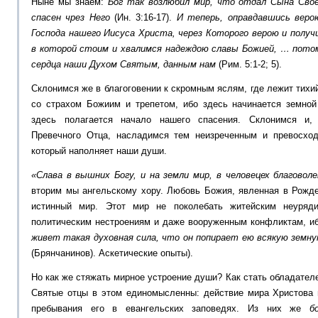
Ныне мы знаем:
Бог так возлюбил мир, что отдал Сына Свое
спасен чрез Него
(Ин. 3:16-17).
И теперь, оправдавшись веро
Господа нашего Иисуса Христа, через Которого верою и получ
в которой стоим и хвалимся надеждою славы Божией, … пото
сердца наши Духом Святым, данным нам
(Рим. 5:1-2; 5).
Склонимся же в благоговении к скромным яслям, где лежит тихи
со страхом Божиим и трепетом, ибо здесь начинается земной
здесь полагается начало нашего спасения. Склонимся и
Превечного Отца, насладимся тем неизреченным и превосхо
который наполняет наши души.
«Слава в вышних Богу, и на земли мир, в человецех благоволе
вторим мы ангельскому хору. Любовь Божия, явленная в Рожд
истинный мир. Этот мир не поколебать житейским неуряди
политическим нестроениям и даже вооруженным конфликтам, и
живет такая духовная сила, что он попирает ею всякую земну
(Брянчанинов). Аскетические опыты).
Но как же стяжать мирное устроение души? Как стать обладател
Святые отцы в этом единомысленны: действие мира Христова 
пребывания его в евангельских заповедях. Из них же
б