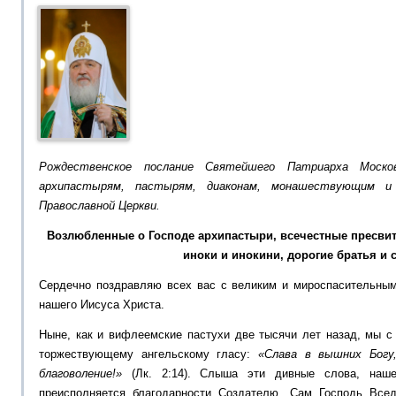
Рождественское послание Святейшего Патриарха Моско
архипастырям, пастырям, диаконам, монашествующим и
Православной Церкви.
Возлюбленные о Господе архипастыри, всечестные пресви
иноки и инокини, дорогие братья и 
Сердечно поздравляю всех вас с великим и мироспасительны
нашего Иисуса Христа.
Ныне, как и вифлеемские пастухи две тысячи лет назад, мы 
торжествующему ангельскому гласу:
«Слава в вышних Богу,
благоволение!»
(Лк. 2:14). Слыша эти дивные слова, наше
преисполняется благодарности Создателю. Сам Господь Все