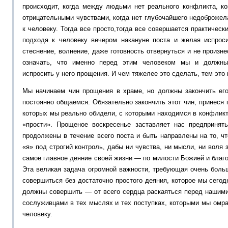
происходит, когда между людьми нет реального конфликта, к
отрицательными чувствами, когда нет глубочайшего недоброжел
к человеку. Тогда все просто,тогда все совершается практическ
подходя к человеку вечером накануне поста и желая испрос
стеснение, волнение, даже готовность отвернуться и не произне
означать, что именно перед этим человеком мы и должны 
испросить у него прощения. И чем тяжелее это сделать, тем это
Мы начинаем чин прощения в храме, но должны закончить ег
постоянно общаемся. Обязательно закончить этот чин, принеся
которых мы реально обидели, с которыми находимся в конфликт
«прости». Прощеное воскресенье заставляет нас предпринят
продолжены в течение всего поста и быть направлены на то, ч
«я» под строгий контроль, дабы ни чувства, ни мысли, ни воля
самое главное деяние своей жизни — по милости Божией и благ
Эта великая задача огромной важности, требующая очень боль
совершиться без достаточно простого деяния, которое мы сегод
должны совершить — от всего сердца раскаяться перед нашими
сослуживцами в тех мыслях и тех поступках, которыми мы омр
человеку.