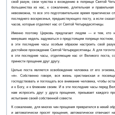
свой разум, свои чувства к вхождению в поприще Святой Чет
большинства из нас, к сожалению, длительная и правильная 
невозможна, то все это подготовительное время практически 
последнего воскресенья, предшествующего посту, а если сказат
часов, которые отделяют нас от Святой Четыредесятницы.
Именно поэтому Церковь предлагает людям — и тем, кто н
минувших недель задуматься о предстоящем поприще постном, 
в эти последние часы особым образом настроить свой разу
достойное прохождение Святой Четыредесятницы. А для тогочто
в эти последние часы, отделяющие нас от Великого поста, 
принести прощение друг другу.
Целью поста является освобождение человека от его эгоизма,
«я». Собственно говоря, вся жизнь христианская и посвящ
господствовать и поглощать все внимание человека, чтобы ост
и к Богу, и к ближним своим. И в эти последние часы перед Ве
нам испросить друг у друга прощения, призывает каждого про
испытание своей собственной совести.
К сожалению, для многих чин прощения превратился в некий обр
и автоматически просят прощения, автоматически отвечают н