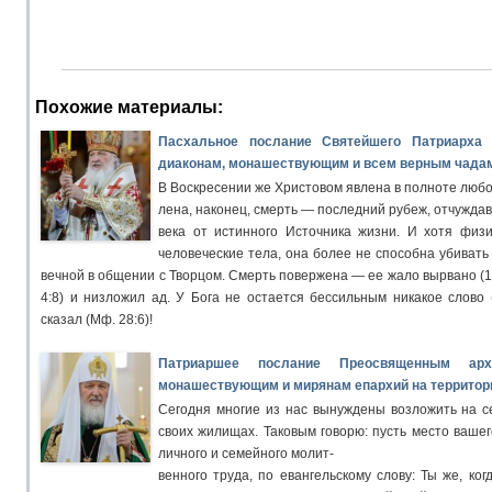
Похожие материалы:
Пасхальное послание Святейшего Патриарха 
диаконам, монашествующим и всем верным чадам
В Воскресении же Христовом явлена в полноте любо
лена, наконец, смерть — последний рубеж, отчужда
века от истинного Источника жизни. И хотя физи
человеческие тела, она более не способна убивать
вечной в общении с Творцом. Смерть повержена — ее жало вырвано (1 
4:8) и низложил ад. У Бога не остается бессильным никакое слово (
сказал (Мф. 28:6)!
Патриаршее послание Преосвященным архи
монашествующим и мирянам епархий на территор
Сегодня многие из нас вынуждены возложить на с
своих жилищах. Таковым говорю: пусть место ваше
личного и семейного молит-
венного труда, по евангельскому слову: Ты же, ко