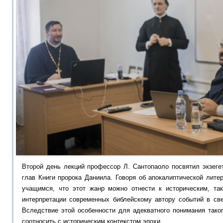
Второй день лекций профессор Л. Сантопаоло посвятил экзеге
глав Книги пророка Даниила. Говоря об апокалиптической лите
учащимся, что этот жанр можно отнести к историческим, та
интерпретации современных библейскому автору событий в све
Вследствие этой особенности для адекватного понимания тако
соотносить с историческим контекстом эпохи.