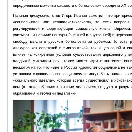
определенные моменты схожести с богословием середины XX ве
Начиная дискуссию, отец Игорь Иванов заметил, что критери
«социального» или «социалистического», то есть вопросы
регулирующей и формирующей социальную жизнь. Впрочем, 
учитывать и наличие цензуры (внешней и внутренней) в церковн
свободу мысли в русском богословии за рубежом. То есть р
дискурса как советской и эмигрантской, так и церковной и св
влияет на конкретные условия существования церковного уче
владыкой Михаилом речь также может идти в контексте соци
несмотря на то, что ныне в России идеология социализма не так
установки «православного социализма» могут быть вполне акт
«социального идеала», который всегда существовал в христиан
нем (а также об аристократизме человеческого духа и разума
образования и теологии педагогики.