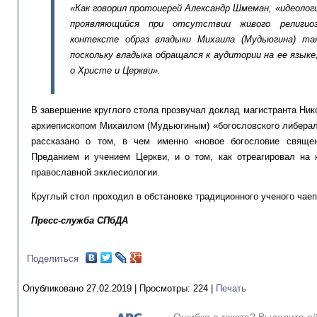
«Как говорил протоиерей Александр Шмеман, «идеологи
проявляющийся при отсутствии живого религи
контексте образ владыки Михаила (Мудьюгина) та
поскольку владыка обращался к аудитории на ее языке
о Христе и Церкви».
В завершение круглого стола прозвучал доклад магистранта Ник
архиепископом Михаилом (Мудьюгиным) «богословского либерал
рассказано о том, в чем именно «новое богословие свяще
Преданием и учением Церкви, и о том, как отреагировал на
православной экклесиологии.
Круглый стол проходил в обстановке традиционного ученого чаеп
Пресс-служба СПбДА
Поделиться
Опубликовано 27.02.2019 |
Просмотры:
224
|
Печать
Ошибка в тексте? Выделите е