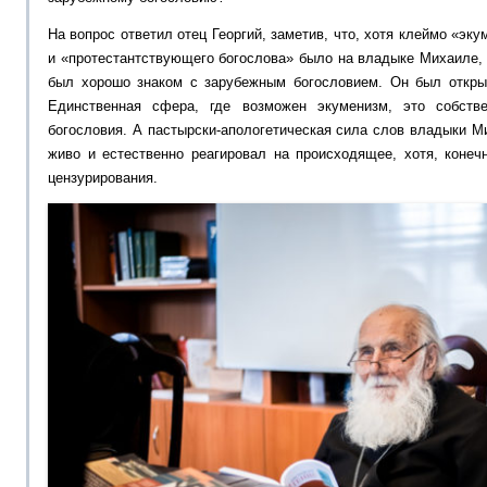
На вопрос ответил отец Георгий, заметив, что, хотя клеймо «эку
и «протестантствующего богослова» было на владыке Михаиле, э
был хорошо знаком с зарубежным богословием. Он был откры
Единственная сфера, где возможен экуменизм, это собств
богословия. А пастырски-апологетическая сила слов владыки М
живо и естественно реагировал на происходящее, хотя, конеч
цензурирования.