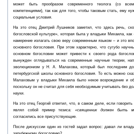
может быть прообразом современного теолога (со все
компетенциями), так как для того, чтобы таковым стать, ему н
социальные условия.
На это отец Дмитрий Лушников заметил, что здесь речь, ско
богословской культуре», которая была у владыки Михаила, как
намерение излагать свою веру современным языком – и это впо
основного богословия. При этом характерно, что сугубо науч
основном богословии может привести к своего рода богосло
вынужден оглядываться на современные научные теории, нап
эволюционизм у Н. А. Малахова, который был последним д
петербургской школы основного богословия. То есть можно сказ
Малаховым у владыки Михаила было некое возрождение и обн
поскольку он не считал для себя необходимым учитывать без до
науки.
На это отец Георгий ответил, что, в самом деле, если говорит
являл собой пример тезиса:
«священник должен быть м
согласились все присутствующие.
После дискуссии один из гостей задал вопрос: давал ли влад
зарубежному богословию?