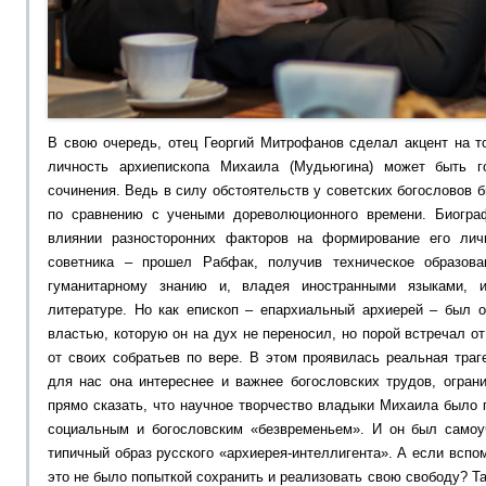
В свою очередь, отец Георгий Митрофанов сделал акцент на т
личность архиепископа Михаила (Мудьюгина) может быть г
сочинения. Ведь в силу обстоятельств у советских богословов 
по сравнению с учеными дореволюционного времени. Биогра
влиянии разносторонних факторов на формирование его личн
советника – прошел Рабфак, получив техническое образов
гуманитарному знанию и, владея иностранными языками, 
литературе. Но как епископ – епархиальный архиерей – был о
властью, которую он на дух не переносил, но порой встречал о
от своих собратьев по вере. В этом проявилась реальная траг
для нас она интереснее и важнее богословских трудов, огра
прямо сказать, что научное творчество владыки Михаила было
социальным и богословским «безвременьем». И он был самоу
типичный образ русского «архиерея-интеллигента». А если вспом
это не было попыткой сохранить и реализовать свою свободу? Т