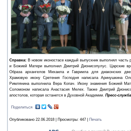
Справка:
В новом иконостасе каждый выпускник выполнял часть 
и Божией Матери выполнил Дмитрий Дионисопулус. Царские вр
Образа архангелов Михаила и Гавриила для диаконских две
Храмовую икону Сретения Господня написала Аринушкина Оль
Римлянина выполнила Вера Копач. Икону знамения Божией Мат
Соломоном написала Анастасия Мелех. Также Дмитрий Дионисо
апостолов, которая останется в Духовной Академии.
Пресс-служб
Поделиться
Опубликовано 22.06.2018 |
Просмотры:
447
|
Печать