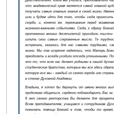
Действительно, когда мы учились, преподаватели ча
что академический храм является самой главной ауд
получать самые главные знания в своей жизни. Имен
шли и будем идти для того, чтобы сюда приносить 
скорби, и, конечно же, переживания перед экзамена
жизненно-важными событиями. Сюда, к образу Божие
протяжении многих десятилетий приходили тысячи
излить свои самые сокровенные мысли. Те трудно
встречали, казались для нас самыми трудными, с
жизни. Мы так искренне надеялись, что Матерь Бож
преодолеть и всегда уходили отсюда утешенными. По
это то, что всех нас делает родными в нашей духов
студенческие братства, которые мы все здесь обрели
которую все мы – каждый из своего города или стран
в стенах Духовной Академии.
Владыка, я хотел бы дерзнуть от имени многих вып
продолжаю общаться, сердечно поблагодарить Вас за
8 лет своего ректорства Вы делаете для процвета
Всем преподавателям, учащимся и сотрудникам Дух
пожелать помощи Божией в том, чтобы то время,