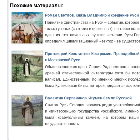
Похожие материалы:
Роман Светлов. Князь Владимир и крещение Руси
Принятие христианства на Руси – событие, которое
только ученых (светских и церковных), но также пол
один из тех начальных пунктов истории Руси-Ро
определил цивилизационный «вектор» ее существо
Протоиерей Константин Костромин. Преподобный
в Московской Руси
Обыкновенно имя преп. Сергия Радонежского практи
древней отечественной литературы хотя бы пот
написал. Единственным, по мнению многих иссле
была Куликовская битва, которой придается исключ
Валентин Серпенинов. Игумен Земли Русской
Святая Русь. Сегодня, являясь редко употребляемо
и квинтэссенцию государства Российского. Именно
была краеугольным камнем, на котором наши
государственность.