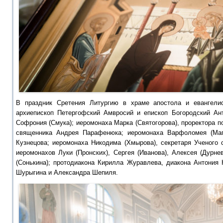
В праздник Сретения Литургию в храме апостола и евангели
архиепископ Петергофский Амвросий и епископ Богородский Ан
Софрония (Смука); иеромонаха Марка (Святогорова), проректора п
священника Андрея Парафенюка; иеромонаха Варфоломея (Магн
Кузнецова; иеромонаха Никодима (Хмырова), секретаря Ученого 
иеромонахов Луки (Пронских), Сергея (Иванова), Алексея (Дурне
(Сонькина); протодиакона Кирилла Журавлева, диакона Антония 
Шурыгина и Александра Шепиля.