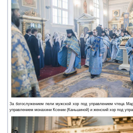
За богослужением пели мужской хор под управлением чтеца Мар
управлением монахини Ксении (Каньшиной) и женский хор под упр