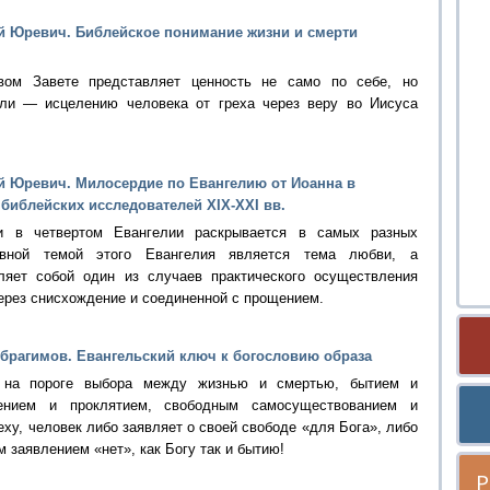
й Юревич. Библейское понимание жизни и смерти
вом Завете представляет ценность не само по себе, но
ли — исцелению человека от греха через веру во Иисуса
 Юревич. Милосердие по Евангелию от Иоанна в
 библейских исследователей XIX-XXI вв.
и в четвертом Евангелии раскрывается в самых разных
овной темой этого Евангелия является тема любви, а
ляет собой один из случаев практического осуществления
ерез снисхождение и соединенной с прощением.
рагимов. Евангельский ключ к богословию образа
 на пороге выбора между жизнью и смертью, бытием и
вением и проклятием, свободным самосуществованием и
ху, человек либо заявляет о своей свободе «для Бога», либо
м заявлением «нет», как Богу так и бытию!
Р