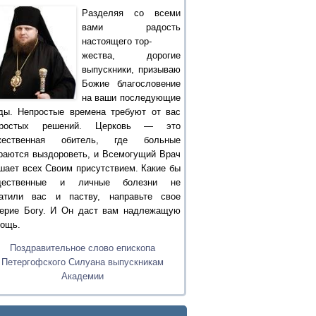
Разделяя со всеми
вами радость
настоящего тор-
жества, дорогие
выпускники, призываю
Божие благословение
на ваши последующие
ды. Непростые времена требуют от вас
простых решений. Церковь — это
жественная обитель, где больные
раются выздороветь, и Всемогущий Врач
шает всех Своим присутствием. Какие бы
щественные и личные болезни не
атили вас и паству, направьте свое
ерие Богу. И Он даст вам надлежащую
ощь.
Поздравительное слово епископа
Петергофского Силуана выпускникам
Академии