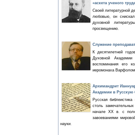
«аскета ученого труд
Своей литературной де
любовью, он снискал
духовной литерату
просвещению.
Служение преподава
К десятилетней годо
Духовной Академии
воспоминания его ко
иеромонаха Варфоломе
Архимандрит Ианнуар
Академии в Русскую 
Русская библеистика 
столь замечательных
начале XX в. с пол
завоеваниями мирово
науки.