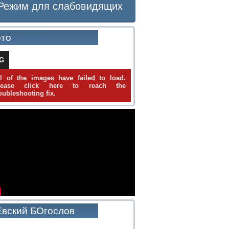
Режим для слабовидящих
то
IG
ll of the images have failed to load.
lease click here to reach the
oubleshooting fix.
вский БОгослов