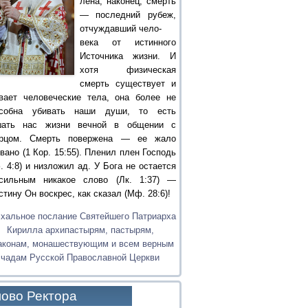
лена, наконец, смерть
— последний рубеж,
отчуждавший чело-
века от истинного
Источника жизни. И
хотя физическая
смерть существует и
вает человеческие тела, она более не
особна убивать наши души, то есть
шать нас жизни вечной в общении с
орцом. Смерть повержена — ее жало
вано (1 Кор. 15:55). Пленил плен Господь
. 4:8) и низложил ад. У Бога не остается
сильным никакое слово (Лк. 1:37) —
стину Он воскрес, как сказал (Мф. 28:6)!
хальное послание Святейшего Патриарха
Кирилла архипастырям, пастырям,
аконам, монашествующим и всем верным
чадам Русской Православной Церкви
ово Ректора