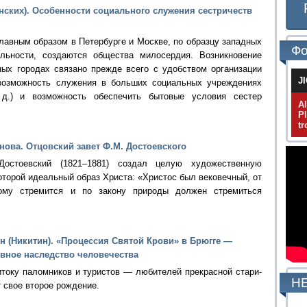
нских). Особенности социального служения сестричеств
главным образом в Петербурге и Москве, по образцу западных
Фо
ельности, создаются общества милосердия. Возникновение
ных городах связано прежде всего с удобством организации
J
 возможность служения в больших социальных учреждениях
 д.) и возможность обеспечить бытовые условия сестер
A
P
tr
нова. Отцовский завет Ф.М. Достоевского
остоевский (1821–1881) создал целую художественную
оторой идеальный образ Христа: «Христос был вековечный, от
рому стремится и по закону природы должен стремиться
н (Никитин). «Процессия Святой Крови» в Брюгге —
вное наследство человечества
току паломников и ту­ристов — любителей прекрасной стари­
НЕ
 свое второе рождение.