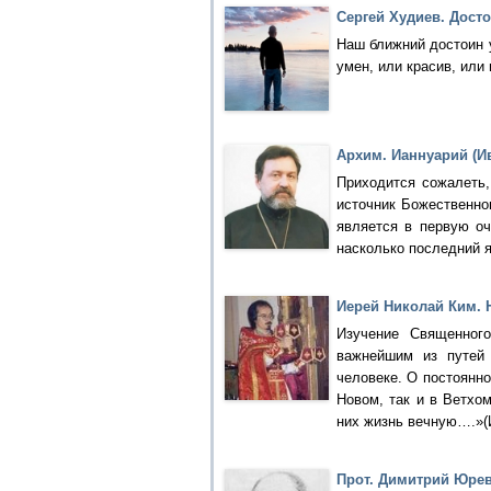
Сергей Худиев. Дост
Наш ближний достоин у
умен, или красив, или
Архим. Ианнуарий (И
Приходится сожалеть
источник Божественно
является в первую оч
насколько последний 
Иерей Николай Ким. 
Изучение Священног
важнейшим из путей
человеке. О постоянно
Новом, так и в Ветхо
них жизнь вечную….»(И
Прот. Димитрий Юрев