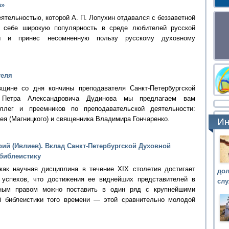
а»
ятельностью, которой А. П. Лопухин отдавался с беззаветной
 себе широкую популярность в среде любителей русской
ры и принес несомненную пользу русскому духовному
теля
вщине со дня кончины преподавателя Санкт-Петербургской
 Петра Александровича Дудинова мы предлагаем вам
ллег и преемников по преподавательской деятельности:
я (Магницкого) и священника Владимира Гончаренко.
Ин
ий (Ивлиев). Вклад Санкт-Петербургской Духовной
библеистику
как научная дисциплина в течение XIX столетия достигает
до
 успехов, что достижения ее виднейших представителей в
сл
ным правом можно поставить в один ряд с крупнейшими
й библеистики того времени — этой сравнительно молодой