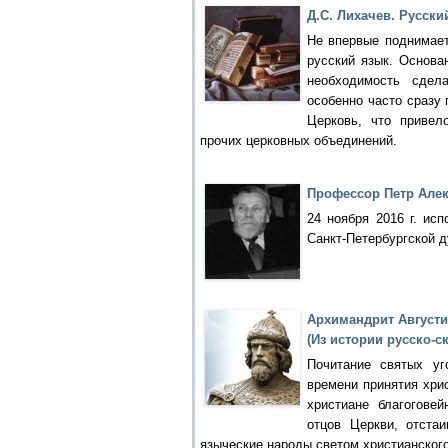
Д.С. Лихачев. Русск
Не впервые поднимает
русский язык. Основа
необходимость сдел
особенно часто сразу 
Церковь, что привел
прочих церковных объединений.
Профессор Петр Алек
24 ноября 2016 г. ис
Санкт-Петербургской 
Архимандрит Августи
(Из истории русско-
Почитание святых у
времени принятия хрис
христиане благогове
отцов Церкви, отста
языческие народы светом христианског