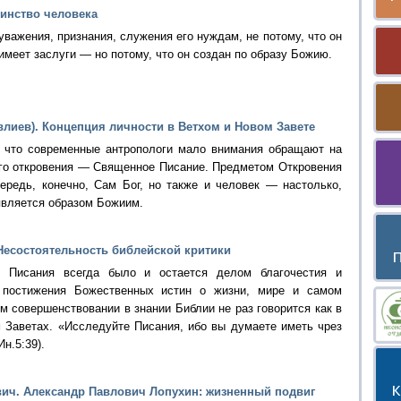
оинство человека
важения, признания, служения его нуждам, не потому, что он
 имеет заслуги — но потому, что он создан по образу Божию.
влиев). Концепция личности в Ветхом и Новом Завете
, что современные антропологи мало внимания обращают на
го откровения — Священное Писание. Предметом Откровения
ередь, конечно, Сам Бог, но также и человек — настолько,
является образом Божиим.
Несостоятельность библейской критики
о Писания всегда было и остается делом благочестия и
 постижения Божественных истин о жизни, мире и самом
м совершенствовании в знании Библии не раз говорится как в
м Заветах. «Исследуйте Писания, ибо вы думаете иметь чрез
н.5:39).
ич. Александр Павлович Лопухин: жизненный подвиг