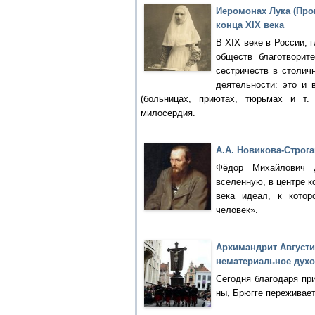
Иеромонах Лука (Про
конца XIX века
В XIX веке в России, 
обществ благотворит
сестричеств в столич
деятельности: это и
(больницах, приютах, тюрьмах и т.
милосердия.
А.А. Новикова-Строга
Фёдор Михайлович Д
вселенную, в центре к
века идеал, к кото
человек».
Архимандрит Августи
нематериальное духо
Сегодня благодаря при
ны, Брюгге переживает