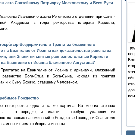
ая лета Святейшему Патриарху Московскому и Всея Руси
вановны Ивановой о жизни Регентского отделения при Санкт-
овной Академии в годы ректорства владыки Кирилла,
ого.
ντοκράτωρ-Вседержитель в Трактатах блаженного
тру
о на Евангелие от Иоанна как доказательство равенства
не
жия, или Знали ли святые равноапостольные Кирилл и
Бо
на Евангелие от Иоанна блаженного Августина?
ста
 Трактатах на Евангелие от Иоанна с арианами, блаженный
уте
т равенство Бога-Отца и Бога-Сына, исходя из понятия
об
 так и к Сыну Божию, ставшему Человеком.
охв
дов
пом
требимое Рождество
е повторяется одна и та же картина. Во многих странах
исты — а нередко, и власти — требуют удаления из
анства всяких напоминаний о Рождестве Господа и Спасителя
 замены их чем-то безрелигиозным.