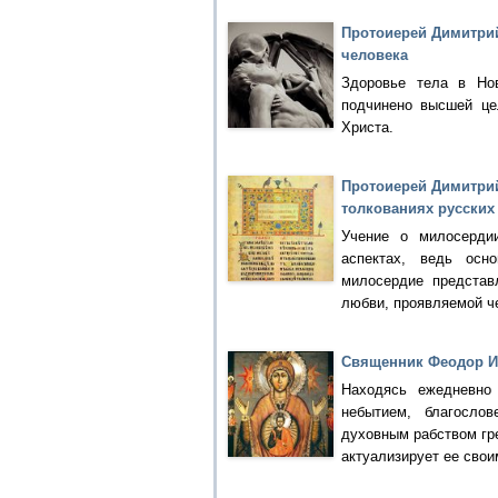
Протоиерей Димитри
человека
Здоровье тела в Но
подчинено высшей це
Христа.
Протоиерей Димитрий
толкованиях русских
Учение о милосерди
аспектах, ведь осн
милосердие представ
любви, проявляемой ч
Священник Феодор Иб
Находясь ежедневно
небытием, благосло
духовным рабством гре
актуализирует ее свои