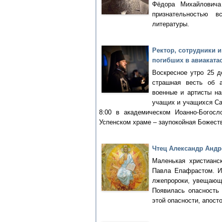
Фёдора Михайловича 
признательностью в
литературы.
Ректор, сотрудники 
погибших в авиаката
Воскресное утро 25 д
страшная весть об а
военные и артисты н
учащих и учащихся Сан
8:00 в академическом Иоанно-Богос
Успенском храме – заупокойная Божеств
Чтец Александр Андр
Маленькая христианс
Павла Епафрастом. И
лжепророки, увещающ
Появилась опасность 
этой опасности, апост