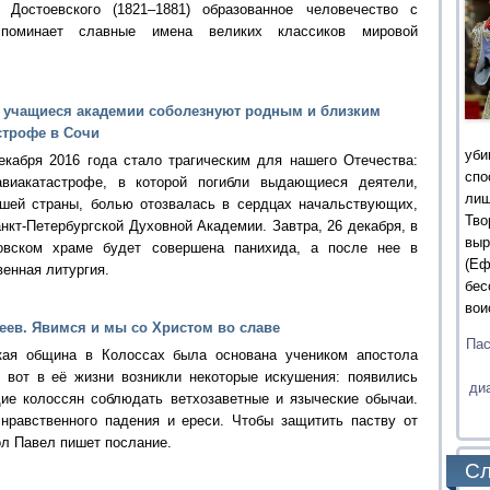
Достоевского (1821–1881) образованное человечество с
споминает славные имена великих классиков мировой
и учащиеся академии соболезнуют родным и близким
строфе в Сочи
уби
екабря 2016 года стало трагическим для нашего Отечества:
сп
виакатастрофе, в которой погибли выдающиеся деятели,
ли
ашей страны, болью отозвалась в сердцах начальствующих,
Тв
кт-Петербургской Духовной Академии. Завтра, 26 декабря, в
выр
ловском храме будет совершена панихида, а после нее в
(Еф
енная литургия.
бес
вои
еев. Явимся и мы со Христом во славе
Пас
кая община в Колоссах была основана учеником апостола
 вот в её жизни возникли некоторые искушения: появились
ди
ие колоссян соблюдать ветхозаветные и языческие обычаи.
нравственного падения и ереси. Чтобы защитить паству от
ол Павел пишет послание.
Сл