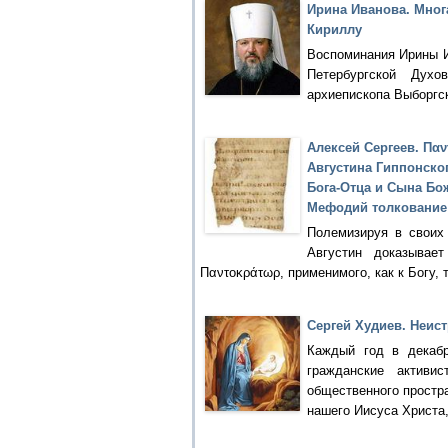
Ирина Иванова. Мног
Кириллу
Воспоминания Ирины И
Петербургской Дух
архиепископа Выборгск
Алексей Сергеев. Πα
Августина Гиппонског
Бога-Отца и Сына Бо
Мефодий толкование 
Полемизируя в своих
Августин доказывае
Παντοκράτωρ, применимого, как к Богу,
Сергей Худиев. Неис
Каждый год в декабр
гражданские актив
общественного простр
нашего Иисуса Христа,