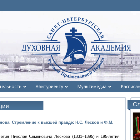
тельность
Абитуриенту
Мультимедиа
Расписа
Сл
ции
нова. Стремление к высшей правде: Н.С. Лесков и Ф.М.
етия Николая Семёновича Лескова (1831–1895) и 195-летия