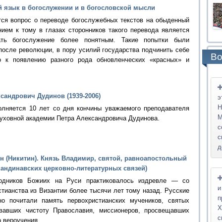
ий язык в богослужении и в богословской мысли
ся вопрос о переводе богослужебных текстов на обыденный
нием к тому в глазах сторонников такого перевода является
ать богослужение более понятным. Такие попытки были
после революции, в пору усилий государства подчинить себе
Во
о к появлению разного рода обновленческих «красных» и
сандрович Дудинов (1939-2006)
э
Н
полняется 10 лет со дня кончины уважаемого преподавателя
М
духовной академии Петра Александровича Дудинова.
с
с
д
н (Никитин). Князь Владимир, святой, равноапостольный
скандинавских церковно-литературных связей)
годников Божиих на Руси практиковалось издревле — со
и
тианства из Византии более тысячи лет тому назад. Русские
п
йно почитали память первохристианских мучеников, святых
Х
ивавших чистоту Православия, миссионеров, просвещавших
с
о вероучения