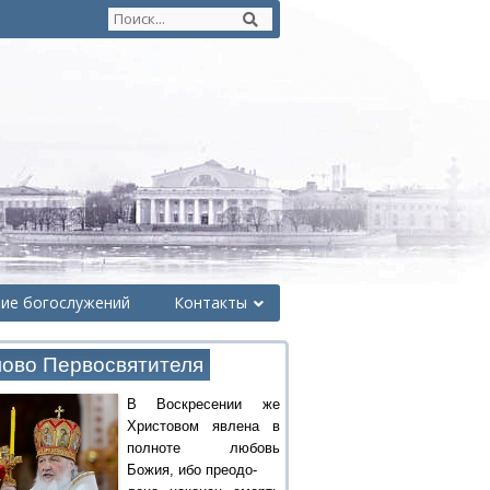
ние богослужений
Контакты
ово Первосвятителя
В Воскресении же
Христовом явлена в
полноте любовь
Божия, ибо преодо-